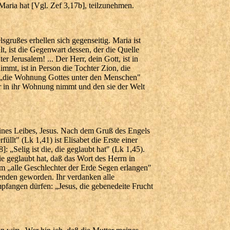
Maria hat [Vgl. Zef 3,17b], teilzunehmen.
lsgrußes erhellen sich gegenseitig. Maria ist
llt, ist die Gegenwart dessen, der die Quelle
 Jerusalem! ... Der Herr, dein Gott, ist in
immt, ist in Person die Tochter Zion, die
st „die Wohnung Gottes unter den Menschen"
r in ihr Wohnung nimmt und den sie der Welt
deines Leibes, Jesus. Nach dem Gruß des Engels
llt" (Lk 1,41) ist Elisabet die Erste einer
: „Selig ist die, die geglaubt hat" (Lk 1,45).
sie geglaubt hat, daß das Wort des Herrn in
 „alle Geschlechter der Erde Segen erlangen"
enden geworden. Ihr verdanken alle
empfangen dürfen: „Jesus, die gebenedeite Frucht