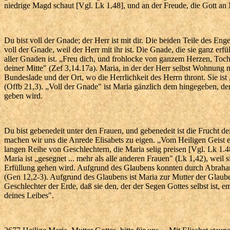
niedrige Magd schaut [Vgl. Lk 1,48], und an der Freude, die Gott an 
Du bist voll der Gnade; der Herr ist mit dir. Die beiden Teile des Enge
voll der Gnade, weil der Herr mit ihr ist. Die Gnade, die sie ganz erfü
aller Gnaden ist. „Freu dich, und frohlocke von ganzem Herzen, Tochter
deiner Mitte" (Zef 3,14.17a). Maria, in der der Herr selbst Wohnung n
Bundeslade und der Ort, wo die Herrlichkeit des Herrn thront. Sie i
(Offb 21,3). „Voll der Gnade" ist Maria gänzlich dem hingegeben, de
geben wird.
Du bist gebenedeit unter den Frauen, und gebenedeit ist die Frucht 
machen wir uns die Anrede Elisabets zu eigen. „Vom Heiligen Geist erfü
langen Reihe von Geschlechtern, die Maria selig preisen [Vgl. Lk 1.48]
Maria ist „gesegnet ... mehr als alle anderen Frauen" (Lk 1,42), weil 
Erfüllung gehen wird. Aufgrund des Glaubens konnten durch Abraham
(Gen 12,2-3). Aufgrund des Glaubens ist Maria zur Mutter der Glaub
Geschlechter der Erde, daß sie den, der der Segen Gottes selbst ist, 
deines Leibes".