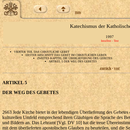
Hilfe
Katechismus der Katholisch
1997
IntraText - Text
VIERTER TEIL DAS CHRISTLICHE GEBET
ERSTER ABSCHNITT DAS GEBET IM CHRISTLICHEN LEBEN
ZWEITES KAPITEL DIE ÜBERLIEFERUNG DES GEBETES
ARTIKEL 5 DER WEG DES GEBETES
zurück
-
vor
ARTIKEL 5
DER WEG DES GEBETES
2663 Jede Kirche bietet in der lebendigen Überlieferung des Gebetes 
kulturellen Umfeld entsprechend ihren Gläubigen die Sprache des Be
und Bildern an. Das Lehramt [Vgl. DV 10] hat die treue Übereinsti
mit dem überlieferten apostolischen Glauben zu beurteilen, und die 