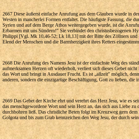
2667 Diese äußerst einfache Anrufung aus dem Glauben wurde in der
Westen in mancherlei Formen entfaltet. Die häufigste Fassung, die dur
Syrien und auf dem Berge Athos weitergegeben wurde, ist die Anrufun
Erbarmen mit uns Sündern!" Sie verbindet den christusbezogenen H
Philippi [Vgl. Mk 10,46-52; Lk 18,13] mit der Bitte des Zöllners und
Elend der Menschen und die Barmherzigkeit ihres Retters eingestimm
2668 Die Anrufung des Namens Jesu ist der einfachste Weg des stän
aufmerksamen Herzen oft wiederholt, verliert sich dieses Gebet nicht
das Wort und bringt in Ausdauer Frucht. Es ist „allzeit" möglich, den
anderen, sondern die einzigartige Beschäftigung, Gott zu lieben, die in
2669 Das Gebet der Kirche ehrt und verehrt das Herz Jesu, wie es sei
das menschgewordene Wort und sein Herz an, das sich aus Liebe zu
durchbohren ließ. Das christliche Beten folgt im Kreuzweg gern dem 
Golgota und bis zum Grab kennzeichen den Weg Jesu, der durch sein h