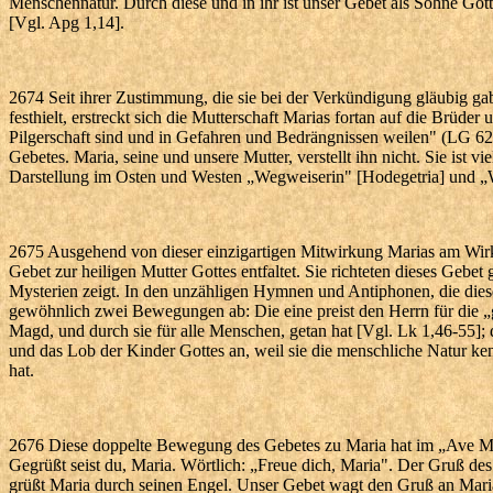
Menschennatur. Durch diese und in ihr ist unser Gebet als Söhne Gotte
[Vgl. Apg 1,14].
2674 Seit ihrer Zustimmung, die sie bei der Verkündigung gläubig g
festhielt, erstreckt sich die Mutterschaft Marias fortan auf die Brüde
Pilgerschaft sind und in Gefahren und Bedrängnissen weilen" (LG 62). 
Gebetes. Maria, seine und unsere Mutter, verstellt ihn nicht. Sie ist 
Darstellung im Osten und Westen „Wegweiserin" [Hodegetria] und „
2675 Ausgehend von dieser einzigartigen Mitwirkung Marias am Wirk
Gebet zur heiligen Mutter Gottes entfaltet. Sie richteten dieses Gebet 
Mysterien zeigt. In den unzähligen Hymnen und Antiphonen, die dies
gewöhnlich zwei Bewegungen ab: Die eine preist den Herrn für die „
Magd, und durch sie für alle Menschen, getan hat [Vgl. Lk 1,46-55]; d
und das Lob der Kinder Gottes an, weil sie die menschliche Natur kenn
hat.
2676 Diese doppelte Bewegung des Gebetes zu Maria hat im „Ave Ma
Gegrüßt seist du, Maria. Wörtlich: „Freue dich, Maria". Der Gruß des 
grüßt Maria durch seinen Engel. Unser Gebet wagt den Gruß an Mari