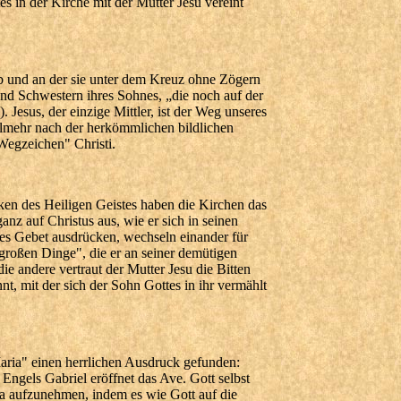
s in der Kirche mit der Mutter Jesu vereint
ab und an der sie unter dem Kreuz ohne Zögern
r und Schwestern ihres Sohnes, „die noch auf der
Jesus, der einzige Mittler, ist der Weg unseres
vielmehr nach der herkömmlichen bildlichen
Wegzeichen" Christi.
en des Heiligen Geistes haben die Kirchen das
ganz auf Christus aus, wie er sich in seinen
es Gebet ausdrücken, wechseln einander für
großen Dinge", die er an seiner demütigen
ie andere vertraut der Mutter Jesu die Bitten
t, mit der sich der Sohn Gottes in ihr vermählt
ria" einen herrlichen Ausdruck gefunden:
Engels Gabriel eröffnet das Ave. Gott selbst
a aufzunehmen, indem es wie Gott auf die