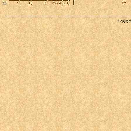
14 
   4,   1,     1, 2579(28)
 |                    
Cf
. 
Copyright