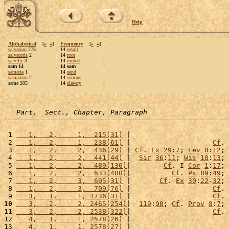
Help
Alphabetical
[
«
»
]
Frequency
[
«
»
]
salvation
273
14
result
salvatoris
2
14
root
salvific
3
14
rooted
sam 14
14 sam
samaria
1
14
send
samaritan
2
14
serious
same 205
14
slavery
Part,  Sect., Chapter, Paragraph
 1 
   1,   2,     1,  215(31)
 |                        
 2 
   1,   2,     1,  238(61)
 |                    
Cf
. 
 3 
   1,   2,     2,  436(29)
 | 
Cf
. 
Ex
29
:
7
; 
Lev
8
:
12
; 
 4 
   1,   2,     2,  441(44)
 |  
Sir
36
:
11
; 
Wis
18
:
13
; 
 5 
   1,   2,     2,  489(130)
|        
Cf
. I 
Cor
1
:
17
; 
 6 
   1,   2,     2,  633(480)
|          
Cf
. 
Ps
89
:
49
; 
 7 
   1,   2,     3,  695(31)
 |       
Cf
. 
Ex
30
:
22
-
32
; 
 8 
   1,   2,     3,  709(76)
 |                    
Cf
. 
 9 
   3,   1,     1, 1736(31)
 |                    
Cf
. 
10
   3,   2,     2, 2465(254)
|  
119
:
90
; 
Cf
. 
Prov
8
:
7
; 
11 
   3,   2,     2, 2538(322)
|                    
Cf
. 
12 
   4,   1,     1, 2578(26)
 |                        
13 
   4,   1,     1, 2578(27)
 |                        