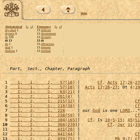
Help
Alphabetical
[
«
»
]
Frequency
[
«
»
]
dry-shod
1
13
difficult
dryness
6
13
discernment
ds
229
13
divinely
dt 13
13 dt
du
1
13
efficacious
dual
1
13
element
dualism
1
13
external
Part,  Sect., Chapter, Paragraph
 1 
   1,   1,     2,   57(10)
 |       
Cf
. 
Acts
17
:
26
-
27
 2 
   1,   1,     2,   57(10)
 |  
Acts
17
:
26
-
27
; Dt 
4
:
19
 3 
   1,   1,     2,   63(21)
 |                        
 4 
   1,   2,     1,  201(4)
  |                        
 5 
   1,   2,     1,  215(32)
 |                      
Cf
 6 
   1,   2,     1,  218(38)
 |                      
Cf
 7 
   1,   2,     1,  228
     | our 
God
 is one 
LORD
..."
 8 
   1,   2,     1,  238(59)
 |                      
Cf
 9 
   1,   2,     1,  304(165)
|   
Cf
. Is 
10
:
5
-
15
; 
45
:
51
10
   1,   2,     1,  368(239)
|           
Cf
. 
Jer
31
:
33
11 
   1,   2,     2,  431(20)
 |                        
12 
   1,   2,     2,  441(44)
 |                      
Cf
13 
   1,   2,     2,  459(75)
 |              
Mk
9
:
7
; 
cf