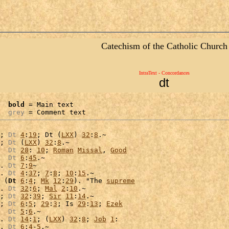
Catechism of the Catholic Church
IntraText - Concordances
dt
bold
 = Main text

grey
 = Comment text
; 
Dt
4
:
19
; Dt (
LXX
) 
32
:
8
.~

; 
Dt
 (
LXX
) 
32
:
8
.~

  
Dt
28
: 
10
; 
Roman
Missal
, 
Good
  
Dt
6
:
45
.~

. 
Dt
7
:
9
~

. 
Dt
4
:
37
; 
7
:
8
; 
10
:
15
.~

 (
Dt
6
:
4
; 
Mk
12
:
29
). "The 
supreme
. 
Dt
32
:
6
; 
Mal
2
:
10
.~

; 
Dt
32
:
39
; 
Sir
11
:
14
; 
Dt
6
:
5
; 
29
:
3
; Is 
29
:
13
; 
Ezek
  
Dt
5
:
6
.~

. 
Dt
14
:
1
; (
LXX
) 
32
:
8
; 
Job
1
:

. 
Dt
6
:
4
-
5