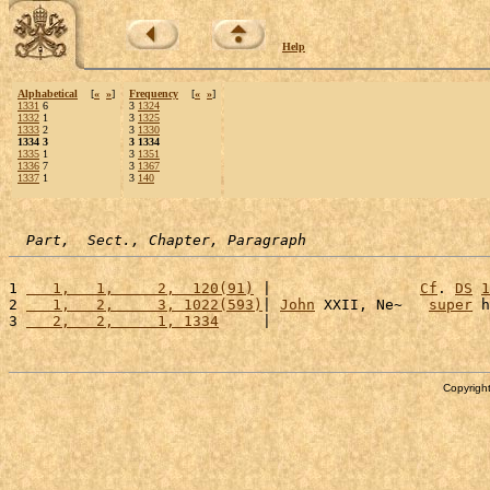
Help
Alphabetical
[
«
»
]
Frequency
[
«
»
]
1331
6
3
1324
1332
1
3
1325
1333
2
3
1330
1334 3
3 1334
1335
1
3
1351
1336
7
3
1367
1337
1
3
140
Part,  Sect., Chapter, Paragraph
1 
   1,   1,     2,  120(91)
 |                 
Cf
. 
DS
1
2 
   1,   2,     3, 1022(593)
| 
John
 XXII, Ne~   
super
 h
3 
   2,   2,     1, 1334
     |                         
Copyright