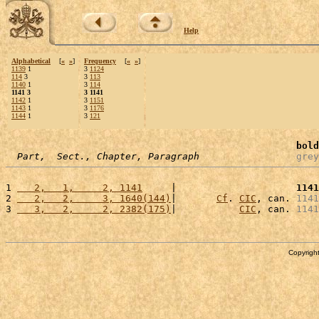
Help
Alphabetical
[
«
»
]
Frequency
[
«
»
]
1139
1
3
1124
114
3
3
113
1140
1
3
114
1141 3
3 1141
1142
1
3
1151
1143
1
3
1176
1144
1
3
121
bold
Part,  Sect., Chapter, Paragraph
grey
1 
   2,   1,     2, 1141
     |                     
1141
2 
   2,   2,     3, 1640(144)
|       
Cf
. 
CIC
, can. 
1141
3 
   3,   2,     2, 2382(175)
|           
CIC
, can. 
1141
Copyright