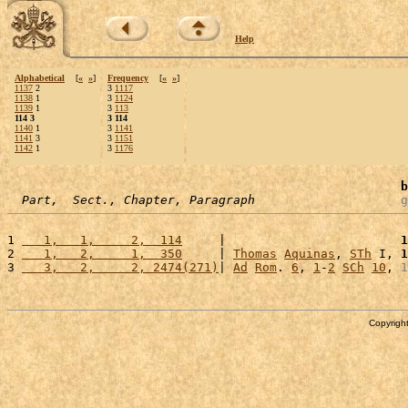
Help
Alphabetical
[
«
»
]
Frequency
[
«
»
]
1137
2
3
1117
1138
1
3
1124
1139
1
3
113
114 3
3 114
1140
1
3
1141
1141
3
3
1151
1142
1
3
1176
b
Part,  Sect., Chapter, Paragraph
g
1 
   1,   1,     2,  114
     |                        
1
2 
   1,   2,     1,  350
     | 
Thomas
Aquinas
, 
STh
 I, 
1
3 
   3,   2,     2, 2474(271)
| 
Ad
Rom
. 
6
, 
1
-
2
SCh
10
, 
1
Copyright