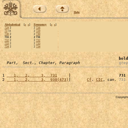
Help
Alphabetical
[
«
»
]
Frequency
[
«
»
]
729
2
2
726
73
11
2
729
730
2
2
730
731 2
2 731
732
2
2
732
733
2
2
733
734
2
2
734
bold
Part,  Sect., Chapter, Paragraph
grey
1 
   1,   2,     3,  731
     |                     
731
 
2 
   1,   2,     3,  930(473)
|       
Cf
. 
CIC
, can. 
731
 
Copyright