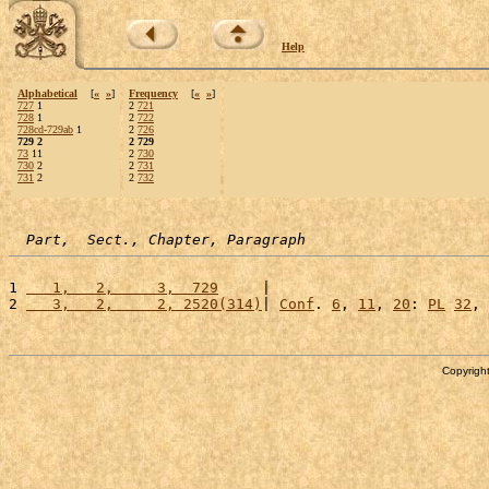
Help
Alphabetical
[
«
»
]
Frequency
[
«
»
]
727
1
2
721
728
1
2
722
728cd-729ab
1
2
726
729 2
2 729
73
11
2
730
730
2
2
731
731
2
2
732
Part,  Sect., Chapter, Paragraph
1 
   1,   2,     3,  729
     |                         
2 
   3,   2,     2, 2520(314)
| 
Conf
. 
6
, 
11
, 
20
: 
PL
32
, 
Copyright