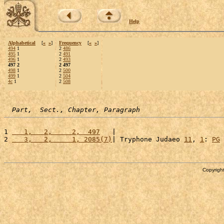
Help
Alphabetical
[
«
»
]
Frequency
[
«
»
]
494
1
2
486
495
1
2
491
496
1
2
493
497 2
2 497
498
1
2
500
499
1
2
504
4c
1
2
508
Part,  Sect., Chapter, Paragraph
1 
   1,   2,     2,  497
   |                           
2 
   3,   2,     1, 2085(7)
| Tryphone Judaeo 
11
, 
1
: 
PG
Copyright