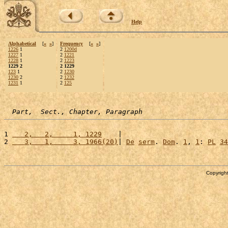
Help
Alphabetical
[
«
»
]
Frequency
[
«
»
]
1226
1
2
1200d
1227
1
2
1221
1228
1
2
1223
1229 2
2 1229
123
1
2
1230
1230
2
2
1232
1231
1
2
125
Part,  Sect., Chapter, Paragraph
1 
   2,   2,     1, 1229
    |                          
2 
   3,   1,     3, 1966(20)
| 
De
serm
. 
Dom
. 
1
, 
1
: 
PL
34
Copyright