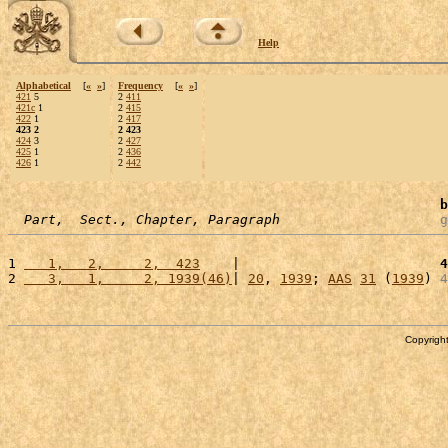
Help
Alphabetical
[
«
»
]
Frequency
[
«
»
]
421
5
2
411
421c
1
2
415
422
1
2
417
423 2
2 423
424
3
2
427
425
1
2
436
426
1
2
442
b
Part,  Sect., Chapter, Paragraph
g
1 
   1,   2,     2,  423
    |                         
4
2 
   3,   1,     2, 1939(46)
| 
20
, 
1939
; 
AAS
31
 (
1939
) 
4
Copyright