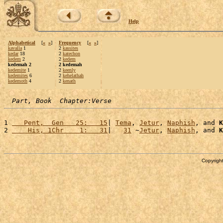
Help
Alphabetical
[
«
»
]
Frequency
[
«
»
]
kavalla
1
2
kassites
kedar
18
2
katechon
kedem
2
2
kedem
kedemah 2
2 kedemah
kedemite
1
2
keenly
kedemites
6
2
kehelathah
kedemoth
4
2
kenath
Part, Book  Chapter:Verse
1 
   Pent,  Gen   25:   15
| 
Tema
, 
Jetur
, 
Naphish
, and 
K
2 
    His, 1Chr    1:   31
|   
31
 ~
Jetur
, 
Naphish
, and 
K
Copyright