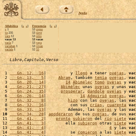
Ayuda
Alfabética
[
«
»
]
Frecuencia
[
«
»
]
v
1
53
signo
va
235
53
sirve
vaca
12
53
sitio
vacas 53
53 vacas
vacía
7
53
vaya
vaciaban
1
53
vivan
vacíala
1
52
55
Libro,Capítulo,Verso
 1 
   Gn, 12,  16
|          y 
llegó
 a tener 
ovejas
, 
vac
 2 
   Gn, 13,   5
|     
Abram
, también 
tenía
ovejas
, 
vac
 3 
   Gn, 20,  14
|        
14
Abimélec
tomó
ovejas
 y 
vac
 4 
   Gn, 21,  27
|      
Abimélec
 unas 
ovejas
 y unas 
vac
 5 
   Gn, 24,  35
|      
prosperar
, 
dándole
ovejas
 y 
vac
 6 
   Gn, 26,  14
|              
14
Adquirió
ovejas
, 
vac
 7 
   Gn, 32,   8
|         
hizo
 con las 
ovejas
, las 
vac
 8 
   Gn, 32,  16
|          con sus 
crías
, 
cuarenta
vac
 9 
   Gn, 33,  13
|         Además, las 
ovejas
 y las 
vac
10
   Gn, 34,  28
| 
apoderaron
 de sus 
ovejas
, de sus 
vac
11 
   Gn, 41,   2
|    
pronto
subieron
 del 
río
siete
vac
12 
   Gn, 41,   3
|        ella 
subieron
 otras 
siete
vac
13 
   Gn, 41,   4
|                          
4
 y las 
vac
14 
   Gn, 41,   4
|          se 
comieron
 a las 
siete
vac