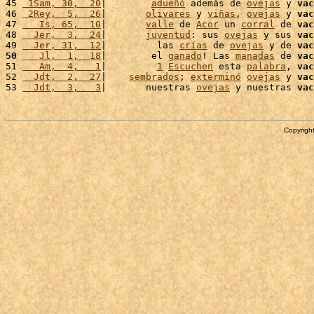
45 
 1Sam, 30,  20
|        
adueñó
 además de 
ovejas
 y 
vac
46 
 2Rey,  5,  26
|       
olivares
 y 
viñas
, 
ovejas
 y 
vac
47 
   Is, 65,  10
|       
valle
 de 
Acor
 un 
corral
 de 
vac
48 
  Jer,  3,  24
|       
juventud
: sus 
ovejas
 y sus 
vac
49 
  Jer, 31,  12
|         las 
crías
 de 
ovejas
 y de 
vac
50
   Jl,  1,  18
|        el 
ganado
! Las 
manadas
 de 
vac
51 
   Am,  4,   1
|         
1
Escuchen
 esta 
palabra
, 
vac
52 
  Jdt,  2,  27
|    
sembrados
; 
exterminó
ovejas
 y 
vac
53 
  Jdt,  3,   3
|       nuestras 
ovejas
 y nuestras 
vac
Copyright