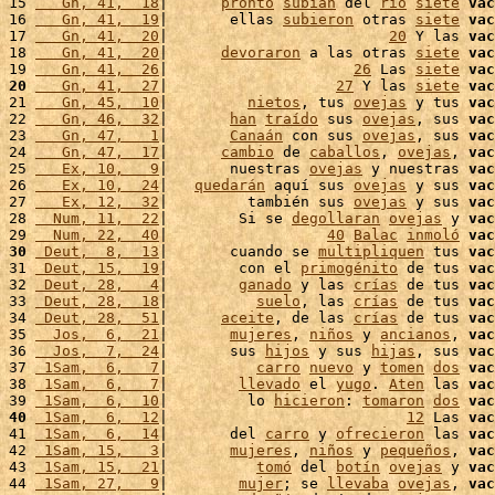
15 
   Gn, 41,  18
|      
pronto
subían
 del 
río
siete
vac
16 
   Gn, 41,  19
|       ellas 
subieron
 otras 
siete
vac
17 
   Gn, 41,  20
|                         
20
 Y las 
vac
18 
   Gn, 41,  20
|      
devoraron
 a las otras 
siete
vac
19 
   Gn, 41,  26
|                     
26
 Las 
siete
vac
20
   Gn, 41,  27
|                   
27
 Y las 
siete
vac
21 
   Gn, 45,  10
|         
nietos
, tus 
ovejas
 y tus 
vac
22 
   Gn, 46,  32
|       
han
traído
 sus 
ovejas
, sus 
vac
23 
   Gn, 47,   1
|       
Canaán
 con sus 
ovejas
, sus 
vac
24 
   Gn, 47,  17
|      
cambio
 de 
caballos
, 
ovejas
, 
vac
25 
   Ex, 10,   9
|       nuestras 
ovejas
 y nuestras 
vac
26 
   Ex, 10,  24
|   
quedarán
 aquí sus 
ovejas
 y sus 
vac
27 
   Ex, 12,  32
|         también sus 
ovejas
 y sus 
vac
28 
  Num, 11,  22
|        Si se 
degollaran
ovejas
 y 
vac
29 
  Num, 22,  40
|                  
40
Balac
inmoló
vac
30
 Deut,  8,  13
|       cuando se 
multipliquen
 tus 
vac
31 
 Deut, 15,  19
|        con el 
primogénito
 de tus 
vac
32 
 Deut, 28,   4
|        
ganado
 y las 
crías
 de tus 
vac
33 
 Deut, 28,  18
|          
suelo
, las 
crías
 de tus 
vac
34 
 Deut, 28,  51
|      
aceite
, de las 
crías
 de tus 
vac
35 
  Jos,  6,  21
|       
mujeres
, 
niños
 y 
ancianos
, 
vac
36 
  Jos,  7,  24
|       sus 
hijos
 y sus 
hijas
, sus 
vac
37 
 1Sam,  6,   7
|          
carro
nuevo
 y 
tomen
dos
vac
38 
 1Sam,  6,   7
|        
llevado
 el 
yugo
. 
Aten
 las 
vac
39 
 1Sam,  6,  10
|         lo 
hicieron
: 
tomaron
dos
vac
40
 1Sam,  6,  12
|                           
12
 Las 
vac
41 
 1Sam,  6,  14
|       del 
carro
 y 
ofrecieron
 las 
vac
42 
 1Sam, 15,   3
|       
mujeres
, 
niños
 y 
pequeños
, 
vac
43 
 1Sam, 15,  21
|          
tomó
 del 
botín
ovejas
 y 
vac
44 
 1Sam, 27,   9
|        
mujer
; se 
llevaba
ovejas
, 
vac