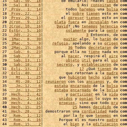
15 
  Sal, 50,  18
|        de emularlo; ~haces 
causa
com
16 
  Sal, 83,   6
|               
6
 Así 
conspiran
 de 
com
17 
 Prov,  1,  14
|          todos 
haremos
 una 
bolsa
com
18 
 Prov, 22,   2
|          el 
pobre
tienen
 esto en 
com
19 
 Prov, 29,  13
|        el 
opresor
tienen
 esto en 
com
20
2Cron,  9,  27
|     
plata
fuera
 en 
Jerusalén
 tan 
com
21 
2Cron, 10,  16
|      
David
? ¡No 
tenemos
herencia
com
22 
EstGr,  5,  10
|          
solamente
 para la 
gente
com
23 
  Jdt,  2,   3
|                   
3
 Entonces, de 
com
24 
 1Mac,  8,  30
|         
quitar
 algo, lo 
harán
 de 
com
25 
 2Mac,  5,   9
|    
refugio
, apelando a su 
origen
com
26 
 2Mac, 15,  36
|           
36
 Todos 
decretaron
 de 
com
27 
  Sab,  6,  23
|     porque ella no 
tiene
 nada en 
com
28 
  Sab,  7,   3
|        al 
nacer
, respiré el 
aire
com
29 
  Sab, 13,  11
|          
objeto
útil
 para el 
uso
com
30
  Sab, 18,   9
|      
secreto
, y 
establecieron
 de 
com
31 
 Ecli, 13,  17
|                
17
 ¿Qué 
tienen
 de 
com
32 
 Ecli, 40,   1
|          que retornan a la 
madre
com
33 
   Mt,  1,  25
|       que 
hubieran
hecho
vida
 en 
com
34 
   Mt, 28,  12
| 
reunieron
 con los 
ancianos
 y, de 
com
35 
   Jn, 12,   6
|     
estaba
encargado
 de la 
bolsa
com
36 
   Jn, 13,  29
|     
estaba
encargado
 de la 
bolsa
com
37 
 Hech,  2,  42
|          y 
participar
 en la 
vida
com
38 
 Hech,  2,  44
|       
unidos
 y 
ponían
 lo suyo en 
com
39 
 Hech,  4,  32
|       
propios
, sino que todo 
era
com
40
 Hech, 15,  25
|             
25
 hemos 
decidido
 de 
com
41 
 Hech, 28,   2
| demostraron una 
cordialidad
 nada 
com
42 
  Rom,  1,  12
|         por la 
fe
 que 
tenemos
 en 
com
43 
  Rom,  4,  16
|       Porque él es nuestro 
padre
com
44 
  Rom, 15,   2
|         el 
bien
 y la 
edificación
com