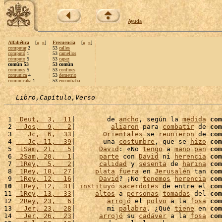
Ayuda
Alfabética
[
«
»
]
Frecuencia
[
«
»
]
computar
2
53
calles
computó
1
53
camellos
cómputo
5
53
capaz
común 53
53 común
comunes
5
53
confines
comunica
4
53
demetrio
comunicaba
1
53
encontraba
Libro,Capítulo,Verso
 1 
 Deut,  3,  11
|        de 
ancho
, según la 
medida
com
 2 
  Jos,  9,   2
|         
aliaron
 para 
combatir
 de 
com
 3 
   Jc,  6,  33
|       
Orientales
 se 
reunieron
 de 
com
 4 
   Jc, 11,  39
|       una 
costumbre
, que se 
hizo
com
 5 
 1Sam, 21,   5
|      
David
: «No 
tengo
 a 
mano
pan
com
 6 
 2Sam, 20,   1
|      
parte
 con 
David
 ni 
herencia
com
 7 
 1Rey,  5,   2
|      
calidad
 y 
sesenta
 de 
harina
com
 8 
 1Rey, 10,  27
|     
plata
fuera
 en 
Jerusalén
 tan 
com
 9 
 1Rey, 12,  16
|      
David
? ¡No 
tenemos
herencia
com
10
 1Rey, 12,  31
| 
instituyó
sacerdotes
 de entre el 
com
11 
 1Rey, 13,  33
|     
altos
 a 
personas
tomadas
 del 
com
12 
 2Rey, 23,   6
|        
arrojó
 el 
polvo
 a la 
fosa
com
13 
  Jer, 23,  28
|        mi 
palabra
. ¿Qué 
tiene
 en 
com
14 
  Jer, 26,  23
|      
arrojó
 su 
cadáver
 a la 
fosa
com