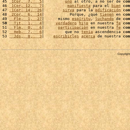
45 
 1Cor,  7,   5
|         
uno
 al otro, a no ser de 
com
46 
 1Cor, 12,   7
|          
manifiesta
 para el 
bien
com
47 
 1Cor, 14,  26
|        
sirva
 para la 
edificación
com
48 
 2Cor,  6,  14
|           Porque, ¿qué 
tienen
 en 
com
49 
  Flp,  1,  27
|      mismo 
espíritu
, 
luchando
 de 
com
50
  Tit,  1,   4
|     
verdadero
hijo
 en nuestra 
fe
com
51 
  Flm,  0,   6
|      
participación
 en nuestra 
fe
com
52 
  Heb,  7,   6
|         que no 
tenía
 ascendencia 
com
53 
  Jds,  0,   3
|    
escribirles
acerca
 de nuestra 
com
Copyright