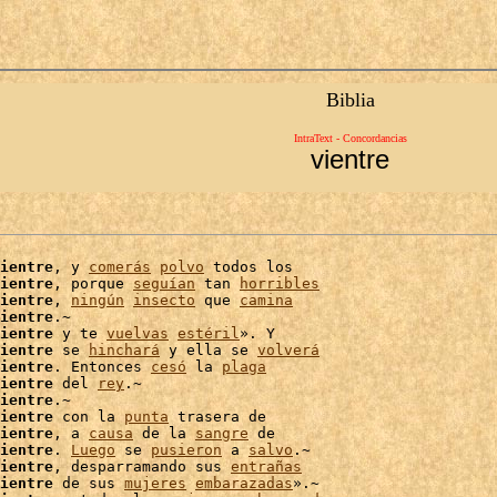
Biblia
IntraText - Concordancias
vientre
ientre
, y 
comerás
polvo
 todos los

ientre
, porque 
seguían
 tan 
horribles
ientre
, 
ningún
insecto
 que 
camina
ientre
.~

ientre
 y te 
vuelvas
estéril
». Y

ientre
 se 
hinchará
 y ella se 
volverá
ientre
. Entonces 
cesó
 la 
plaga
ientre
 del 
rey
.~

ientre
ientre
 con la 
punta
 trasera de

ientre
, a 
causa
 de la 
sangre
 de

ientre
. 
Luego
 se 
pusieron
 a 
salvo
.~

ientre
, desparramando sus 
entrañas
ientre
 de sus 
mujeres
embarazadas
».~
