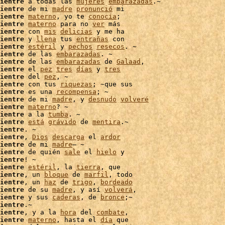
ientre
 a todas las 
mujeres
embarazadas
.~

ientre
 de mi 
madre
pronunció
 mi

ientre
materno
, yo te 
conocía
;

ientre
materno
 para no 
ver
 más

ientre
 con 
mis
delicias
ientre
 y 
llena
 tus 
entrañas
 con

ientre
estéril
 y 
pechos
resecos
. ~

ientre
 de las 
embarazadas
. ~

ientre
 de las 
embarazadas
 de 
Galaad
,

ientre
 el 
pez
tres
días
 y 
tres
ientre
 del 
pez
, ~

ientre
 con tus 
riquezas
; ~que sus

ientre
 es una 
recompensa
; ~

ientre
 de mi 
madre
, y 
desnudo
volveré
ientre
materno
ientre
 a la 
tumba
. ~

ientre
está
grávido
 de 
mentira
.~

ientre
. ~

ientre
, 
Dios
descarga
 el 
ardor
ientre
 de mi 
madre
– ~

ientre
 de quién 
sale
 el 
hielo
 y

ientre
! ~

ientre
estéril
, la 
tierra
, que

ientre
, un 
bloque
 de 
marfil
, todo

ientre
, un 
haz
 de 
trigo
, 
bordeado
ientre
 de su 
madre
, y así 
volverá
,

ientre
 y sus 
caderas
, de 
bronce
;~

ientre
.~

ientre
, y a la 
hora
 del 
combate
,

ientre
materno
, hasta el 
día
 que
