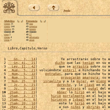
Ayuda
Alfabética
[
«
»
]
Frecuencia
[
«
»
]
vienes
21
49
raza
viento
144
49
superior
vientos
25
49
ternero
vientre 49
49 vientre
viera
2
48
57
vieran
4
48
adversario
vieras
2
48
aman
Libro,Capítulo,Verso
 1 
   Gn,  3,  14
|            Te arrastrarás sobre tu 
v
 2 
   Gn, 41,  21
|         
dicho
 que las 
tenían
 en su 
v
 3 
  Lev, 11,  42
|           que se 
arrastra
 sobre su 
v
 4 
  Num,  5,  21
| volviéndote 
estéril
 e hinchando tu 
v
 5 
  Num,  5,  22
|    
entrañas
, para que se hinche tu 
v
 6 
  Num,  5,  27
|            
provocarán
amargura
; su 
v
 7 
  Num, 25,   8
|   
israelita
 y a la 
mujer
, en 
pleno
v
 8 
   Jc,  3,  21
|          
derecho
, y lo 
clavó
 en el 
v
 9 
   Jc,  3,  22
|            no 
extrajo
 el 
puñal
 del 
v
10
 2Sam,  2,  23
|          
Abner
 lo 
hirió
 en el bajo 
v
11 
 2Sam,  3,  27
|       
hirió
mortalmente
 en el bajo 
v
12 
 2Sam,  4,   6
|       
hirieron
 a 
Isbaal
 en el bajo 
v
13 
 2Sam, 20,  10
|           este lo 
hirió
 en el bajo 
v
14 
 2Rey,  8,  12
|           a sus 
niños
 y 
abrirás
 el 
v