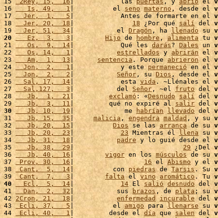
15 
 2Rey, 15,  16
|            las 
puertas
, y 
abrió
 el 
v
16 
   Is, 49,   1
|          el 
seno
materno
, desde el 
v
17 
  Jer,  1,   5
|            Antes de formarte en el 
v
18 
  Jer, 20,  18
|               
18
 ¿Por qué 
salí
 del 
v
19 
  Jer, 51,  34
|           el 
Dragón
, ha 
llenado
 su 
v
20
   Ez,  3,   3
|        
Hijo
 de 
hombre
, 
alimenta
 tu 
v
21 
   Os,  9,  14
|            Qué les 
darás
? 
Dales
 un 
v
22 
   Os, 14,   1
|           
estrellados
 y 
abrirán
 el 
v
23 
   Am,  1,  13
|      
sentencia
. Porque 
abrieron
 el 
v
24 
  Jon,  2,   1
|            y este 
permaneció
 en el 
v
25 
  Jon,  2,   2
|           
Señor
, su 
Dios
, desde el 
v
26 
  Sal, 17,  14
|            esta 
vida
. ~Llénales el 
v
27 
  Sal,127,   3
|           del 
Señor
, ~el 
fruto
 del 
v
28 
   Jb,  1,  21
|         
exclamó
: «
Desnudo
salí
 del 
v
29 
   Jb,  3,  11
|         qué no expiré al 
salir
 del 
v
30
   Jb, 10,  19
|             me 
habrían
llevado
 del 
v
31 
   Jb, 15,  35
|     
malicia
, 
engendra
maldad
, y su 
v
32 
   Jb, 20,  15
|          
Dios
 se las 
arranca
 de su 
v
33 
   Jb, 20,  23
|            
23
 Mientras él 
llena
 su 
v
34 
   Jb, 31,  18
|           
padre
 y lo guié desde el 
v
35 
   Jb, 38,  29
|                            
29
 ¿Del 
v
36 
   Jb, 40,  16
|        
vigor
 en los 
músculos
 de su 
v
37 
 Prov, 30,  16
|                  
16
 el 
Abismo
 y el 
v
38 
 Cant,  5,  14
|          con 
piedras
 de 
Tarsis
. Su 
v
39 
 Cant,  7,   3
|        
falta
 el 
vino
aromático
. Tu 
v
40
  Ecl,  5,  14
|            
14
 El 
salió
desnudo
 del 
v
41 
  Dan,  2,  32
|           sus 
brazos
, de 
plata
; su 
v
42 
2Cron, 21,  18
|           
enfermedad
incurable
 del 
v
43 
 Ecli, 37,   5
|          el 
amigo
 para 
llenarse
 su 
v
44 
 Ecli, 40,   1
|         desde el 
día
 que 
salen
 del 
v