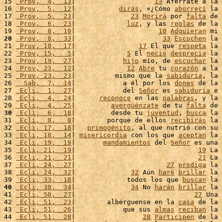
15 
 Prov,  4,  13
|                    
13
 Aférrate a la 
16 
 Prov,  5,  12
|           
dirás
, «¿Cómo 
aborrecí
 la 
17 
 Prov,  5,  23
|              
23
Morirá
 por 
falta
 de 
18 
 Prov,  6,  23
|             
luz
, y las 
reglas
 de la 
19 
 Prov,  8,  10
|                     
10
Adquieran
 mi 
20
 Prov,  8,  33
|                      
33
Escuchen
 la 
21 
 Prov, 10,  17
|                
17
 El que 
respeta
 la 
22 
 Prov, 15,   5
|             
5
 El 
necio
desprecia
 la 
23 
 Prov, 19,  27
|            
hijo
 mío, de 
escuchar
 la 
24 
 Prov, 23,  12
|             
12
Abre
 tu 
corazón
 a la 
25 
 Prov, 23,  23
|          mismo que la 
sabiduría
, la 
26 
  Sab,  7,  14
|            a él por los 
dones
 de la 
27 
 Ecli,  1,  27
|            del 
Señor
 es 
sabiduría
 e 
28 
 Ecli,  4,  24
|      
reconoce
 en las 
palabras
, y la 
29 
 Ecli,  4,  25
|         
avergüénzate
 de tu 
falta
 de 
30
 Ecli,  6,  18
|         desde tu 
juventud
, 
busca
 la 
31 
 Ecli,  8,   8
|        porque de ellos 
recibirás
 la 
32 
 Ecli, 17,  18
|   
primogénito
, al que nutrió con su 
33 
 Ecli, 18,  14
| 
misericordia
 con los que 
aceptan
 la 
34 
 Ecli, 19,  19
|       
mandamientos
 del 
Señor
 es una 
35 
 Ecli, 21,  19
|                               
19
 La 
36 
 Ecli, 21,  21
|                               
21
 La 
37 
 Ecli, 24,  27
|                       
27
prodiga
 la 
38 
 Ecli, 24,  32
|              
32
 Aún 
haré
brillar
 la 
39 
 Ecli, 33,  18
|             todos los que 
buscan
 la 
40
 Ecli, 38,  34
|              
34
 No 
harán
brillar
 la 
41 
 Ecli, 50,  27
|                              
27
 Una 
42 
 Ecli, 51,  23
|        albérguense en la 
casa
 de la 
43 
 Ecli, 51,  26
|            que sus 
almas
reciban
 la 
44 
 Ecli, 51,  28
|                 
28
Participen
 de la 