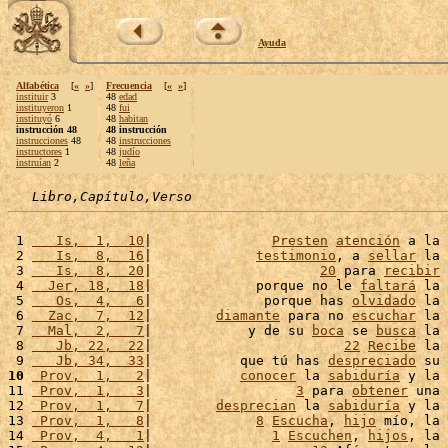
Ayuda
Alfabética
[
«
»
]
Frecuencia
[
«
»
]
instituir
3
48
edad
instituyeron
1
48
fui
instituyó
6
48
habitan
instrucción 48
48 instrucción
instrucciones
48
48
instrucciones
instructores
1
48
judío
instruían
2
48
leña
Libro,Capítulo,Verso
 1 
   Is,  1,  10
|               
Presten
atención
 a la 
 2 
   Is,  8,  16
|             
testimonio
, a 
sellar
 la 
 3 
   Is,  8,  20
|                     
20
 para 
recibir
 4 
  Jer, 18,  18
|             porque no le 
faltará
 la 
 5 
   Os,  4,   6
|              porque has 
olvidado
 la 
 6 
  Zac,  7,  12
|        
diamante
 para no 
escuchar
 la 
 7 
  Mal,  2,   7
|            y de su 
boca
 se 
busca
 la 
 8 
   Jb, 22,  22
|                        
22
Recibe
 la 
 9 
   Jb, 34,  33
|           que tú has 
despreciado
 su 
10
 Prov,  1,   2
|           
conocer
 la 
sabiduría
 y la 
11 
 Prov,  1,   3
|                  
3
 para 
obtener
 una 
12 
 Prov,  1,   7
|        
desprecian
 la 
sabiduría
 y la 
13 
 Prov,  1,   8
|             
8
Escucha
, 
hijo
 mío, la 
14 
 Prov,  4,   1
|               
1
Escuchen
, 
hijos
, la 