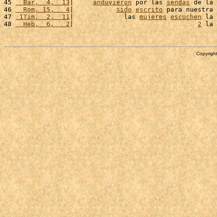
45 
  Bar,  4,  13
|     
anduvieron
 por las 
sendas
 de la 
46 
  Rom, 15,   4
|           
sido
escrito
 para nuestra 
47 
 1Tim,  2,  11
|             las 
mujeres
escuchen
 la 
48 
  Heb,  6,   2
|                                
2
 la 
Copyright