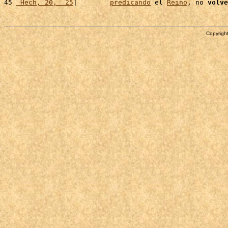
45 
 Hech, 20,  25
|        
predicando
 el 
Reino
, no 
volve
Copyright