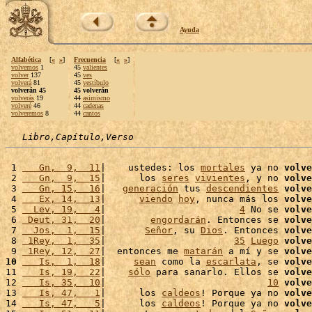
Ayuda
Alfabética
[
«
»
]
Frecuencia
[
«
»
]
volvemos
1
45
valientes
volver
137
45
ves
volverá
81
45
vestíbulo
volverán 45
45 volverán
volverás
19
44
asimismo
volveré
46
44
cadenas
volveremos
8
44
cantos
Libro,Capítulo,Verso
 1 
   Gn,  9,  11
|    ustedes: los 
mortales
 ya no 
volve
 2 
   Gn,  9,  15
|      los 
seres
vivientes
, y no 
volve
 3 
   Gn, 15,  16
|   
generación
 tus 
descendientes
volve
 4 
   Ex, 14,  13
|      
viendo
hoy
, nunca más los 
volve
 5 
  Lev, 19,   4
|                        
4
 No se 
volve
 6 
 Deut, 31,  20
|        
engordarán
. Entonces se 
volve
 7 
  Jos,  1,  15
|       
Señor
, su 
Dios
. Entonces 
volve
 8 
 1Rey,  1,  35
|                       
35
Luego
volve
 9 
 1Rey, 12,  27
|  entonces me 
matarán
 a mí y se 
volve
10
   Is,  1,  18
|     
sean
 como la 
escarlata
, se 
volve
11 
   Is, 19,  22
|    
sólo
 para sanarlo. Ellos se 
volve
12 
   Is, 35,  10
|                             
10
volve
13 
   Is, 47,   1
|      los 
caldeos
! Porque ya no 
volve
14 
   Is, 47,   5
|      los 
caldeos
! Porque ya no 
volve