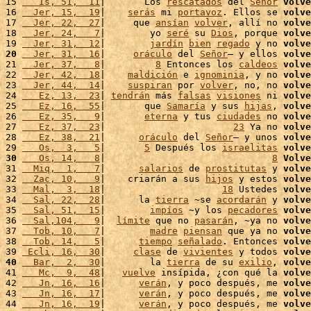
15 
   Is, 51,  11
|       Los 
rescatados
 del 
Señor
volve
16 
  Jer, 15,  19
|    
serás
 mi 
portavoz
. Ellos se 
volve
17 
  Jer, 22,  27
|     que 
ansían
volver
, allí no 
volve
18 
  Jer, 24,   7
|        yo 
seré
 su 
Dios
, porque 
volve
19 
  Jer, 31,  12
|        
jardín
bien
regado
 y no 
volve
20
  Jer, 31,  16
|     
oráculo
 del 
Señor
– y ellos 
volve
21 
  Jer, 37,   8
|         
8
 Entonces los 
caldeos
volve
22 
  Jer, 42,  18
|    
maldición
 e 
ignominia
, y no 
volve
23 
  Jer, 44,  14
|    
suspiran
 por 
volver
, no, no 
volve
24 
   Ez, 13,  23
| 
tendrán
 más 
falsas
visiones
 ni 
volve
25 
   Ez, 16,  55
|       que 
Samaría
 y sus 
hijas
, 
volve
26 
   Ez, 35,   9
|       
eterna
 y tus 
ciudades
 no 
volve
27 
   Ez, 37,  23
|                       
23
 Ya no 
volve
28 
   Ez, 38,  21
|      
oráculo
 del 
Señor
– y unos 
volve
29 
   Os,  3,   5
|       
5
 Después los 
israelitas
volve
30
   Os, 14,   8
|                              
8
Volve
31 
  Miq,  1,   7
|      
salarios
 de 
prostitutas
 y 
volve
32 
  Zac, 10,   9
|    criarán a sus 
hijos
 y estos 
volve
33 
  Mal,  3,  18
|                     
18
 Ustedes 
volve
34 
  Sal, 22,  28
|      la 
tierra
 ~se 
acordarán
 y 
volve
35 
  Sal, 51,  15
|        
impíos
 ~y los 
pecadores
volve
36 
  Sal,104,   9
|  
límite
 que no 
pasarán
, ~ya no 
volve
37 
  Tob, 10,   7
|        
madre
piensan
 que ya no 
volve
38 
  Tob, 14,   5
|      
tiempo
señalado
. Entonces 
volve
39 
 Ecli, 16,  30
|     
clase
 de 
vivientes
 y todos 
volve
40
  Bar,  2,  30
|        la 
tierra
 de su 
exilio
, 
volve
41 
   Mc,  9,  48
|   
vuelve
 insípida, ¿con qué la 
volve
42 
   Jn, 16,  16
|      
verán
, y poco después, me 
volve
43 
   Jn, 16,  17
|      
verán
, y poco después, me 
volve
44 
   Jn, 16,  19
|      
verán
, y poco después, me 
volve