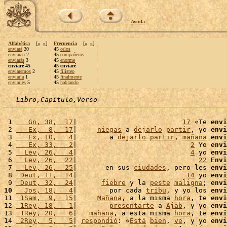
Ayuda
Alfabética
[
«
»
]
Frecuencia
[
«
»
]
enviará
20
45
celos
enviaran
2
45
compañeros
enviarás
3
45
enorme
enviaré 45
45 enviaré
enviaremos
2
45
filisteo
enviarla
1
45
finalmente
enviarles
5
45
hablando
Libro,Capítulo,Verso
 1 
   Gn, 38,  17
|                          
17
 «Te 
envi
 2 
   Ex,  8,  17
|     
niegas
 a 
dejarlo
partir
, yo 
envi
 3 
   Ex, 10,   4
|        a 
dejarlo
partir
, 
mañana
envi
 4 
   Ex, 33,   2
|                            
2
 Yo 
envi
 5 
  Lev, 26,   4
|                            
4
 yo 
envi
 6 
  Lev, 26,  22
|                              
22
Envi
 7 
  Lev, 26,  25
|       en sus 
ciudades
, pero les 
envi
 8 
 Deut, 11,  14
|                           
14
 yo 
envi
 9 
 Deut, 32,  24
|      
fiebre
 y la 
peste
maligna
; 
envi
10
  Jos, 18,   4
|        por cada 
tribu
, y yo los 
envi
11 
 1Sam,  9,  15
|     
Mañana
, a la misma 
hora
, te 
envi
12 
 1Rey, 18,   1
|        
presentarte
 a 
Ajab
, y yo 
envi
13 
 1Rey, 20,   6
|   
mañana
, a esta misma 
hora
, te 
envi
14 
 2Rey,  5,   5
| 
respondió
: «
Está
bien
, 
ve
, y yo 
envi