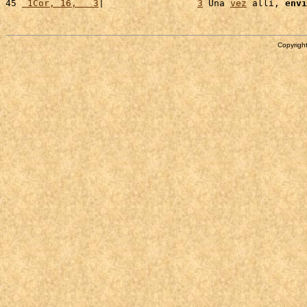
45 
 1Cor, 16,   3
|                 
3
 Una 
vez
 allí, 
envi
Copyright