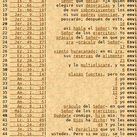
15 
   Is,  6,   8
|      
Señor
 que 
decía
: «¿A quién 
envi
16 
   Is, 66,   4
|    elegiré sus 
desgracias
 y les 
envi
17 
   Is, 66,  19
|       de sus 
sobrevivientes
 los 
envi
18 
  Jer,  9,  15
|       ni sus 
padres
conocían
, y 
envi
19 
  Jer, 16,  16
|      pescarán; después de esto, 
envi
20
  Jer, 24,  10
|                              
10
Envi
21 
  Jer, 28,  16
|       así 
habla
 el 
Señor
: Yo te 
envi
22 
  Jer, 29,  16
|      
Señor
 de los 
ejércitos
: Yo 
envi
23 
  Jer, 48,  12
|    
oráculo
 del 
Señor
– en que yo 
envi
24 
  Jer, 49,  37
|        
ira
 –
oráculo
 del 
Señor
–. 
Envi
25 
   Ez,  5,  17
|                              
17
Envi
26 
   Ez, 13,  13
|   
viento
huracanado
; en mi 
ira
, 
envi
27 
   Ez, 14,  13
|       sus 
reservas
 de 
alimento
: 
envi
28 
   Ez, 28,  23
|                              
23
Envi
29 
   Ez, 36,  29
|         y lo 
multiplicaré
, y no 
envi
30
   Ez, 39,   6
|                               
6
Envi
31 
   Os,  8,  14
|         
plazas
fuertes
, pero no 
envi
32 
   Am,  1,   4
|                            
4
 yo 
envi
33 
   Am,  1,   7
|                            
7
 yo 
envi
34 
   Am,  1,  10
|                           
10
 yo 
envi
35 
   Am,  1,  12
|                           
12
 yo 
envi
36 
   Am,  2,   2
|                            
2
 yo 
envi
37 
   Am,  2,   5
|                            
5
 yo 
envi
38 
   Am,  8,  11
|       
oráculo
 del 
Señor
– en que 
envi
39 
  Mal,  2,   2
|      
Señor
 de los 
ejércitos
, yo 
envi
40
  Tob, 10,   8
|   
Quédate
 conmigo, 
hijo
 mío. Yo 
envi
41 
   Lc, 11,  49
|        de 
Dios
 ha 
dicho
: Yo les 
envi
42 
   Lc, 24,  49
|                     
49
 Y yo les 
envi
43 
   Jn, 15,  26
|         el 
Paráclito
 que yo les 
envi
44 
   Jn, 16,   7
|  ustedes. Pero si me 
voy
, se lo 
envi