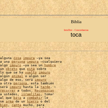
Biblia
IntraText - Concordancias
toca
alguna 
cosa
impura
 –ya sea

a una 
persona
impura
 –cualquiera

algo 
impuro
 –ya sea un 
hombre
un 
objeto
 que 
está
 sobre

lo que se ha 
vuelto
impuro
algún 
animal
 o algún ser

algo de eso, será 
impuro
a otra 
persona
, esta también

será 
impuro
 hasta la 
tarde
recorrer
 a todos. 
Reconozcan
a ustedes, 
israelitas
, tomar

al que 
baja
 a 
combatir
 le

se 
arma
 de un 
hierro
 o del

bien
, 
canta
 mucho, para
