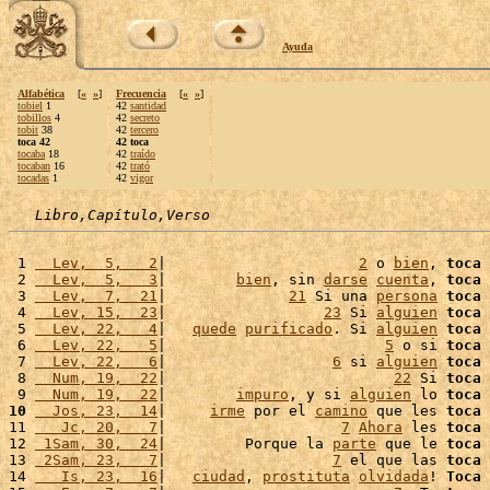
Ayuda
Alfabética
[
«
»
]
Frecuencia
[
«
»
]
tobiel
1
42
santidad
tobillos
4
42
secreto
tobit
38
42
tercero
toca 42
42 toca
tocaba
18
42
traído
tocaban
16
42
trató
tocadas
1
42
vigor
Libro,Capítulo,Verso
 1 
  Lev,  5,   2
|                      
2
 o 
bien
, 
toca
 
 2 
  Lev,  5,   3
|        
bien
, sin 
darse
cuenta
, 
toca
 
 3 
  Lev,  7,  21
|              
21
 Si una 
persona
toca
 
 4 
  Lev, 15,  23
|                  
23
 Si 
alguien
toca
 
 5 
  Lev, 22,   4
|   
quede
purificado
. Si 
alguien
toca
 
 6 
  Lev, 22,   5
|                         
5
 o si 
toca
 
 7 
  Lev, 22,   6
|                   
6
 si 
alguien
toca
 
 8 
  Num, 19,  22
|                          
22
 Si 
toca
 
 9 
  Num, 19,  22
|        
impuro
, y si 
alguien
 lo 
toca
 
10
  Jos, 23,  14
|     
irme
 por el 
camino
 que les 
toca
11 
   Jc, 20,   7
|                    
7
Ahora
 les 
toca
 
12 
 1Sam, 30,  24
|         Porque la 
parte
 que le 
toca
 
13 
 2Sam, 23,   7
|                   
7
 el que las 
toca
 
14 
   Is, 23,  16
|   
ciudad
, 
prostituta
olvidada
! 
Toca