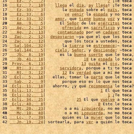
15 
   Ez,  7,   7
|                          
7
 ¡Te 
toca
 
16 
   Ez,  7,  10
|    
llega
 el 
día
, 
ay
llega
! ¡Te 
toca
 
17 
   Ez, 33,   3
|       la 
espada
 sobre el 
país
, 
toca
 
18 
   Ez, 33,   6
|        
ve
venir
 la 
espada
 y no 
toca
 
19 
   Ez, 33,  32
|    
amor
, que 
tiene
buena
voz
 y 
toca
20
   Am,  9,   5
|      El 
Señor
 de los 
ejércitos
toca
 
21 
   Ag,  2,  12
|       
ofrecida
 en 
sacrificio
 y 
toca
 
22 
   Ag,  2,  13
|     
contaminado
 por un 
cadáver
toca
 
23 
  Zac,  2,  12
|  
despojaron
 –ya que el que los 
toca
 
24 
  Zac,  2,  12
|        que los toca a ustedes, 
toca
 
25 
  Sal,104,  32
|       la 
tierra
 se 
estremece
;~ 
toca
 
26 
  Sal,144,   5
|    
cielo
, 
Señor
, y 
desciende
; ~
toca
 
27 
   Jb,  8,  19
|      es la 
buena
suerte
 que le 
toca
,
28 
   Jb, 41,  18
|                
18
 La 
espada
 lo 
toca
,
29 
 Prov,  6,  13
|               
13
guiña
 el 
ojo
, 
toca
 
30
   Rt,  3,   9
|      
servidora
, porque a ti te 
toca
31 
   Rt,  3,  12
|       
12
 Es 
verdad
 que a mí me 
toca
32 
  Ecl,  5,  18
|   ellas, tomar la 
parte
 que le 
toca
 
33 
  Sab,  2,   9
|       porque eso es lo que nos 
toca
 
34 
 Ecli, 11,  18
|   ahorro, ¿y qué 
recompensa
 le 
toca
?
35 
 Ecli, 13,   1
|                       
1
 El que 
toca
 
36 
 Ecli, 32,   1
|                          
1
 ¿Te 
toca
37 
 Ecli, 34,  25
|             
25
 El que 
vuelve
 a 
toca
 
38 
 Ecli, 40,   8
|                      
8
 Esto le 
toca
 
39 
   Mt, 20,  23
|        o a mi 
izquierda
, no me 
toca
 
40
   Mc, 10,  40
|        o a mi 
izquierda
, no me 
toca
 
41 
   Lc,  7,  39
|       quién es la 
mujer
 que lo 
toca
 
42 
   Jn, 19,  24
| sortearla, para 
ver
 a quién le 
toca
.