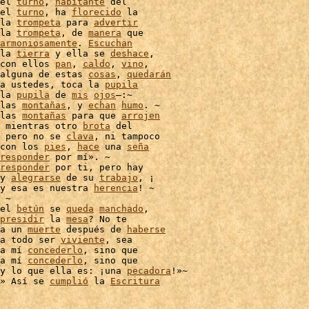
el 
turno
, 
habitante
 del

el 
turno
, ha 
florecido
 la

la 
trompeta
 para 
advertir
la 
trompeta
, de 
manera
 que

armoniosamente
. 
Escuchan
la 
tierra
 y ella se 
deshace
,

con ellos 
pan
, 
caldo
, 
vino
,

alguna de estas 
cosas
, 
quedarán
a ustedes, toca la 
pupila
la 
pupila
 de 
mis
ojos
–:~

las 
montañas
, y 
echan
humo
. ~

las 
montañas
 para que 
arrojen
 mientras otro 
brota
 del

 pero no se 
clava
, ni tampoco

con los 
pies
, 
hace
 una 
seña
responder
 por mí». ~

responder
 por ti, pero hay

y 
alegrarse
 de su 
trabajo
, ¡

y esa es nuestra 
herencia
! ~

 ~

el 
betún
 se 
queda
manchado
,

presidir
 la 
mesa
? No te

a un 
muerte
 después de 
haberse
a todo ser 
viviente
, sea

a mí 
concederlo
a mí 
concederlo
, sino que

y lo que ella es: ¡una 
pecadora
!»~

» Así se 
cumplió
 la 
Escritura