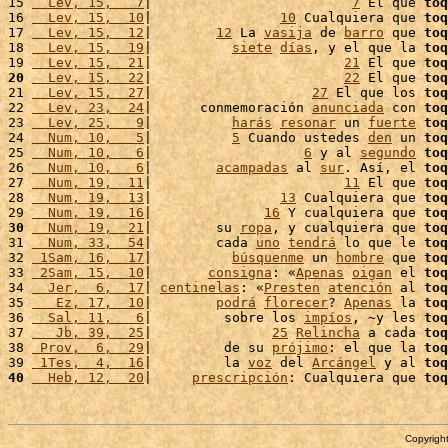
15 
  Lev, 15,   7
|                         
7
 El que 
toq
16 
  Lev, 15,  10
|                
10
 Cualquiera que 
toq
17 
  Lev, 15,  12
|        
12
 La 
vasija
 de 
barro
 que 
toq
18 
  Lev, 15,  19
|          
siete
días
, y el que la 
toq
19 
  Lev, 15,  21
|                        
21
 El que 
toq
20
  Lev, 15,  22
|                        
22
 El que 
toq
21 
  Lev, 15,  27
|                    
27
 El que los 
toq
22 
  Lev, 23,  24
|      conmemoración 
anunciada
 con 
toq
23 
  Lev, 25,   9
|          
harás
resonar
 un 
fuerte
toq
24 
  Num, 10,   5
|          
5
 Cuando ustedes 
den
 un 
toq
25 
  Num, 10,   6
|                   
6
 y al 
segundo
toq
26 
  Num, 10,   6
|        
acampadas
 al 
sur
. Así, el 
toq
27 
  Num, 19,  11
|                        
11
 El que 
toq
28 
  Num, 19,  13
|                
13
 Cualquiera que 
toq
29 
  Num, 19,  16
|              
16
 Y cualquiera que 
toq
30
  Num, 19,  21
|        su 
ropa
, y cualquiera que 
toq
31 
  Num, 33,  54
|        cada 
uno
tendrá
 lo que le 
toq
32 
 1Sam, 16,  17
|          
búsquenme
 un 
hombre
 que 
toq
33 
 2Sam, 15,  10
|       
consigna
: «
Apenas
oigan
 el 
toq
34 
  Jer,  6,  17
| 
centinelas
: «
Presten
atención
 al 
toq
35 
   Ez, 17,  10
|        
podrá
florecer
? 
Apenas
 la 
toq
36 
  Sal, 11,   6
|         sobre los 
impíos
, ~y les 
toq
37 
   Jb, 39,  25
|               
25
Relincha
 a cada 
toq
38 
 Prov,  6,  29
|         de su 
prójimo
: el que la 
toq
39 
 1Tes,  4,  16
|         la 
voz
 del 
Arcángel
 y al 
toq
40
  Heb, 12,  20
|     
prescripción
: Cualquiera que 
toq
Copyright