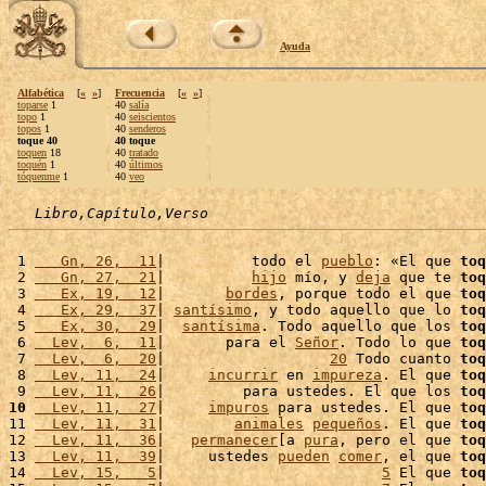
Ayuda
Alfabética
[
«
»
]
Frecuencia
[
«
»
]
toparse
1
40
salía
topo
1
40
seiscientos
topos
1
40
senderos
toque 40
40 toque
toquen
18
40
tratado
toquén
1
40
últimos
tóquenme
1
40
veo
Libro,Capítulo,Verso
 1 
   Gn, 26,  11
|          todo el 
pueblo
: «El que 
toq
 2 
   Gn, 27,  21
|          
hijo
 mío, y 
deja
 que te 
toq
 3 
   Ex, 19,  12
|       
bordes
, porque todo el que 
toq
 4 
   Ex, 29,  37
| 
santísimo
, y todo aquello que lo 
toq
 5 
   Ex, 30,  29
|  
santísima
. Todo aquello que los 
toq
 6 
  Lev,  6,  11
|       para el 
Señor
. Todo lo que 
toq
 7 
  Lev,  6,  20
|                   
20
 Todo cuanto 
toq
 8 
  Lev, 11,  24
|     
incurrir
 en 
impureza
. El que 
toq
 9 
  Lev, 11,  26
|         para ustedes. El que los 
toq
10
  Lev, 11,  27
|     
impuros
 para ustedes. El que 
toq
11 
  Lev, 11,  31
|        
animales
pequeños
. El que 
toq
12 
  Lev, 11,  36
|   
permanecer
[a 
pura
, pero el que 
toq
13 
  Lev, 11,  39
|     ustedes 
pueden
comer
, el que 
toq
14 
  Lev, 15,   5
|                         
5
 El que 
toq