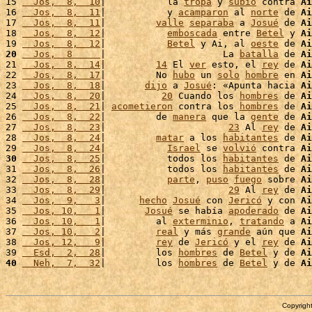
15 
  Jos,  8,  10
|           la 
tropa
 y 
subió
 contra 
Ai
16 
  Jos,  8,  11
|           y 
acamparon
 al 
norte
 de 
Ai
17 
  Jos,  8,  11
|         
valle
separaba
 a 
Josué
 de 
Ai
18 
  Jos,  8,  12
|           
emboscada
 entre 
Betel
 y 
Ai
19 
  Jos,  8,  12
|           
Betel
 y Ai, al 
oeste
 de 
Ai
20
  Jos,  8     
|                     La 
batalla
 de 
Ai
21 
  Jos,  8,  14
|         
14
 El 
ver
 esto, el 
rey
 de 
Ai
22 
  Jos,  8,  17
|         No 
hubo
 un 
solo
hombre
 en 
Ai
23 
  Jos,  8,  18
|       
dijo
 a 
Josué
: «Apunta hacia 
Ai
24 
  Jos,  8,  20
|          
20
 Cuando los 
hombres
 de 
Ai
25 
  Jos,  8,  21
| 
acometieron
 contra los 
hombres
 de 
Ai
26 
  Jos,  8,  22
|         de 
manera
 que la 
gente
 de 
Ai
27 
  Jos,  8,  23
|                      
23
 Al 
rey
 de 
Ai
28 
  Jos,  8,  24
|         
matar
 a los 
habitantes
 de 
Ai
29 
  Jos,  8,  24
|           
Israel
 se 
volvió
 contra 
Ai
30
  Jos,  8,  25
|           todos los 
habitantes
 de 
Ai
31 
  Jos,  8,  26
|           todos los 
habitantes
 de 
Ai
32 
  Jos,  8,  28
|           
parte
, 
puso
fuego
 sobre 
Ai
33 
  Jos,  8,  29
|                      
29
 Al 
rey
 de 
Ai
34 
  Jos,  9,   3
|      
hecho
Josué
 con 
Jericó
 y con 
Ai
35 
  Jos, 10,   1
|       
Josué
 se había 
apoderado
 de 
Ai
36 
  Jos, 10,   1
|         al 
exterminio
, 
tratando
 a 
Ai
37 
  Jos, 10,   2
|         
real
 y más 
grande
 aún que 
Ai
38 
  Jos, 12,   9
|         
rey
 de 
Jericó
 y el 
rey
 de 
Ai
39 
  Esd,  2,  28
|         los 
hombres
 de 
Betel
 y de 
Ai
40
  Neh,  7,  32
|         los 
hombres
 de 
Betel
 y de 
Ai
Copyright