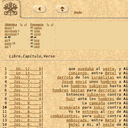
Ayuda
Alfabética
[
«
»
]
Frecuencia
[
«
»
]
ahorro
1
41
sueños
ahuyentada
1
41
viñas
ahuyentará
1
41
vivirá
ai 40
40 ai
aiá
8
40
bajar
aialón
10
40
caída
aiat
1
40
caleb
Libro,Capítulo,Verso
 1 
   Gn, 12,   8
|           que 
quedaba
 al 
oeste
, y 
Ai
 2 
   Gn, 13,   3
|           
comienzo
, entre 
Betel
 y 
Ai
 3 
  Jos,  7     
|      
derrota
 de los 
israelitas
 en 
Ai
 4 
  Jos,  7,   2
|        
Josué
envió
 unos 
hombres
 a 
Ai
 5 
  Jos,  7,   2
|        Los 
hombres
subieron
 hasta 
Ai
 6 
  Jos,  7,   3
|    
hombres
bastan
 para 
derrotar
 a 
Ai
 7 
  Jos,  7,   4
|          Entonces 
subieron
 contra 
Ai
 8 
  Jos,  7,   4
|          
huir
 ante los 
hombres
 de 
Ai
 9 
  Jos,  8     
|                 La 
campaña
 contra 
Ai
10
  Jos,  8,   1
|       
prepárate
 para 
subir
 contra 
Ai
11 
  Jos,  8,   1
|           Yo te 
entrego
 al 
rey
 de 
Ai
12 
  Jos,  8,   3
|   
combatientes
, para 
subir
 contra 
Ai
13 
  Jos,  8,   9
|          
emboscada
, entre 
Betel
 y 
Ai
14 
  Jos,  8,   9
|           
Betel
 y Ai, al 
oeste
 de 
Ai