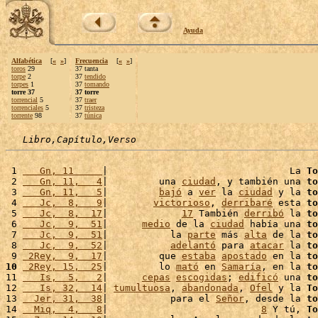
Ayuda
Alfabética
[
«
»
]
Frecuencia
[
«
»
]
toros
29
37 tanta
torpe
2
37
tendido
torpes
1
37
tomando
torre 37
37 torre
torrencial
5
37
traer
torrenciales
5
37
tristeza
torrente
98
37
túnica
Libro,Capítulo,Verso
 1 
   Gn, 11     
|                                La 
To
 2 
   Gn, 11,   4
|         una 
ciudad
, y también una 
to
 3 
   Gn, 11,   5
|         
bajó
 a 
ver
 la 
ciudad
 y la 
to
 4 
   Jc,  8,   9
|        
victorioso
, 
derribaré
 esta 
to
 5 
   Jc,  8,  17
|             
17
 También 
derribó
 la 
to
 6 
   Jc,  9,  51
|      
medio
 de la 
ciudad
 había una 
to
 7 
   Jc,  9,  51
|           la 
parte
 más 
alta
 de la 
to
 8 
   Jc,  9,  52
|           
adelantó
 para 
atacar
 la 
to
 9 
 2Rey,  9,  17
|         que 
estaba
apostado
 en la 
to
10
 2Rey, 15,  25
|         lo 
mató
 en 
Samaría
, en la 
to
11 
   Is,  5,   2
|      
cepas
escogidas
; 
edificó
 una 
to
12 
   Is, 32,  14
| 
tumultuosa
, 
abandonada
, 
Ofel
 y la 
To
13 
  Jer, 31,  38
|           para el 
Señor
, desde la 
to
14 
  Miq,  4,   8
|                           
8
 Y tú, 
To