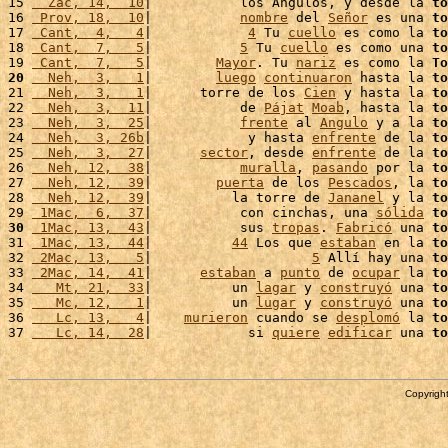
15 
  Zac, 14,  10
|           los Angulos, y desde la 
to
16 
 Prov, 18,  10
|           
nombre
 del 
Señor
 es una 
to
17 
 Cant,  4,   4
|            
4
 Tu 
cuello
 es como la 
to
18 
 Cant,  7,   5
|           
5
 Tu 
cuello
 es como una 
to
19 
 Cant,  7,   5
|        
Mayor
. Tu 
nariz
 es como la 
To
20
  Neh,  3,   1
|        
luego
continuaron
 hasta la 
to
21 
  Neh,  3,   1
|      torre de los 
Cien
 y hasta la 
to
22 
  Neh,  3,  11
|           de 
Pájat
Moab
, hasta la 
to
23 
  Neh,  3,  25
|           
frente
 al 
Angulo
 y a la 
to
24 
  Neh,  3, 26b
|            y hasta 
enfrente
 de la 
to
25 
  Neh,  3,  27
|      
sector
, desde 
enfrente
 de la 
to
26 
  Neh, 12,  38
|           
muralla
, 
pasando
 por la 
to
27 
  Neh, 12,  39
|        
puerta
 de los 
Pescados
, la 
to
28 
  Neh, 12,  39
|          la torre de 
Jananel
 y la 
to
29 
 1Mac,  6,  37
|           con cinchas, una 
sólida
to
30
 1Mac, 13,  43
|           sus 
tropas
. 
Fabricó
 una 
to
31 
 1Mac, 13,  44
|          
44
 Los que 
estaban
 en la 
to
32 
 2Mac, 13,   5
|                    
5
 Allí hay una 
to
33 
 2Mac, 14,  41
|      
estaban
 a 
punto
 de 
ocupar
 la 
to
34 
   Mt, 21,  33
|          un 
lagar
 y 
construyó
 una 
to
35 
   Mc, 12,   1
|          un 
lugar
 y 
construyó
 una 
to
36 
   Lc, 13,   4
|    
murieron
 cuando se 
desplomó
 la 
to
37 
   Lc, 14,  28
|            si 
quiere
edificar
 una 
to
Copyright