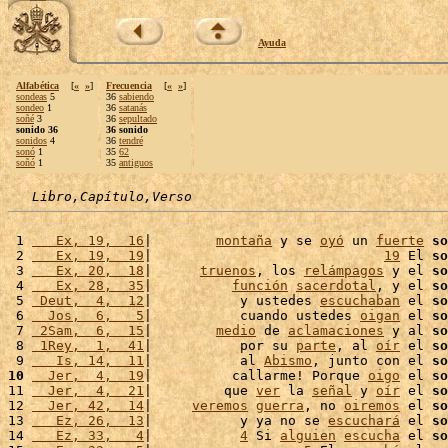
Ayuda
Alfabética
[
«
»
]
Frecuencia
[
«
»
]
sondeas
5
36
sabiendo
sondeo
1
36
satanás
soñé
3
36
sepultado
sonido 36
36 sonido
sonidos
4
36
tendré
sonó
1
35
62
soñó
1
35
antiguos
Libro,Capítulo,Verso
 1 
   Ex, 19,  16
|        
montaña
 y se 
oyó
 un 
fuerte
so
 2 
   Ex, 19,  19
|                             
19
 El 
so
 3 
   Ex, 20,  18
|      
truenos
, los 
relámpagos
 y el 
so
 4 
   Ex, 28,  35
|          
función
sacerdotal
, y el 
so
 5 
 Deut,  4,  12
|           y ustedes 
escuchaban
 el 
so
 6 
  Jos,  6,   5
|           cuando ustedes 
oigan
 el 
so
 7 
 2Sam,  6,  15
|        
medio
 de 
aclamaciones
 y al 
so
 8 
 1Rey,  1,  41
|           por su 
parte
, al 
oír
 el 
so
 9 
   Is, 14,  11
|           al 
Abismo
, junto con el 
so
10
  Jer,  4,  19
|          callarme! Porque 
oigo
 el 
so
11 
  Jer,  4,  21
|         que 
ver
 la 
señal
 y 
oír
 el 
so
12 
  Jer, 42,  14
|     
veremos
guerra
, no 
oiremos
 el 
so
13 
   Ez, 26,  13
|           y ya no se 
escuchará
 el 
so
14 
   Ez, 33,   4
|           
4
 Si 
alguien
escucha
 el 
so