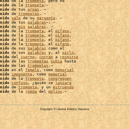
nido
 de la 
trompeta
, pero no

nido
 de la 
trompeta
;~

nido
 de tus 
arpas
. ~

nido
 de 
trompetas
. ~

nido
sale
 de su 
garganta
nido
 de tus 
palabras
–: ~

nido
 de 
mis
palabras
. ~

nido
 de la 
trompeta
, el 
pífano
,

nido
 de la 
trompeta
, el 
pífano
,

nido
 de la 
trompeta
, el 
pífano
,

nido
 de la 
trompeta
, el 
pífano
,

nido
 de sus 
palabras
 como el

nido
 de sus 
palabras
 y, al 
oírlo
,

nido
 del 
cuerno
, 
corran
 a 
reunirse
nido
 de las 
trompetas
subía
nido
 de las 
trompetas
.~

nido
 en el 
Templo
, como 
memorial
nido
imponente
, como 
memorial
nido
 de la 
trompeta
, 
congreguen
nido
confuso
, ¿quién se 
lanzará
nido
 de 
trompeta
, y un 
estruendo
nido
 de la 
rueda
 del 
molino
Copyright © Libreria Editrice Vaticana