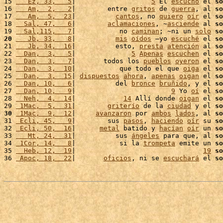
15 
   Ez, 33,   5
|                   
5
 El 
escuchó
 el 
so
16 
   Am,  2,   2
|        entre 
gritos
 de 
guerra
, al 
so
17 
   Am,  5,  23
|          
cantos
, no 
quiero
oír
 el 
so
18 
  Sal, 47,   6
|        
aclamaciones
, ~
asciende
 al 
so
19 
  Sal,115,   7
|           no 
caminan
; ~ni un 
solo
so
20
   Jb, 33,   8
|          
mis
oídos
 –yo 
escuché
 el 
so
21 
   Jb, 34,  16
|          esto, 
presta
atención
 al 
so
22 
  Dan,  3,   5
|              
5
Apenas
escuchen
 el 
so
23 
  Dan,  3,   7
|       todos los 
pueblos
oyeron
 el 
so
24 
  Dan,  3,  10
|           que todo el que 
oiga
 el 
so
25 
  Dan,  3,  15
| 
dispuestos
ahora
, 
apenas
oigan
 el 
so
26 
  Dan, 10,   6
|          del 
bronce
bruñido
, y el 
so
27 
  Dan, 10,   9
|                        
9
 Yo 
oí
 el 
so
28 
  Neh,  4,  14
|            
14
 Allí donde 
oigan
 el 
so
29 
 1Mac,  5,  31
|        
griterío
 de la 
ciudad
 y el 
so
30
 1Mac,  9,  12
|     
avanzaron
 por 
ambos
lados
, al 
so
31 
 Ecli, 45,   9
|        sus 
pasos
, 
haciendo
oír
 su 
so
32 
 Ecli, 50,  16
|      
metal
 batido y 
hacían
oír
 un 
so
33 
   Mt, 24,  31
|          sus 
ángeles
 para que, al 
so
34 
 1Cor, 14,   8
|           si la 
trompeta
 emite un 
so
35 
  Heb, 12,  19
|                                
19
so
36 
 Apoc, 18,  22
|       
oficios
, ni se 
escuchará
 el 
so