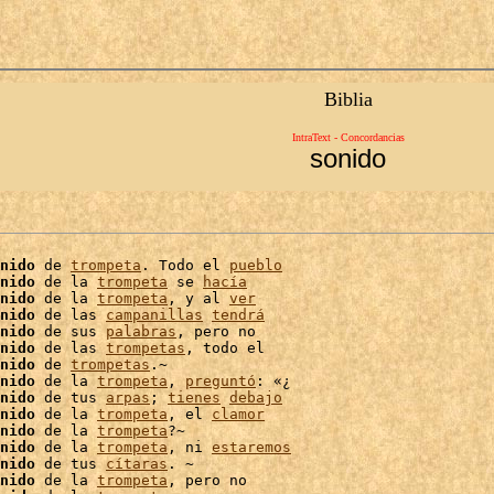
Biblia
IntraText - Concordancias
sonido
nido
 de 
trompeta
. Todo el 
pueblo
nido
 de la 
trompeta
 se 
hacía
nido
 de la 
trompeta
, y al 
ver
nido
 de las 
campanillas
tendrá
nido
 de sus 
palabras
, pero no

nido
 de las 
trompetas
, todo el

nido
 de 
trompetas
.~

nido
 de la 
trompeta
, 
preguntó
: «¿

nido
 de tus 
arpas
; 
tienes
debajo
nido
 de la 
trompeta
, el 
clamor
nido
 de la 
trompeta
?~

nido
 de la 
trompeta
, ni 
estaremos
nido
 de tus 
cítaras
. ~

nido
 de la 
trompeta
, pero no
