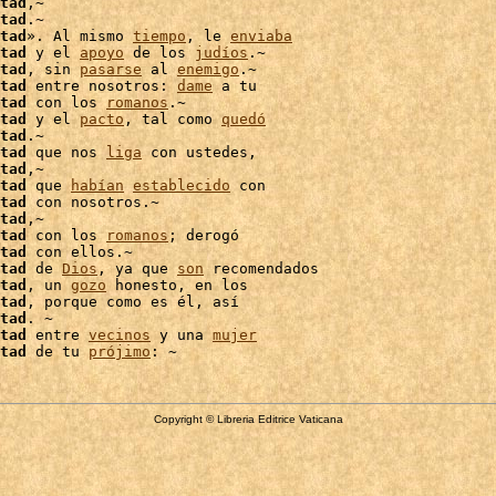
tad
,~

tad
.~

tad
». Al mismo 
tiempo
, le 
enviaba
tad
 y el 
apoyo
 de los 
judíos
.~

tad
, sin 
pasarse
 al 
enemigo
tad
 entre nosotros: 
dame
 a tu

tad
 con los 
romanos
.~

tad
 y el 
pacto
, tal como 
quedó
tad
.~

tad
 que nos 
liga
 con ustedes,

tad
,~

tad
 que 
habían
establecido
 con

tad
 con nosotros.~

tad
,~

tad
 con los 
romanos
tad
 con ellos.~

tad
 de 
Dios
, ya que 
son
 recomendados

tad
, un 
gozo
 honesto, en los

tad
, porque como es él, así

tad
. ~

tad
 entre 
vecinos
 y una 
mujer
tad
 de tu 
prójimo
Copyright © Libreria Editrice Vaticana