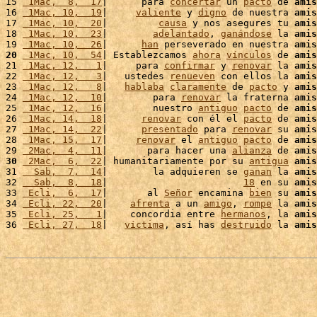
15 
 1Mac,  8,  17
|      para 
concertar
 un 
pacto
 de 
amis
16 
 1Mac, 10,  19
|     
valiente
 y 
digno
 de nuestra 
amis
17 
 1Mac, 10,  20
|         
causa
 y nos asegures tu 
amis
18 
 1Mac, 10,  23
|        
adelantado
, 
ganándose
 la 
amis
19 
 1Mac, 10,  26
|      
han
 perseverado en nuestra 
amis
20
 1Mac, 10,  54
| Establezcamos 
ahora
vínculos
 de 
amis
21 
 1Mac, 12,   1
|     para 
confirmar
 y 
renovar
 la 
amis
22 
 1Mac, 12,   3
|   ustedes 
renueven
 con ellos la 
amis
23 
 1Mac, 12,   8
|   
hablaba
claramente
 de 
pacto
 y 
amis
24 
 1Mac, 12,  10
|        para 
renovar
 la fraterna 
amis
25 
 1Mac, 12,  16
|        nuestro 
antiguo
pacto
 de 
amis
26 
 1Mac, 14,  18
|      
renovar
 con él el 
pacto
 de 
amis
27 
 1Mac, 14,  22
|      
presentado
 para 
renovar
 su 
amis
28 
 1Mac, 15,  17
|     
renovar
 el 
antiguo
pacto
 de 
amis
29 
 2Mac,  4,  11
|       para hacer una 
alianza
 de 
amis
30
 2Mac,  6,  22
| humanitariamente por su 
antigua
amis
31 
  Sab,  7,  14
|        la adquieren se 
ganan
 la 
amis
32 
  Sab,  8,  18
|                        
18
 en su 
amis
33 
 Ecli,  6,  17
|       al 
Señor
 encamina 
bien
 su 
amis
34 
 Ecli, 22,  20
|    
afrenta
 a un 
amigo
, 
rompe
 la 
amis
35 
 Ecli, 25,   1
|    concordia entre 
hermanos
, la 
amis
36 
 Ecli, 27,  18
|   
víctima
, así has 
destruido
 la 
amis