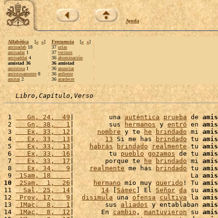
Ayuda
Alfabética
[
«
»
]
Frecuencia
[
«
»
]
aminadab
18
37
urías
amisadai
1
37
vecinos
amisaddai
4
36
abominación
amistad 36
36 amistad
amistosa
1
36
anunciar
amistosamente
8
36
ardiente
amitai
2
36
atardecer
Libro,Capítulo,Verso
 1 
   Gn, 24,  49
|         una 
auténtica
prueba
 de 
amis
 2 
   Gn, 38,   1
|         sus 
hermanos
 y 
entró
 en 
amis
 3 
   Ex, 33,  12
|      
nombre
 y te 
he
brindado
 mi 
amis
 4 
   Ex, 33,  13
|        
13
 Si me has 
brindado
 tu 
amis
 5 
   Ex, 33,  13
|    
habrás
brindado
realmente
 tu 
amis
 6 
   Ex, 33,  16
|         tu 
pueblo
gozamos
 de tu 
amis
 7 
   Ex, 33,  17
|        porque te 
he
brindado
 mi 
amis
 8 
   Ex, 34,   9
|    
realmente
 me has 
brindado
 tu 
amis
 9 
 1Sam, 18     
|                              La 
amis
10
 2Sam,  1,  26
|     
hermano
 mío muy 
querido
! Tu 
amis
11 
  Sal, 25,  14
|       
14
 [
Sámec
] El 
Señor
da
 su 
amis
12 
 Prov, 17,   9
|  
disimula
 una 
ofensa
cultiva
 la 
amis
13 
 1Mac,  8,   1
|        sus 
aliados
 y entablaban 
amis
14 
 1Mac,  8,  12
|       En 
cambio
, 
mantuvieron
 su 
amis