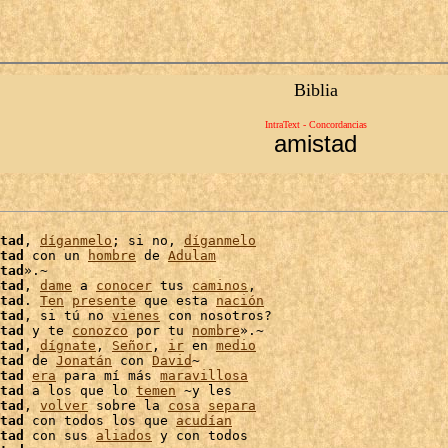
Biblia
IntraText - Concordancias
amistad
tad
, 
díganmelo
; si no, 
díganmelo
tad
 con un 
hombre
 de 
Adulam
tad
».~

tad
, 
dame
 a 
conocer
 tus 
caminos
,

tad
. 
Ten
presente
 que esta 
nación
tad
, si tú no 
vienes
 con nosotros?

tad
 y te 
conozco
 por tu 
nombre
».~

tad
, 
dígnate
, 
Señor
, 
ir
 en 
medio
tad
 de 
Jonatán
 con 
David
tad
era
 para mí más 
maravillosa
tad
 a los que lo 
temen
 ~y les

tad
, 
volver
 sobre la 
cosa
separa
tad
 con todos los que 
acudían
tad
 con sus 
aliados
 y con todos
