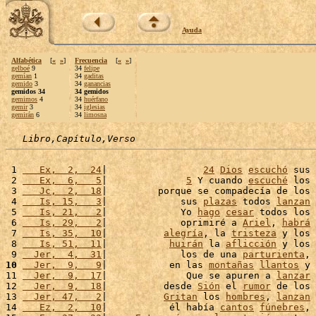
Ayuda
Alfabética
[
«
»
]
Frecuencia
[
«
»
]
gelboé
9
34
felipe
gemían
1
34
gaditas
gemido
3
34
ganancias
gemidos 34
34 gemidos
gemimos
4
34
huérfano
gemir
3
34
iglesias
gemirán
6
34
limosna
Libro,Capítulo,Verso
 1 
   Ex,  2,  24
|                 
24
Dios
escuchó
 sus 
 2 
   Ex,  6,   5
|              
5
 Y cuando 
escuché
 los 
 3 
   Jc,  2,  18
|         porque se compadecía de los 
 4 
   Is, 15,   3
|             sus 
plazas
 todos 
lanzan
 5 
   Is, 21,   2
|             Yo 
hago
cesar
 todos los 
 6 
   Is, 29,   2
|             oprimiré a 
Ariel
, 
habrá
 7 
   Is, 35,  10
|          
alegría
, la 
tristeza
 y los 
 8 
   Is, 51,  11
|           
huirán
 la 
aflicción
 y los 
 9 
  Jer,  4,  31
|             los de una 
parturienta
, 
10
  Jer,  9,   9
|           en las 
montañas
llantos
 y 
11 
  Jer,  9,  17
|              Que se apuren a 
lanzar
12 
  Jer,  9,  18
|          desde 
Sión
 el 
rumor
 de los 
13 
  Jer, 47,   2
|          
Gritan
 los 
hombres
, 
lanzan
14 
   Ez,  2,  10
|           él había 
cantos
fúnebres
, 