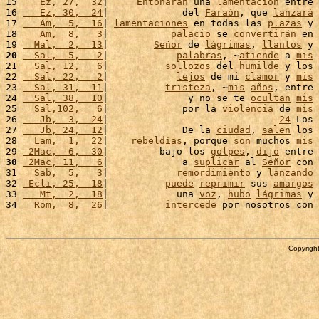
15 
   Ez, 27,  32
|     
Entonarán
 una 
lamentación
 entre 
16 
   Ez, 30,  24
|             del 
Faraón
, que 
lanzará
17 
   Am,  5,  16
| 
lamentaciones
 en todas las 
plazas
 y 
18 
   Am,  8,   3
|           
palacio
 se 
convertirán
 en 
19 
  Mal,  2,  13
|        
Señor
 de 
lágrimas
, 
llantos
 y 
20
  Sal,  5,   2
|            
palabras
, ~
atiende
 a 
mis
21 
  Sal, 12,   6
|          
sollozos
 del 
humilde
 y los 
22 
  Sal, 22,   2
|            
lejos
 de mi 
clamor
 y 
mis
23 
  Sal, 31,  11
|          
tristeza
, ~
mis
años
, entre 
24 
  Sal, 38,  10
|              y no se te 
ocultan
mis
25 
  Sal,102,   6
|             por la 
violencia
 de 
mis
26 
   Jb,  3,  24
|                              
24
 Los 
27 
   Jb, 24,  12
|             De la 
ciudad
, 
salen
 los 
28 
  Lam,  1,  22
|    
rebeldías
, porque 
son
 muchos 
mis
29 
 2Mac,  6,  30
|         bajo los 
golpes
, 
dijo
 entre 
30
 2Mac, 11,   6
|             a 
suplicar
 al 
Señor
 con 
31 
  Sab,  5,   3
|            
remordimiento
 y 
lanzando
32 
 Ecli, 25,  18
|          
puede
reprimir
 sus 
amargos
33 
   Mt,  2,  18
|            una 
voz
, 
hubo
lágrimas
 y 
34 
  Rom,  8,  26
|          
intercede
 por nosotros con 
Copyright