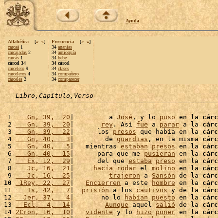
Ayuda
Alfabética
[
«
»
]
Frecuencia
[
«
»
]
carcaá
1
34
ananías
carcajadas
2
34
antioquía
carcás
1
34
bebe
cárcel 34
34 cárcel
carcelero
9
34
clases
carceleros
4
34
compañero
cárceles
2
34
comparecer
Libro,Capítulo,Verso
 1 
   Gn, 39,  20
|         a 
José
, y lo 
puso
 en la 
cárc
 2 
   Gn, 39,  20
|       
rey
. Así 
fue
 a 
parar
 a la 
cárc
 3 
   Gn, 39,  22
|      los 
presos
 que había en la 
cárc
 4 
   Gn, 40,   3
|        de 
guardias
, en la misma 
cárc
 5 
   Gn, 40,   5
|   mientras 
estaban
presos
 en la 
cárc
 6 
   Gn, 40,  15
|      para que me 
pusieran
 en la 
cárc
 7 
   Ex, 12,  29
|      del que 
estaba
preso
 en la 
cárc
 8 
   Jc, 16,  21
|     
hacía
rodar
 el 
molino
 en la 
cárc
 9 
   Jc, 16,  25
|         
trajeron
 a 
Sansón
 de la 
cárc
10
 1Rey, 22,  27
|   
Encierren
 a este 
hombre
 en la 
cárc
11 
   Is, 42,   7
|  
prisión
 a los 
cautivos
 y de la 
cárc
12 
  Jer, 37,   4
|       no lo 
habían
puesto
 en la 
cárc
13 
  Ecl,  4,  14
|        
Aunque
 aquel 
salió
 de la 
cárc
14 
2Cron, 16,  10
|   
vidente
 y lo 
hizo
poner
 en la 
cárc