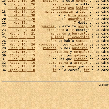
15 
2Cron, 18,  26
|   
Encierren
 a este 
hombre
 en la 
cárc
16 
  Esd,  7,  26
|        
expulsión
, la multa o la 
cárc
17 
   Mt, 11,   2
|       
Bautista
oyó
hablar
 en la 
cárc
18 
   Mt, 14,  10
|    
mandó
decapitar
 a 
Juan
 en la 
cárc
19 
   Mt, 18,  30
|         que lo 
hizo
poner
 en la 
cárc
20
   Mc,  6,  28
|          
28
 El 
guardia
fue
 a la 
cárc
21 
   Mc, 15,   7
|                   
7
 Había en la 
cárc
22 
   Lc, 12,  58
|  
guardia
, y este te 
ponga
 en la 
cárc
23 
   Lc, 22,  33
|     
dispuesto
 a 
ir
 contigo a la 
cárc
24 
 Hech,  5,  21
|       
mandaron
 a 
buscarlos
 a la 
cárc
25 
 Hech,  8,   3
|       
mujeres
, 
llevándolos
 a la 
cárc
26 
 Hech, 12,  17
|     
Señor
 lo había 
sacado
 de la 
cárc
27 
 Hech, 16,  26
| 
conmovieron
 los 
cimientos
 de la 
cárc
28 
 Hech, 16,  37
|   
romanos
, y nos 
pusieron
 en la 
cárc
29 
  Rom, 16,   7
|       
parientes
 y 
compañeros
 de 
cárc
30
 2Cor,  6,   5
|      
soportar
 los 
golpes
, en la 
cárc
31 
  Heb, 10,  34
|        de los que 
estaban
 en la 
cárc
32 
 Apoc,  2,  10
|      
demonio
va
 a 
arrojar
 en la 
cárc
33 
 Apoc, 13,  10
|        El que 
tenga
 que 
ir
 a la 
cárc
34 
 Apoc, 13,  10
|        
ir
 a la cárcel, 
irá
 a la 
cárc
Copyright