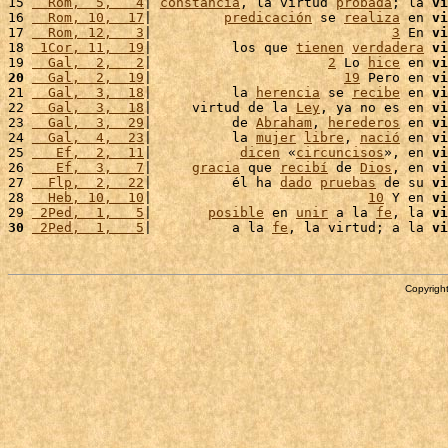
15 
  Rom,  5,   4
| 
constancia
, la virtud 
probada
; la 
vi
16 
  Rom, 10,  17
|         
predicación
 se 
realiza
 en 
vi
17 
  Rom, 12,   3
|                              
3
 En 
vi
18 
 1Cor, 11,  19
|          los que 
tienen
verdadera
vi
19 
  Gal,  2,   2
|                      
2
 Lo 
hice
 en 
vi
20
  Gal,  2,  19
|                        
19
 Pero en 
vi
21 
  Gal,  3,  18
|          la 
herencia
 se 
recibe
 en 
vi
22 
  Gal,  3,  18
|     virtud de la 
Ley
, ya no es en 
vi
23 
  Gal,  3,  29
|          de 
Abraham
, 
herederos
 en 
vi
24 
  Gal,  4,  23
|          la 
mujer
libre
, 
nació
 en 
vi
25 
   Ef,  2,  11
|           
dicen
 «
circuncisos
», en 
vi
26 
   Ef,  3,   7
|     
gracia
 que 
recibí
 de 
Dios
, en 
vi
27 
  Flp,  2,  22
|          él ha 
dado
pruebas
 de su 
vi
28 
  Heb, 10,  10
|                           
10
 Y en 
vi
29 
 2Ped,  1,   5
|       
posible
 en 
unir
 a la 
fe
, la 
vi
30
 2Ped,  1,   5
|          a la 
fe
, la virtud; a la 
vi
Copyright