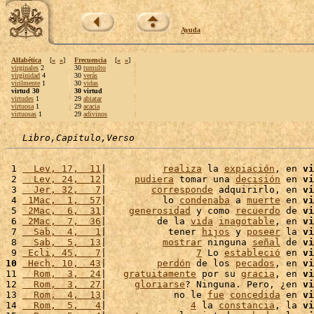
Ayuda
Alfabética
[
«
»
]
Frecuencia
[
«
»
]
virginales
2
30
tumulto
virginidad
4
30
verás
virilmente
1
30
vidas
virtud 30
30 virtud
virtudes
1
29
abiatar
virtuosa
1
29
acacia
virtuosas
1
29
adivinos
Libro,Capítulo,Verso
 1 
  Lev, 17,  11
|          
realiza
 la 
expiación
, en 
vi
 2 
  Lev, 24,  12
|     
pudiera
 tomar una 
decisión
 en 
vi
 3 
  Jer, 32,   7
|        
corresponde
 adquirirlo, en 
vi
 4 
 1Mac,  1,  57
|          lo 
condenaba
 a 
muerte
 en 
vi
 5 
 2Mac,  6,  31
|    
generosidad
 y como 
recuerdo
 de 
vi
 6 
 2Mac,  7,  36
|         de la 
vida
inagotable
, en 
vi
 7 
  Sab,  4,   1
|           tener 
hijos
 y 
poseer
 la 
vi
 8 
  Sab,  5,  13
|          
mostrar
 ninguna 
señal
 de 
vi
 9 
 Ecli, 45,   7
|                
7
 Lo 
estableció
 en 
vi
10
 Hech, 10,  43
|         
perdón
 de los 
pecados
, en 
vi
11 
  Rom,  3,  24
|   
gratuitamente
 por su 
gracia
, en 
vi
12 
  Rom,  3,  27
|     
gloriarse
? Ninguna. Pero, ¿en 
vi
13 
  Rom,  4,  13
|            no le 
fue
concedida
 en 
vi
14 
  Rom,  5,   4
|               
4
 la 
constancia
, la 
vi