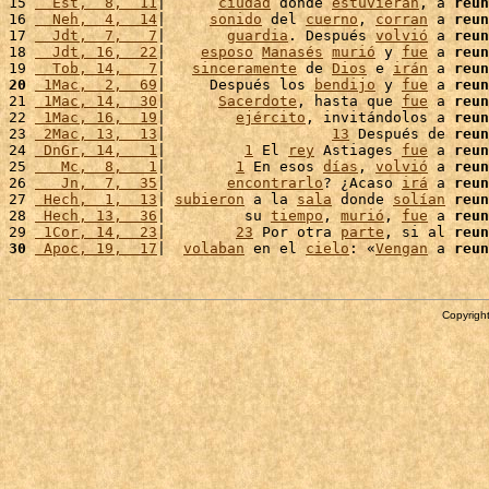
15 
  Est,  8,  11
|      
ciudad
 donde 
estuvieran
, a 
reun
16 
  Neh,  4,  14
|     
sonido
 del 
cuerno
, 
corran
 a 
reun
17 
  Jdt,  7,   7
|       
guardia
. Después 
volvió
 a 
reun
18 
  Jdt, 16,  22
|    
esposo
Manasés
murió
 y 
fue
 a 
reun
19 
  Tob, 14,   7
|   
sinceramente
 de 
Dios
 e 
irán
 a 
reun
20
 1Mac,  2,  69
|     Después los 
bendijo
 y 
fue
 a 
reun
21 
 1Mac, 14,  30
|      
Sacerdote
, hasta que 
fue
 a 
reun
22 
 1Mac, 16,  19
|        
ejército
, invitándolos a 
reun
23 
 2Mac, 13,  13
|                   
13
 Después de 
reun
24 
 DnGr, 14,   1
|         
1
 El 
rey
 Astiages 
fue
 a 
reun
25 
   Mc,  8,   1
|        
1
 En esos 
días
, 
volvió
 a 
reun
26 
   Jn,  7,  35
|       
encontrarlo
? ¿Acaso 
irá
 a 
reun
27 
 Hech,  1,  13
| 
subieron
 a la 
sala
 donde 
solían
reun
28 
 Hech, 13,  36
|         su 
tiempo
, 
murió
, 
fue
 a 
reun
29 
 1Cor, 14,  23
|        
23
 Por otra 
parte
, si al 
reun
30
 Apoc, 19,  17
|  
volaban
 en el 
cielo
: «
Vengan
 a 
reun
Copyright