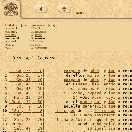
Ayuda
Alfabética
[
«
»
]
Frecuencia
[
«
»
]
reunirlos
1
30
realiza
reunirme
2
30
rechazado
reunirnos
1
30
reside
reunirse 30
30 reunirse
reunirte
8
30
salario
reúno
2
30
salúm
revela
15
30
senaquerib
Libro,Capítulo,Verso
 1 
   Gn, 25,   8
|        
cargado
 de 
años
, y 
fue
 a 
reun
 2 
   Gn, 25,  17
|         de ellos 
murió
, y 
fue
 a 
reun
 3 
   Gn, 35,  29
|        
cargado
 de 
años
, y 
fue
 a 
reun
 4 
   Gn, 46,  31
|         en 
Canaán
, 
han
venido
 a 
reun
 5 
   Gn, 47,  5b
|         tus 
hermanos
vinieron
 a 
reun
 6 
   Gn, 49,  33
|        el 
lecho
, 
expiró
 y 
fue
 a 
reun
 7 
  Num, 20,  24
|            
24
 «Que 
Aarón
vaya
 a 
reun
 8 
 Deut, 32,  50
|         en el 
monte
Hor
 y 
fue
 a 
reun
 9 
   Jc,  2,  10
|        aquella 
generación
fue
 a 
reun
10
 1Sam,  5,   8
|    
príncipes
 de los 
filisteos
 a 
reun
11 
 1Sam,  5,  11
|            
11
Luego
invitaron
 a 
reun
12 
 1Sam, 22,  20
|     
llamado
Abiatar
, que 
huyó
 a 
reun
13 
 2Rey,  9,  11
|          
11
 Cuando 
Jehú
salió
 a 
reun
14 
  Sal, 49,  19
|                  
20
igual
irá
 a 
reun