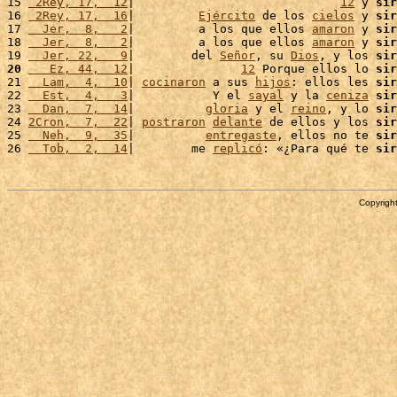
15 
 2Rey, 17,  12
|                             
12
 y 
sir
16 
 2Rey, 17,  16
|         
Ejército
 de los 
cielos
 y 
sir
17 
  Jer,  8,   2
|         a los que ellos 
amaron
 y 
sir
18 
  Jer,  8,   2
|         a los que ellos 
amaron
 y 
sir
19 
  Jer, 22,   9
|        del 
Señor
, su 
Dios
, y los 
sir
20
   Ez, 44,  12
|               
12
 Porque ellos lo 
sir
21 
  Lam,  4,  10
| 
cocinaron
 a sus 
hijos
: ellos les 
sir
22 
  Est,  4,   3
|           Y el 
sayal
 y la 
ceniza
sir
23 
  Dan,  7,  14
|          
gloria
 y el 
reino
, y lo 
sir
24 
2Cron,  7,  22
| 
postraron
delante
 de ellos y los 
sir
25 
  Neh,  9,  35
|          
entregaste
, ellos no te 
sir
26 
  Tob,  2,  14
|        me 
replicó
: «¿Para qué te 
sir
Copyright