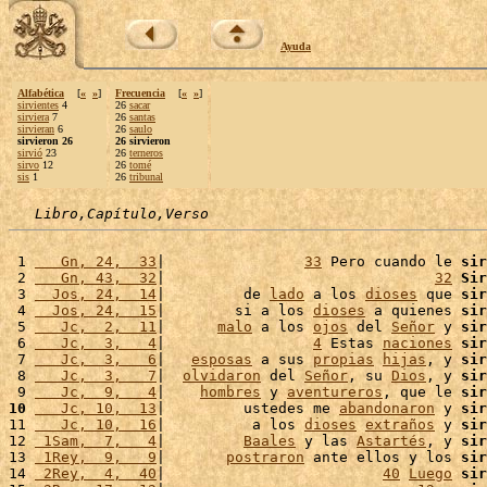
Ayuda
Alfabética
[
«
»
]
Frecuencia
[
«
»
]
sirvientes
4
26
sacar
sirviera
7
26
santas
sirvieran
6
26
saulo
sirvieron 26
26 sirvieron
sirvió
23
26
terneros
sirvo
12
26
tomé
sis
1
26
tribunal
Libro,Capítulo,Verso
 1 
   Gn, 24,  33
|                
33
 Pero cuando le 
sir
 2 
   Gn, 43,  32
|                               
32
Sir
 3 
  Jos, 24,  14
|         de 
lado
 a los 
dioses
 que 
sir
 4 
  Jos, 24,  15
|        si a los 
dioses
 a quienes 
sir
 5 
   Jc,  2,  11
|      
malo
 a los 
ojos
 del 
Señor
 y 
sir
 6 
   Jc,  3,   4
|                 
4
 Estas 
naciones
sir
 7 
   Jc,  3,   6
|   
esposas
 a sus 
propias
hijas
, y 
sir
 8 
   Jc,  3,   7
|  
olvidaron
 del 
Señor
, su 
Dios
, y 
sir
 9 
   Jc,  9,   4
|    
hombres
 y 
aventureros
, que le 
sir
10
   Jc, 10,  13
|         ustedes me 
abandonaron
 y 
sir
11 
   Jc, 10,  16
|          a los 
dioses
extraños
 y 
sir
12 
 1Sam,  7,   4
|         
Baales
 y las 
Astartés
, y 
sir
13 
 1Rey,  9,   9
|       
postraron
 ante ellos y los 
sir
14 
 2Rey,  4,  40
|                         
40
Luego
sir