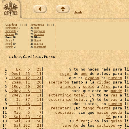
Ayuda
Alfabética
[
«
»
]
Frecuencia
[
«
»
]
librándome
1
26
jope
librándote
2
26
langostas
líbranos
10
26
levantará
librar 26
26 librar
librara
7
26
llamé
librará
30
26
malicia
librarán
2
26
mantendrá
Libro,Capítulo,Verso
 1 
   Ex,  5,  23
|           y tú no haces nada para 
li
 2 
 Deut, 25,  11
|       
mujer
 de 
uno
 de ellos, para 
li
 3 
 1Sam, 12,  21
|           que ni 
ayudan
 ni 
pueden
li
 4 
 2Sam, 11,  20
|  
acercaron
 tanto a la 
ciudad
 para 
li
 5 
 1Rey, 20,  26
|       
arameos
 y 
subió
 a 
Afec
 para 
li
 6 
 2Rey,  5,   7
|            para que este me 
mande
li
 7 
 2Rey, 19,  11
|  
exterminio
total
. ¿Y tú te 
vas
 a 
li
 8 
   Is, 37,  11
|  
exterminio
total
. ¿Y tú te 
vas
 a 
li
 9 
   Is, 46,   2
|           todos juntos, no 
pueden
li
10
   Is, 50,   2
|   
rescatar
? ¿No 
tengo
fuerza
 para 
li
11 
  Miq,  5,   7
|     
destroza
, sin que 
nadie
pueda
li
12 
  Sal, 33,  19
|                           
19
 para 
li
13 
  Sal, 78,  50
|           su 
furor
;~ no los 
quiso
li
14 
  Sal,102,  21
|        
lamento
 de los 
cautivos
 ~y 
li