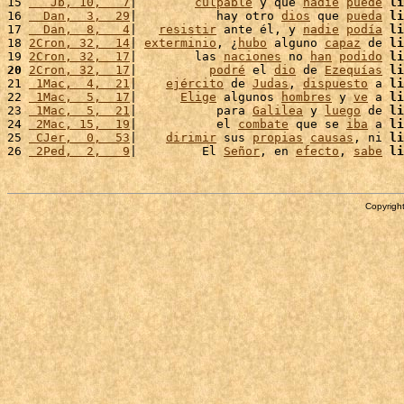
15 
   Jb, 10,   7
|        
culpable
 y que 
nadie
puede
li
16 
  Dan,  3,  29
|           hay otro 
dios
 que 
pueda
li
17 
  Dan,  8,   4
|   
resistir
 ante él, y 
nadie
podía
li
18 
2Cron, 32,  14
| 
exterminio
, ¿
hubo
 alguno 
capaz
 de 
li
19 
2Cron, 32,  17
|        las 
naciones
 no 
han
podido
li
20
2Cron, 32,  17
|          
podré
 el 
dio
 de 
Ezequías
li
21 
 1Mac,  4,  21
|    
ejército
 de 
Judas
, 
dispuesto
 a 
li
22 
 1Mac,  5,  17
|      
Elige
 algunos 
hombres
 y 
ve
 a 
li
23 
 1Mac,  5,  21
|           para 
Galilea
 y 
luego
 de 
li
24 
 2Mac, 15,  19
|           el 
combate
 que se 
iba
 a 
li
25 
 CJer,  0,  53
|    
dirimir
 sus 
propias
causas
, ni 
li
26 
 2Ped,  2,   9
|         El 
Señor
, en 
efecto
, 
sabe
li
Copyright