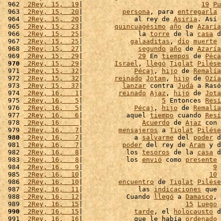
 962 
 2Rey, 15,  19
|                              
19
Pu
 963 
 2Rey, 15,  20
|          
persona
, para 
entregarla
 
 964 
 2Rey, 15,  20
|             al rey de 
Asiria
. Así 
 965 
 2Rey, 15,  23
|        
quincuagésimo
año
 de 
Azaría
 966 
 2Rey, 15,  25
|              la 
torre
 de la 
casa
 d
 967 
 2Rey, 15,  25
|            
galaaditas
, 
dio
muerte
 
 968 
 2Rey, 15,  27
|              
segundo
año
 de 
Azaría
 969 
 2Rey, 15,  29
|              
29
 En 
tiempos
 de 
Péca
 970
 2Rey, 15,  29
|        
Israel
, 
llegó
Tiglat
Pilése
 971 
 2Rey, 15,  32
|             
Pécaj
, 
hijo
 de 
Remalía
 972 
 2Rey, 15,  32
|        
reinado
Jotam
, 
hijo
 de 
Ozía
 973 
 2Rey, 15,  37
|          
lanzar
 contra 
Judá
 a Rasó
 974 
 2Rey, 16,   1
|         
reinado
Ajaz
, 
hijo
 de 
Jota
 975 
 2Rey, 16,   5
|                    
5
 Entonces 
Resí
 976 
 2Rey, 16,   5
|             
Pécaj
, 
hijo
 de 
Remalía
 977 
 2Rey, 16,   6
|           aquel 
tiempo
 cuando 
Resí
 978 
 2Rey, 16     
|               
Acuerdo
 de 
Ajaz
 con 
 979 
 2Rey, 16,   7
|         
mensajeros
 a 
Tiglat
Pilése
 980
 2Rey, 16,   7
|             a 
salvarme
 del 
poder
 d
 981 
 2Rey, 16,   7
|          
poder
 del rey de 
Aram
 y d
 982 
 2Rey, 16,   8
|           los 
tesoros
 de la 
casa
 d
 983 
 2Rey, 16,   8
|           los 
envió
 como 
presente
 
 984 
 2Rey, 16,   9
|                                 
9
 
 985 
 2Rey, 16,  10
|                                
10
 
 986 
 2Rey, 16,  10
|         
encuentro
 de 
Tiglat
Pilése
 987 
 2Rey, 16,  11
|              las 
indicaciones
 que 
 988 
 2Rey, 16,  12
|           Cuando 
llegó
 a 
Damasco
, 
 989 
 2Rey, 16,  15
|                          
15
Luego
 
 990
 2Rey, 16,  15
|             
tarde
, el 
holocausto
 d
 991 
 2Rey, 16,  16
|             que le había 
ordenado
 