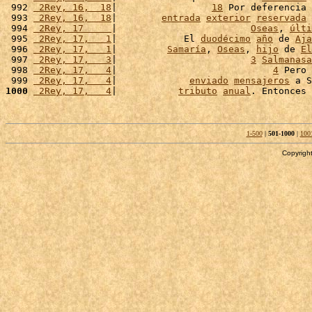
 992 
 2Rey, 16,  18
|                 
18
 Por deferencia 
 993 
 2Rey, 16,  18
|        
entrada
exterior
reservada
 
 994 
 2Rey, 17     
|                        
Oseas
, 
últi
 995 
 2Rey, 17,   1
|            El 
duodécimo
año
 de 
Aja
 996 
 2Rey, 17,   1
|         
Samaría
, 
Oseas
, 
hijo
 de 
El
 997 
 2Rey, 17,   3
|                        
3
Salmanasa
 998 
 2Rey, 17,   4
|                            
4
 Pero 
 999 
 2Rey, 17,   4
|             
enviado
mensajeros
 a S
1000
 2Rey, 17,   4
|           
tributo
anual
. Entonces 
1-500
|
501-1000
|
100
Copyright