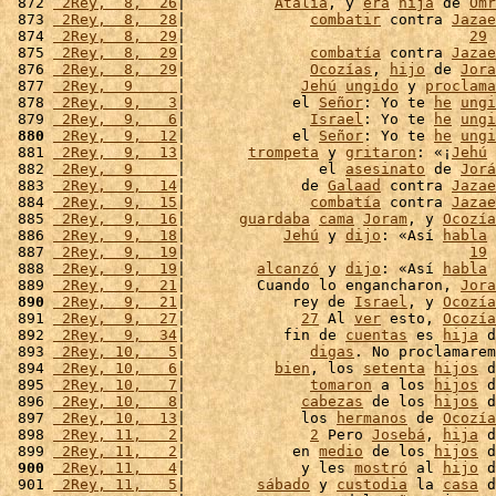
 872 
 2Rey,  8,  26
|          
Atalía
, y 
era
hija
 de 
Omr
 873 
 2Rey,  8,  28
|              
combatir
 contra 
Jazae
 874 
 2Rey,  8,  29
|                                
29
 
 875 
 2Rey,  8,  29
|              
combatía
 contra 
Jazae
 876 
 2Rey,  8,  29
|              
Ocozías
, 
hijo
 de 
Jora
 877 
 2Rey,  9     
|             
Jehú
ungido
 y 
proclama
 878 
 2Rey,  9,   3
|            el 
Señor
: Yo te 
he
ungi
 879 
 2Rey,  9,   6
|              
Israel
: Yo te 
he
ungi
 880
 2Rey,  9,  12
|            el 
Señor
: Yo te 
he
ungi
 881 
 2Rey,  9,  13
|       
trompeta
 y 
gritaron
: «¡
Jehú
 
 882 
 2Rey,  9     
|               el 
asesinato
 de 
Jorá
 883 
 2Rey,  9,  14
|             de 
Galaad
 contra 
Jazae
 884 
 2Rey,  9,  15
|              
combatía
 contra 
Jazae
 885 
 2Rey,  9,  16
|      
guardaba
cama
Joram
, y 
Ocozía
 886 
 2Rey,  9,  18
|           
Jehú
 y 
dijo
: «Así 
habla
 
 887 
 2Rey,  9,  19
|                                
19
 
 888 
 2Rey,  9,  19
|        
alcanzó
 y 
dijo
: «Así 
habla
 
 889 
 2Rey,  9,  21
|        Cuando lo engancharon, 
Jora
 890
 2Rey,  9,  21
|            rey de 
Israel
, y 
Ocozía
 891 
 2Rey,  9,  27
|             
27
 Al 
ver
 esto, 
Ocozía
 892 
 2Rey,  9,  34
|           fin de 
cuentas
 es 
hija
 d
 893 
 2Rey, 10,   5
|              
digas
. No proclamarem
 894 
 2Rey, 10,   6
|          
bien
, los 
setenta
hijos
 d
 895 
 2Rey, 10,   7
|              
tomaron
 a los 
hijos
 d
 896 
 2Rey, 10,   8
|             
cabezas
 de los 
hijos
 d
 897 
 2Rey, 10,  13
|             los 
hermanos
 de 
Ocozía
 898 
 2Rey, 11,   2
|              
2
 Pero 
Josebá
, 
hija
 d
 899 
 2Rey, 11,   2
|            en 
medio
 de los 
hijos
 d
 900
 2Rey, 11,   4
|             y les 
mostró
 al 
hijo
 d
 901 
 2Rey, 11,   5
|        
sábado
 y 
custodia
 la 
casa
 d