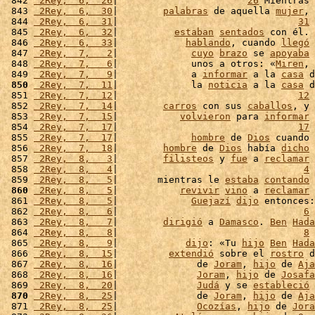
 842 
 2Rey,  6,  26
|                       
26
 Mientras 
 843 
 2Rey,  6,  30
|        
palabras
 de aquella 
mujer
, 
 844 
 2Rey,  6,  31
|                                
31
 
 845 
 2Rey,  6,  32
|          
estaban
sentados
 con él. 
 846 
 2Rey,  6,  33
|            
hablando
, cuando 
llegó
 
 847 
 2Rey,  7,   2
|             
cuyo
brazo
 se 
apoyaba
 
 848 
 2Rey,  7,   6
|             unos a otros: «
Miren
, 
 849 
 2Rey,  7,   9
|             a 
informar
 a la 
casa
 d
 850
 2Rey,  7,  11
|             la 
noticia
 a la 
casa
 d
 851 
 2Rey,  7,  12
|                                
12
 
 852 
 2Rey,  7,  14
|        
carros
 con sus 
caballos
, y 
 853 
 2Rey,  7,  15
|           
volvieron
 para 
informar
 
 854 
 2Rey,  7,  17
|                                
17
 
 855 
 2Rey,  7,  17
|             
hombre
 de 
Dios
 cuando 
 856 
 2Rey,  7,  18
|        
hombre
 de 
Dios
 había 
dicho
 
 857 
 2Rey,  8,   3
|        
filisteos
 y 
fue
 a 
reclamar
 
 858 
 2Rey,  8,   4
|                                 
4
 
 859 
 2Rey,  8,   5
|       mientras le 
estaba
contando
 
 860
 2Rey,  8,   5
|           
revivir
vino
 a 
reclamar
 
 861 
 2Rey,  8,   5
|             
Guejazí
dijo
 entonces:
 862 
 2Rey,  8,   6
|                                 
6
 
 863 
 2Rey,  8,   7
|        
dirigió
 a 
Damasco
. 
Ben
Hada
 864 
 2Rey,  8,   8
|                                 
8
 
 865 
 2Rey,  8,   9
|            
dijo
: «Tu 
hijo
Ben
Hada
 866 
 2Rey,  8,  15
|         
extendió
 sobre el 
rostro
 d
 867 
 2Rey,  8,  16
|              de 
Joram
, 
hijo
 de 
Aja
 868 
 2Rey,  8,  16
|              
Joram
, 
hijo
 de 
Josafa
 869 
 2Rey,  8,  20
|              
Judá
 y se 
estableció
 
 870
 2Rey,  8,  25
|              de 
Joram
, 
hijo
 de 
Aja
 871 
 2Rey,  8,  25
|              
Ocozías
, 
hijo
 de 
Jora