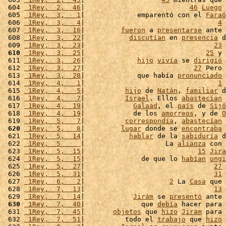
 604 
 1Rey,  2,  46
|                          
46
Luego
 
 605 
 1Rey,  3,   1
|             emparentó con el 
Faraó
 606 
 1Rey,  3,   4
|                                 
4
 
 607 
 1Rey,  3,  16
|         
fueron
 a 
presentarse
 ante 
 608 
 1Rey,  3,  22
|           
discutían
 en 
presencia
 d
 609 
 1Rey,  3,  23
|                                
23
 
 610
 1Rey,  3,  25
|                              
25
 y 
 611 
 1Rey,  3,  26
|             
hijo
vivía
 se 
dirigió
 
 612 
 1Rey,  3,  27
|                           
27
 Pero 
 613 
 1Rey,  3,  28
|             que había 
pronunciado
 
 614 
 1Rey,  4,   1
|                                 
1
 
 615 
 1Rey,  4,   5
|          
hijo
 de 
Natán
, 
familiar
 d
 616 
 1Rey,  4,   7
|          
Israel
. Ellos 
abastecían
 
 617 
 1Rey,  4,  19
|            
Galaad
, el 
país
 de 
Sijó
 618 
 1Rey,  4,  19
|            de los 
amorreos
, y de 
O
 619 
 1Rey,  5,   7
|          
correspondía
, 
abastecían
 
 620
 1Rey,  5,   8
|         
lugar
 donde se 
encontraba
 
 621 
 1Rey,  5,  14
|           
hablar
 de la 
sabiduría
 d
 622 
 1Rey,  5     
|                    La 
alianza
 con 
 623 
 1Rey,  5,  15
|                            
15
Jira
 624 
 1Rey,  5,  15
|              de que lo 
habían
ungi
 625 
 1Rey,  5,  27
|                                
27
 
 626 
 1Rey,  5,  31
|                                
31
 
 627 
 1Rey,  6,   2
|                     
2
 La 
Casa
 que 
 628 
 1Rey,  7,  13
|                                
13
 
 629 
 1Rey,  7,  14
|            
Jirám
 se 
presentó
 ante 
 630
 1Rey,  7,  40
|              que 
debía
 hacer para 
 631 
 1Rey,  7,  45
|       
objetos
 que 
hizo
Jiram
 para 
 632 
 1Rey,  7,  51
|          todo el 
trabajo
 que 
hizo
 