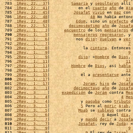
 783 
 1Rey, 22,  37
|         
Samaría
 y 
sepultaron
 allí 
 784 
 1Rey, 22,  41
|            en el 
cuarto
año
 de 
Aja
 785 
 1Rey, 22,  45
|          
Josafat
vivió
 en 
paz
 con 
 786 
 1Rey, 22,  48
|                 
48
 No había entonc
 787 
 1Rey, 22,  48
|           
Edom
, sino un 
prefecto
 d
 788 
 1Rey, 22,  52
|        
decimoséptimo
año
 de 
Josafa
 789 
 2Rey,  1,   3
|      
encuentro
 de los 
mensajeros
 d
 790
 2Rey,  1,   5
|          
mensajeros
regresaron
, y 
 791 
 2Rey,  1,   6
|           nos 
dijo
: 
Vuelvan
 a 
ver
 
 792 
 2Rey,  1,   7
|                                 
7
 
 793 
 2Rey,  1,   8
|              la 
cintura
. Entonces 
 794 
 2Rey,  1,   9
|                                 
9
 
 795 
 2Rey,  1,   9
|            
dijo
: «
Hombre
 de 
Dios
, 
 796 
 2Rey,  1,  11
|                                
11
 
 797 
 2Rey,  1,  11
|         
Hombre
 de 
Dios
, así 
habla
 
 798 
 2Rey,  1,  13
|                                
13
 
 799 
 2Rey,  1,  15
|             él a 
presentarse
 ante 
 800
 2Rey,  1,  17
|                                
17
 
 801 
 2Rey,  1,  17
|              
Joram
, 
hijo
 de 
Josafa
 802 
 2Rey,  3,   1
|          
decimoctavo
año
 de 
Josafa
 803 
 2Rey,  3     
|     
expedición
 de 
Jorám
 contra 
Mes
 804 
 2Rey,  3,   4
|                              
4
Mes
 805 
 2Rey,  3,   4
|             y 
pagaba
 como 
tributo
 
 806 
 2Rey,  3,   5
|             
5
 Pero al 
morir
Ajab
, 
 807 
 2Rey,  3,   5
|            
Moab
 se 
sublevó
 contra 
 808 
 2Rey,  3,   6
|                      
6
 Aquel 
día
, 
 809 
 2Rey,  3,   7
|             y 
mandó
decir
 a 
Josafa
 810
 2Rey,  3,   7
|            
Josafat
, rey de 
Judá
: «
 811 
 2Rey,  3,   9
|                                 
9
 
 812 
 2Rey,  3,   9
|               
9
 El rey de 
Israel
, 