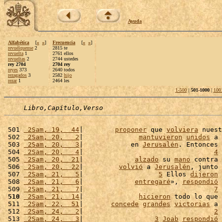
Ayuda
Alfabética
[
«
»
]
Frecuencia
[
«
»
]
revuélquense
2
2815 te
revuelta
1
2761 ellos
revueltas
2
2744 ustedes
rey 2704
2704 rey
reyes
373
2640 todos
rezagados
3
2582
hijo
rezar
1
2464 les
1-500
|
501-1000
|
100
Libro,Capítulo,Verso
 501 
 2Sam, 19,  44
|        
proponer
 que 
volviera
 nuest
 502 
 2Sam, 20,   2
|              
mantuvieron
unidos
 a 
 503 
 2Sam, 20,   3
|            en 
Jerusalén
. Entonces 
 504 
 2Sam, 20,   4
|                                 
4
 
 505 
 2Sam, 20,  21
|             
alzado
 su 
mano
 contra 
 506 
 2Sam, 20,  22
|         
volvió
 a 
Jerusalén
, junto 
 507 
 2Sam, 21,   5
|                   
5
 Ellos 
dijeron
 
 508 
 2Sam, 21,   6
|             
entregaré
», 
respondió
 
 509 
 2Sam, 21,   7
|                                 
7
 
 510
 2Sam, 21,  14
|              
hicieron
 todo lo que 
 511 
 2Sam, 22,  51
|       
concede
grandes
victorias
 a 
 512 
 2Sam, 24,   2
|                                 
2
 
 513 
 2Sam, 24,   3
|                  
3
Joab
respondió
 