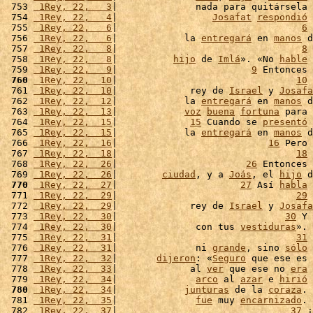
 753 
 1Rey, 22,   3
|              nada para quitársela 
 754 
 1Rey, 22,   4
|                 
Josafat
respondió
 
 755 
 1Rey, 22,   6
|                                 
6
 
 756 
 1Rey, 22,   6
|            la 
entregará
 en 
manos
 d
 757 
 1Rey, 22,   8
|                                 
8
 
 758 
 1Rey, 22,   8
|          
hijo
 de 
Imlá
». «No 
hable
 
 759 
 1Rey, 22,   9
|                        
9
 Entonces 
 760
 1Rey, 22,  10
|                                
10
 
 761 
 1Rey, 22,  10
|             rey de 
Israel
 y 
Josafa
 762 
 1Rey, 22,  12
|            la 
entregará
 en 
manos
 d
 763 
 1Rey, 22,  13
|            
voz
buena
fortuna
 para 
 764 
 1Rey, 22,  15
|             
15
 Cuando se 
presentó
 
 765 
 1Rey, 22,  15
|            la 
entregará
 en 
manos
 d
 766 
 1Rey, 22,  16
|                           
16
 Pero 
 767 
 1Rey, 22,  18
|                                
18
 
 768 
 1Rey, 22,  26
|                       
26
 Entonces 
 769 
 1Rey, 22,  26
|        
ciudad
, y a 
Joás
, el 
hijo
 d
 770
 1Rey, 22,  27
|                      
27
 Así 
habla
 
 771 
 1Rey, 22,  29
|                                
29
 
 772 
 1Rey, 22,  29
|             rey de 
Israel
 y 
Josafa
 773 
 1Rey, 22,  30
|                              
30
 Y 
 774 
 1Rey, 22,  30
|              con tus 
vestiduras
». 
 775 
 1Rey, 22,  31
|                                
31
 
 776 
 1Rey, 22,  31
|              ni 
grande
, sino 
sólo
 
 777 
 1Rey, 22,  32
|       
dijeron
: «
Seguro
 que ese es 
 778 
 1Rey, 22,  33
|             al 
ver
 que ese no 
era
 
 779 
 1Rey, 22,  34
|              
arco
 al 
azar
 e 
hirió
 
 780
 1Rey, 22,  34
|            
junturas
 de la 
coraza
. 
 781 
 1Rey, 22,  35
|              
fue
 muy 
encarnizado
. 
 782 
 1Rey, 22,  37
|                               
37
 ¡