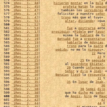
 574 
 1Rey,  1,  44
|       
hicieron
montar
 en la 
mula
 d
 575 
 1Rey,  1,  45
|            
profeta
Natán
 lo 
ungier
 576 
 1Rey,  1,  47
|           también los 
servidores
 d
 577 
 1Rey,  1,  47
|         felicitar a nuestro 
señor
 
 578 
 1Rey,  1,  47
|           
trono
 más que el tuyo». 
 579 
 1Rey,  1,  51
|             
altar
, 
diciendo
: «Que 
 580
 1Rey,  1,  52
|                                
52
 
 581 
 1Rey,  1,  53
|              
fue
 a 
postrarse
 ante 
 582 
 1Rey,  2,  17
|      
prosiguió
: «
Pídele
 por 
favor
 
 583 
 1Rey,  2,  18
|            misma le 
hablaré
 de ti 
 584 
 1Rey,  2,  19
|         
Betsabé
fue
 a 
presentarse
 
 585 
 1Rey,  2,  19
|              
hablarle
 de 
Adonías
. 
 586 
 1Rey,  2,  19
|              
trono
 para la 
madre
 d
 587 
 1Rey,  2,  20
|        
pedido
; no me lo 
niegues
». 
 588 
 1Rey,  2,  22
|                           
22
 Pero 
 589 
 1Rey,  2,  23
|                              
23
 Y 
 590
 1Rey,  2,  25
|                     
25
 En 
seguida
 
 591 
 1Rey,  2,  26
|             al 
sacerdote
Ebiatar
, 
 592 
 1Rey,  2,  29
|              
29
 Cuando 
informaron
 
 593 
 1Rey,  2,  30
|             
Señor
 y 
dijo
 a 
Joab
: «
 594 
 1Rey,  2,  30
|        
Benaías
llevó
 la 
respuesta
 
 595 
 1Rey,  2,  31
|                              
31
 Y 
 596 
 1Rey,  2,  35
|              
35
 En 
lugar
 de 
Joab
, 
 597 
 1Rey,  2,  36
|                                
36
 
 598 
 1Rey,  2,  38
|                     
38
Semei
dijo
 
 599 
 1Rey,  2,  38
|             que ha 
dicho
 mi 
señor
 
 600
 1Rey,  2,  39
|             de 
Aquís
, 
hijo
 de 
Maac
 601 
 1Rey,  2,  42
|                                
42
 
 602 
 1Rey,  2,  44
|                              
44
 Y 
 603 
 1Rey,  2,  45
|                   
45
 mientras que 