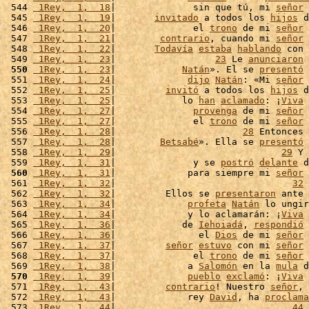
 544 
 1Rey,  1,  18
|              sin que tú, mi 
señor
 
 545 
 1Rey,  1,  19
|       
invitado
 a todos los 
hijos
 d
 546 
 1Rey,  1,  20
|              el 
trono
 de mi 
señor
 
 547 
 1Rey,  1,  21
|        
contrario
, cuando mi 
señor
 
 548 
 1Rey,  1,  22
|       
Todavía
estaba
hablando
 con 
 549 
 1Rey,  1,  23
|                  
23
 Le 
anunciaron
 
 550
 1Rey,  1,  23
|            
Natán
». El se 
presentó
 
 551 
 1Rey,  1,  24
|             
dijo
Natán
: «Mi 
señor
 
 552 
 1Rey,  1,  25
|         
invitó
 a todos los 
hijos
 d
 553 
 1Rey,  1,  25
|            lo 
han
aclamado
: ¡
Viva
 
 554 
 1Rey,  1,  27
|              
provenga
 de mi 
señor
 
 555 
 1Rey,  1,  27
|              el 
trono
 de mi 
señor
 
 556 
 1Rey,  1,  28
|                       
28
 Entonces 
 557 
 1Rey,  1,  28
|        
Betsabé
». Ella se 
presentó
 
 558 
 1Rey,  1,  29
|                              
29
 Y 
 559 
 1Rey,  1,  31
|              y se 
postró
delante
 d
 560
 1Rey,  1,  31
|             para siempre mi 
señor
 
 561 
 1Rey,  1,  32
|                                
32
 
 562 
 1Rey,  1,  32
|         Ellos se 
presentaron
 ante 
 563 
 1Rey,  1,  34
|             
profeta
Natán
 lo ungir
 564 
 1Rey,  1,  34
|             y lo aclamarán: ¡
Viva
 
 565 
 1Rey,  1,  36
|            de 
Iehoiadá
, 
respondió
 
 566 
 1Rey,  1,  36
|               el 
Dios
 de mi 
señor
 
 567 
 1Rey,  1,  37
|         
señor
estuvo
 con mi 
señor
 
 568 
 1Rey,  1,  37
|              el 
trono
 de mi 
señor
 
 569 
 1Rey,  1,  38
|             a 
Salomón
 en la 
mula
 d
 570
 1Rey,  1,  39
|             
pueblo
exclamó
: ¡
Viva
 
 571 
 1Rey,  1,  43
|         
contrario
! Nuestro 
señor
, 
 572 
 1Rey,  1,  43
|             rey 
David
, ha 
proclama
 573 
 1Rey,  1,  44
|                                
44
 