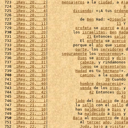
 723 
 1Rey, 20,   2
|      
mensajeros
 a la 
ciudad
, a 
Aja
 724 
 1Rey, 20,   4
|                                 
4
 
 725 
 1Rey, 20,   4
|           
diciendo
: «¡A tus 
órdene
 726 
 1Rey, 20,   7
|                                 
7
 
 727 
 1Rey, 20,   9
|              de 
Ben
 Had: «
Díganle
 
 728 
 1Rey, 20,  11
|                              
11
 Y 
 729 
 1Rey, 20,  13
|            
profeta
 se 
acercó
 a 
Aja
 730
 1Rey, 20,  20
|           los 
israelitas
. 
Ben
Hada
 731 
 1Rey, 20,  21
|                 
21
 Entonces 
salió
 
 732 
 1Rey, 20,  22
|              El 
profeta
 se 
acercó
 
 733 
 1Rey, 20,  22
|           porque el 
año
 que 
viene
 
 734 
 1Rey, 20,  23
|            
parte
, los 
servidores
 d
 735 
 1Rey, 20,  25
|      
seguramente
 los 
venceremos
». 
 736 
 1Rey, 20,  28
|             
Dios
 se 
acercó
 y 
dijo
 
 737 
 1Rey, 20,  31
|              
cabeza
, y rindámonos 
 738 
 1Rey, 20,  32
|              
luego
 se 
presentaron
 
 739 
 1Rey, 20,  33
|            
Hadad
 es tu 
hermano
!». 
 740
 1Rey, 20,  38
|              
camino
, a la 
espera
 d
 741 
 1Rey, 20,  39
|                         
39
 Cuando 
 742 
 1Rey, 20,  40
|              
hombre
desapareció
». 
 743 
 1Rey, 20,  41
|              
venda
 de los 
ojos
, y 
 744 
 1Rey, 20,  42
|                  
42
 Entonces 
dijo
 
 745 
 1Rey, 20,  43
|                                
43
 
 746 
 1Rey, 21,   1
|            
lado
 del 
palacio
 de 
Aja
 747 
 1Rey, 21,   8
|            la 
selló
 con el 
sello
 d
 748 
 1Rey, 21,  10
|            has 
maldecido
 a 
Dios
 y 
 749 
 1Rey, 21,  13
|             ha 
maldecido
 a 
Dios
 y 
 750
 1Rey, 21,  18
|           
Baja
 al 
encuentro
 de 
Aja
 751 
 1Rey, 22,   2
|              Al 
tercer
año
, 
Josafa
 752 
 1Rey, 22,   2
|              
Judá
, 
bajó
 a 
visitar
 