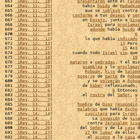
 663 
 1Rey, 11,  18
|          
presentaron
 ante el 
Faraó
 664 
 1Rey, 11,  23
|            había 
huido
 de 
Hadadéze
 665 
 1Rey, 11,  27
|             que se 
sublevó
 contra 
 666 
 1Rey, 11,  37
|        
conforme
 a tus 
deseos
 y 
ser
 667 
 1Rey, 11,  40
|            en 
Egipto
, junto a 
Sisa
 668 
 1Rey, 12,   1
|              
Israel
 para 
proclamar
 669 
 1Rey, 12,   2
|               
adonde
 había 
huido
 d
 670
 1Rey, 12,   6
|                                 
6
 
 671 
 1Rey, 12,  12
|             lo que había 
indicado
 
 672 
 1Rey, 12,  13
|                           
13
 Pero 
 673 
 1Rey, 12,  15
|                            
15
 Así 
 674 
 1Rey, 12,  16
|        cuando todo 
Israel
vio
 que 
 675 
 1Rey, 12,  18
|                                
18
 
 676 
 1Rey, 12,  18
|       
mataron
 a 
pedradas
. Y el mis
 677 
 1Rey, 12,  20
|            
asamblea
 y lo 
proclamar
 678 
 1Rey, 12,  23
|             
Roboam
, 
hijo
 de 
Salomó
 679 
 1Rey, 12,  27
|          
ponerse
 de 
parte
 de 
Roboa
 680
 1Rey, 12,  27
|              y se 
volverán
 a 
Roboa
 681 
 1Rey, 12,  28
|            de 
haber
 reflexionado, 
 682 
 1Rey, 13,   6
|                        
6
 Entonces 
 683 
 1Rey, 13,   6
|            el 
rostro
 del 
Señor
, y 
 684 
 1Rey, 13,   7
|                                 
7
 
 685 
 1Rey, 13,   8
|          
hombre
 de 
Dios
respondió
 
 686 
 1Rey, 13,  11
|          
palabras
 que había 
dicho
 
 687 
 1Rey, 14,  14
|             
suscitará
 para 
Israel
 
 688 
 1Rey, 14     
|                La 
invasión
 de 
Sisa
 689 
 1Rey, 14,  25
|              contra 
Jerusalén
Sisa
 690
 1Rey, 14,  26
|           del 
Señor
 y de la 
casa
 d
 691 
 1Rey, 14,  27
|             
27
 En 
lugar
 de ellos, 
 692 
 1Rey, 14,  27
|              el 
acceso
 a la 
casa
 d