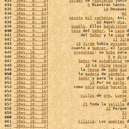
 633 
 1Rey,  8,   2
|         
Israel
 se 
reunieron
 junto 
 634 
 1Rey,  8,   5
|                 
5
 Mientras tanto, 
 635 
 1Rey,  8,  14
|                        
14
 Después 
 636 
 1Rey,  8,  62
|                                
62
 
 637 
 1Rey,  8,  63
|         
veinte
mil
carneros
. Así, 
 638 
 1Rey,  8,  64
|                     
64
 Aquel 
día
, 
 639 
 1Rey,  8,  66
|          
pueblo
. Ellos 
bendijeron
 
 640
 1Rey,  9,   1
|          
Casa
 del 
Señor
, la 
casa
 d
 641 
 1Rey,  9,  10
|              del 
Señor
 y la 
casa
 d
 642 
 1Rey,  9,  11
|                            
11
Jirá
 643 
 1Rey,  9,  14
|            
14
Jirám
 había 
enviado
 
 644 
 1Rey,  9,  16
|          cuanto a 
Guézer
, el 
Faraó
 645 
 1Rey, 10,   3
|           
preguntas
: no 
hubo
 para 
 646 
 1Rey, 10,   6
|                          
6
 y 
dijo
 
 647 
 1Rey, 10,   9
|             
Señor
 te 
estableció
 co
 648 
 1Rey, 10,  10
|                
10
 La 
reina
regaló
 
 649 
 1Rey, 10,  10
|              la 
reina
 de 
Sabá
dio
 
 650
 1Rey, 10,  12
|             la 
madera
 de 
sándalo
, 
 651 
 1Rey, 10,  12
|             
Señor
 y para la 
casa
 d
 652 
 1Rey, 10,  13
|                  
13
 Por su 
parte
, 
 653 
 1Rey, 10,  13
|           como 
sólo
podía
hacerlo
 
 654 
 1Rey, 10,  16
|                                
16
 
 655 
 1Rey, 10,  17
|              
siclos
 de 
oro
, 
Luego
 
 656 
 1Rey, 10,  18
|                                
18
 
 657 
 1Rey, 10,  21
|               
21
 Toda la 
vajilla
 d
 658 
 1Rey, 10,  22
|                         
22
 Porque 
 659 
 1Rey, 10,  23
|                                
23
 
 660
 1Rey, 10,  27
|                                
27
 
 661 
 1Rey, 10,  28
|             
Cilicia
. Los 
agentes
 d
 662 
 1Rey, 11,   1
|                                 
1
 