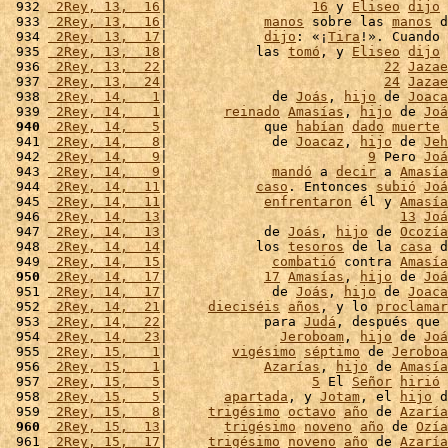
 932 
 2Rey, 13,  16
|                  
16
 y 
Eliseo
dijo
 
 933 
 2Rey, 13,  16
|            
manos
 sobre las 
manos
 d
 934 
 2Rey, 13,  17
|            
dijo
: «¡
Tira
!». Cuando 
 935 
 2Rey, 13,  18
|           las 
tomó
, y 
Eliseo
dijo
 
 936 
 2Rey, 13,  22
|                           
22
Jazae
 937 
 2Rey, 13,  24
|                           
24
Jazae
 938 
 2Rey, 14,   1
|             de 
Joás
, 
hijo
 de 
Joaca
 939 
 2Rey, 14,   1
|       
reinado
Amasías
, 
hijo
 de 
Joá
 940
 2Rey, 14,   5
|            que 
habían
dado
muerte
 
 941 
 2Rey, 14,   8
|             de 
Joacaz
, 
hijo
 de 
Jeh
 942 
 2Rey, 14,   9
|                         
9
 Pero 
Joá
 943 
 2Rey, 14,   9
|             
mandó
 a 
decir
 a 
Amasía
 944 
 2Rey, 14,  11
|           
caso
. Entonces 
subió
Joá
 945 
 2Rey, 14,  11
|            
enfrentaron
 él y 
Amasía
 946 
 2Rey, 14,  13
|                             
13
Joá
 947 
 2Rey, 14,  13
|            de 
Joás
, 
hijo
 de 
Ocozía
 948 
 2Rey, 14,  14
|           los 
tesoros
 de la 
casa
 d
 949 
 2Rey, 14,  15
|             
combatió
 contra 
Amasía
 950
 2Rey, 14,  17
|            
17
Amasías
, 
hijo
 de 
Joá
 951 
 2Rey, 14,  17
|             de 
Joás
, 
hijo
 de 
Joaca
 952 
 2Rey, 14,  21
|     
dieciséis
años
, y lo 
proclamar
 953 
 2Rey, 14,  22
|            para 
Judá
, después que 
 954 
 2Rey, 14,  23
|              
Jeroboam
, 
hijo
 de 
Joá
 955 
 2Rey, 15,   1
|        
vigésimo
séptimo
 de 
Jeroboa
 956 
 2Rey, 15,   1
|            
Azarías
, 
hijo
 de 
Amasía
 957 
 2Rey, 15,   5
|                  
5
 El 
Señor
hirió
 
 958 
 2Rey, 15,   5
|       
apartada
, y 
Jotam
, el 
hijo
 d
 959 
 2Rey, 15,   8
|     
trigésimo
octavo
año
 de 
Azaría
 960
 2Rey, 15,  13
|       
trigésimo
noveno
año
 de 
Ozía
 961 
 2Rey, 15,  17
|     
trigésimo
noveno
año
 de 
Azaría