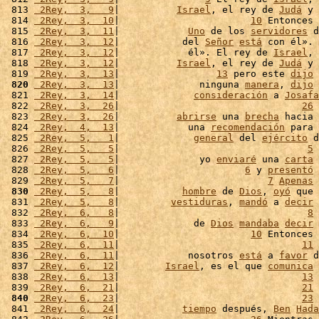
 813 
 2Rey,  3,   9
|          
Israel
, el rey de 
Judá
 y 
 814 
 2Rey,  3,  10
|                       
10
 Entonces 
 815 
 2Rey,  3,  11
|            
Uno
 de los 
servidores
 d
 816 
 2Rey,  3,  12
|           del 
Señor
está
 con él». 
 817 
 2Rey,  3,  12
|            él». El rey de 
Israel
, 
 818 
 2Rey,  3,  12
|          
Israel
, el rey de 
Judá
 y 
 819 
 2Rey,  3,  13
|                 
13
 pero este 
dijo
 
 820
 2Rey,  3,  13
|              ninguna 
manera
, 
dijo
 
 821 
 2Rey,  3,  14
|             
consideración
 a 
Josafa
 822 
 2Rey,  3,  26
|                                
26
 
 823 
 2Rey,  3,  26
|          
abrirse
 una 
brecha
 hacia 
 824 
 2Rey,  4,  13
|            una 
recomendación
 para 
 825 
 2Rey,  5,   1
|             
general
 del 
ejército
 d
 826 
 2Rey,  5,   5
|                                 
5
 
 827 
 2Rey,  5,   5
|              yo 
enviaré
 una 
carta
 
 828 
 2Rey,  5,   6
|                      
6
 y 
presentó
 
 829 
 2Rey,  5,   7
|                          
7
Apenas
 
 830
 2Rey,  5,   8
|           
hombre
 de 
Dios
, 
oyó
 que 
 831 
 2Rey,  5,   8
|         
vestiduras
, 
mandó
 a 
decir
 
 832 
 2Rey,  6,   8
|                                 
8
 
 833 
 2Rey,  6,   9
|             de 
Dios
mandaba
decir
 
 834 
 2Rey,  6,  10
|                       
10
 Entonces 
 835 
 2Rey,  6,  11
|                                
11
 
 836 
 2Rey,  6,  11
|            nosotros 
está
 a 
favor
 d
 837 
 2Rey,  6,  12
|        
Israel
, es el que 
comunica
 
 838 
 2Rey,  6,  13
|                                
13
 
 839 
 2Rey,  6,  21
|                                
21
 
 840
 2Rey,  6,  23
|                                
23
 
 841 
 2Rey,  6,  24
|           
tiempo
 después, 
Ben
Hada