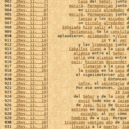
 902 
 2Rey, 11,   7
|             
Casa
 del 
Señor
, junto 
 903 
 2Rey, 11,   7
|         
morirá
. 
Permanezcan
 junto 
 904 
 2Rey, 11,   8
|             en 
círculo
alrededor
 d
 905 
 2Rey, 11,   8
|         
morirá
. 
Permanezcan
 junto 
 906 
 2Rey, 11,  10
|             
lanzas
 y los 
escudos
 d
 907 
 2Rey, 11,  11
|             un 
círculo
alrededor
 d
 908 
 2Rey, 11,  12
|      
Iehoiadá
hizo
salir
 al 
hijo
 d
 909 
 2Rey, 11,  12
|         
Testimonio
. Se lo 
constitu
 910
 2Rey, 11,  12
|    aplaudieron, 
aclamando
: «¡
Viva
 
 911 
 2Rey, 11,  14
|                       
14
 Y al 
ver
 
 912 
 2Rey, 11,  14
|             y las 
trompetas
 junto 
 913 
 2Rey, 11,  16
|         
Caballos
llegó
 a la 
casa
 d
 914 
 2Rey, 11,  17
|           
alianza
 entre el 
Señor
, 
 915 
 2Rey, 11,  17
|           
selló
 una 
alianza
 entre 
 916 
 2Rey, 11,  19
|          
país
; 
hicieron
descender
 
 917 
 2Rey, 11,  19
|               
llegaron
 a la 
casa
 d
 918 
 2Rey, 11,  20
|             la 
espada
 en la 
casa
 d
 919 
 2Rey, 12,   7
|            el vigesimotercer 
año
 d
 920
 2Rey, 12,   8
|                        
8
 Entonces 
 921 
 2Rey, 12,  11
|             
cofre
, el 
secretario
 d
 922 
 2Rey, 12,  18
|            Por ese entonces, 
Jazae
 923 
 2Rey, 12,  19
|                             
19
Joá
 924 
 2Rey, 12,  19
|           del 
Señor
 y de la 
casa
 d
 925 
 2Rey, 12,  19
|             
envió
 todo eso a 
Jazae
 926 
 2Rey, 13,   1
|            de 
Joás
, 
hijo
 de 
Ocozía
 927 
 2Rey, 13,   3
|          
entregó
 en 
manos
 de 
Jazae
 928 
 2Rey, 13,   4
|              
escuchó
, al 
ver
 cómo 
 929 
 2Rey, 13,   7
|          
hombres
 de a 
pie
. Porque 
 930
 2Rey, 13,  10
|       
trigésimo
séptimo
año
 de 
Joá
 931 
 2Rey, 13,  14
|          
llevaría
 a la 
muerte
. 
Joá