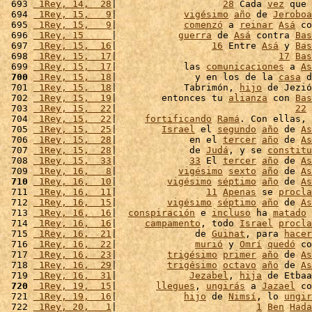
 693 
 1Rey, 14,  28
|                   
28
 Cada 
vez
 que 
 694 
 1Rey, 15,   9
|            
vigésimo
año
 de 
Jeroboa
 695 
 1Rey, 15,   9
|            
comenzó
 a 
reinar
Asá
 co
 696 
 1Rey, 15     
|           
guerra
 de 
Asá
 contra 
Bas
 697 
 1Rey, 15,  16
|                 
16
 Entre 
Asá
 y 
Bas
 698 
 1Rey, 15,  17
|                             
17
Bas
 699 
 1Rey, 15,  17
|            las 
comunicaciones
 a 
As
 700
 1Rey, 15,  18
|              y en los de la 
casa
 d
 701 
 1Rey, 15,  18
|            Tabrimón, 
hijo
 de Jezió
 702 
 1Rey, 15,  19
|        entonces tu 
alianza
 con 
Bas
 703 
 1Rey, 15,  22
|                                
22
 
 704 
 1Rey, 15,  22
|     
fortificando
Ramá
. Con ellas, 
 705 
 1Rey, 15,  25
|        
Israel
 el 
segundo
año
 de 
As
 706 
 1Rey, 15,  28
|             en el 
tercer
año
 de 
As
 707 
 1Rey, 15,  28
|             de 
Judá
, y se 
constitu
 708 
 1Rey, 15,  33
|             
33
 El 
tercer
año
 de 
As
 709 
 1Rey, 16,   8
|           
vigésimo
sexto
año
 de 
As
 710
 1Rey, 16,  10
|         
vigésimo
séptimo
año
 de 
As
 711 
 1Rey, 16,  11
|                
11
Apenas
 se 
procla
 712 
 1Rey, 16,  15
|         
vigésimo
séptimo
año
 de 
As
 713 
 1Rey, 16,  16
|  
conspiración
 e 
incluso
 ha 
matado
 
 714 
 1Rey, 16,  16
|     
campamento
, todo 
Israel
procla
 715 
 1Rey, 16,  21
|              de 
Guinat
, para 
hacer
 716 
 1Rey, 16,  22
|              
murió
 y 
Omrí
quedó
 co
 717 
 1Rey, 16,  23
|         
trigésimo
primer
año
 de 
As
 718 
 1Rey, 16,  29
|         
trigésimo
octavo
año
 de 
As
 719 
 1Rey, 16,  31
|             
Jezabel
, 
hija
 de Etbaa
 720
 1Rey, 19,  15
|       
llegues
, 
ungirás
 a 
Jazael
 co
 721 
 1Rey, 19,  16
|            
hijo
 de 
Nimsí
, lo 
ungir
 722 
 1Rey, 20,   1
|                         
1
Ben
Hada