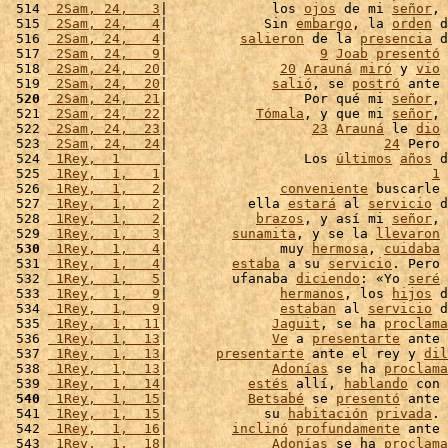
 514 
 2Sam, 24,   3
|             los 
ojos
 de mi 
señor
, 
 515 
 2Sam, 24,   4
|            Sin 
embargo
, la 
orden
 d
 516 
 2Sam, 24,   4
|         
salieron
 de la 
presencia
 d
 517 
 2Sam, 24,   9
|                   
9
Joab
presentó
 
 518 
 2Sam, 24,  20
|              
20
Arauná
miró
 y 
vio
 
 519 
 2Sam, 24,  20
|             
salió
, se 
postró
 ante 
 520
 2Sam, 24,  21
|                 Por qué mi 
señor
, 
 521 
 2Sam, 24,  22
|           
Tómala
, y que mi 
señor
, 
 522 
 2Sam, 24,  23
|                  
23
Arauná
 le 
dio
 
 523 
 2Sam, 24,  24
|                           
24
 Pero 
 524 
 1Rey,  1     
|                 Los 
últimos
años
 d
 525 
 1Rey,  1,   1
|                                 
1
 
 526 
 1Rey,  1,   2
|              
conveniente
 buscarle 
 527 
 1Rey,  1,   2
|          ella 
estará
 al 
servicio
 d
 528 
 1Rey,  1,   2
|           
brazos
, y así mi 
señor
, 
 529 
 1Rey,  1,   3
|        
sunamita
, y se la 
llevaron
 
 530
 1Rey,  1,   4
|              muy 
hermosa
, 
cuidaba
 
 531 
 1Rey,  1,   4
|        
estaba
 a su 
servicio
. Pero 
 532 
 1Rey,  1,   5
|        ufanaba 
diciendo
: «Yo 
seré
 
 533 
 1Rey,  1,   9
|              
hermanos
, los 
hijos
 d
 534 
 1Rey,  1,   9
|              
estaban
 al 
servicio
 d
 535 
 1Rey,  1,  11
|             
Jaguit
, se ha 
proclama
 536 
 1Rey,  1,  13
|             
Ve
 a 
presentarte
 ante 
 537 
 1Rey,  1,  13
|      
presentarte
 ante el rey y 
dil
 538 
 1Rey,  1,  13
|             
Adonías
 se ha 
proclama
 539 
 1Rey,  1,  14
|          
estés
 allí, 
hablando
 con 
 540
 1Rey,  1,  15
|          
Betsabé
 se 
presentó
 ante 
 541 
 1Rey,  1,  15
|            su 
habitación
privada
. 
 542 
 1Rey,  1,  16
|        
inclinó
profundamente
 ante 
 543 
 1Rey,  1,  18
|             
Adonías
 se ha 
proclama