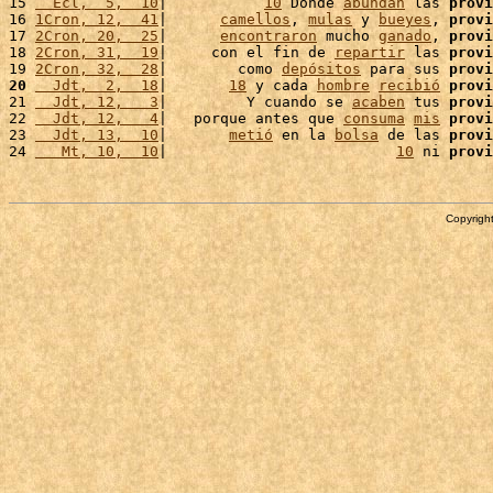
15 
  Ecl,  5,  10
|           
10
 Donde 
abundan
 las 
provi
16 
1Cron, 12,  41
|      
camellos
, 
mulas
 y 
bueyes
, 
provi
17 
2Cron, 20,  25
|      
encontraron
 mucho 
ganado
, 
provi
18 
2Cron, 31,  19
|     con el fin de 
repartir
 las 
provi
19 
2Cron, 32,  28
|        como 
depósitos
 para sus 
provi
20
  Jdt,  2,  18
|       
18
 y cada 
hombre
recibió
provi
21 
  Jdt, 12,   3
|         Y cuando se 
acaben
 tus 
provi
22 
  Jdt, 12,   4
|   porque antes que 
consuma
mis
provi
23 
  Jdt, 13,  10
|       
metió
 en la 
bolsa
 de las 
provi
24 
   Mt, 10,  10
|                          
10
 ni 
provi
Copyright