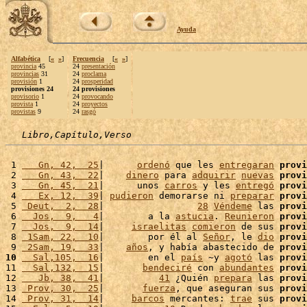
Ayuda
Alfabética
[
«
»
]
Frecuencia
[
«
»
]
provincia
45
24
presentación
provincias
31
24
proclama
provisión
1
24
prosperidad
provisiones 24
24 provisiones
provisorio
1
24
provocando
provista
1
24
proyectos
provistas
9
24
rasgó
Libro,Capítulo,Verso
 1 
   Gn, 42,  25
|      
ordenó
 que les 
entregaran
provi
 2 
   Gn, 43,  22
|    
dinero
 para 
adquirir
nuevas
provi
 3 
   Gn, 45,  21
|      unos 
carros
 y les 
entregó
provi
 4 
   Ex, 12,  39
| 
pudieron
 demorarse ni 
preparar
provi
 5 
 Deut,  2,  28
|                 
28
Véndeme
 las 
provi
 6 
  Jos,  9,   4
|        a la 
astucia
. 
Reunieron
provi
 7 
  Jos,  9,  14
|     
israelitas
comieron
 de sus 
provi
 8 
 1Sam, 22,  10
|        por él al 
Señor
, le 
dio
provi
 9 
 2Sam, 19,  33
|    
años
, y había abastecido de 
provi
10
  Sal,105,  16
|        en el 
país
 ~y 
agotó
 las 
provi
11 
  Sal,132,  15
|       
bendeciré
 con 
abundantes
provi
12 
   Jb, 38,  41
|          
41
 ¿Quién 
prepara
 las 
provi
13 
 Prov, 30,  25
|       
fuerza
, que aseguran sus 
provi
14 
 Prov, 31,  14
|     
barcos
 mercantes: 
trae
 sus 
provi