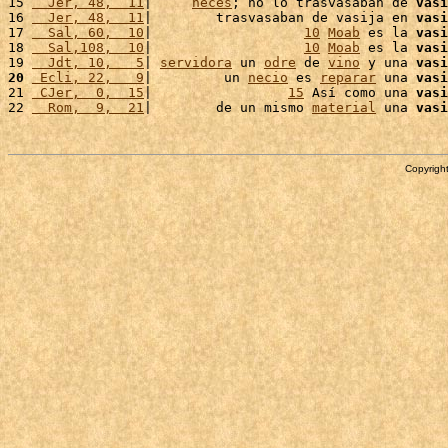
15 
  Jer, 48,  11
|     
heces
; no lo trasvasaban de 
vasi
16 
  Jer, 48,  11
|        trasvasaban de vasija en 
vasi
17 
  Sal, 60,  10
|                   
10
Moab
 es la 
vasi
18 
  Sal,108,  10
|                   
10
Moab
 es la 
vasi
19 
  Jdt, 10,   5
| 
servidora
 un 
odre
 de 
vino
 y una 
vasi
20
 Ecli, 22,   9
|         un 
necio
 es 
reparar
 una 
vasi
21 
 CJer,  0,  15
|                 
15
 Así como una 
vasi
22 
  Rom,  9,  21
|        de un mismo 
material
 una 
vasi
Copyright