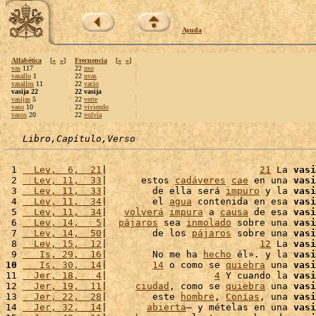
Ayuda
Alfabética
[
«
»
]
Frecuencia
[
«
»
]
vas
117
22
uso
vasallo
1
22
uvas
vasallos
11
22
vacío
vasija 22
22 vasija
vasijas
5
22
verte
vaso
10
22
viviendo
vasos
20
22
volvía
Libro,Capítulo,Verso
 1 
  Lev,  6,  21
|                           
21
 La 
vasi
 2 
  Lev, 11,  33
|      estos 
cadáveres
cae
 en una 
vasi
 3 
  Lev, 11,  33
|        de ella será 
impuro
 y la 
vasi
 4 
  Lev, 11,  34
|        el 
agua
 contenida en esa 
vasi
 5 
  Lev, 11,  34
|   
volverá
impura
 a 
causa
 de esa 
vasi
 6 
  Lev, 14,   5
|  
pájaros
 sea 
inmolado
 sobre una 
vasi
 7 
  Lev, 14,  50
|        de los 
pájaros
 sobre una 
vasi
 8 
  Lev, 15,  12
|                           
12
 La 
vasi
 9 
   Is, 29,  16
|        No me ha 
hecho
 él». y la 
vasi
10
   Is, 30,  14
|        
14
 o como se 
quiebra
 una 
vasi
11 
  Jer, 18,   4
|                   
4
 Y cuando la 
vasi
12 
  Jer, 19,  11
|     
ciudad
, como se 
quiebra
 una 
vasi
13 
  Jer, 22,  28
|        este 
hombre
, 
Conías
, una 
vasi
14 
  Jer, 32,  14
|       
abierta
– y mételas en una 
vasi