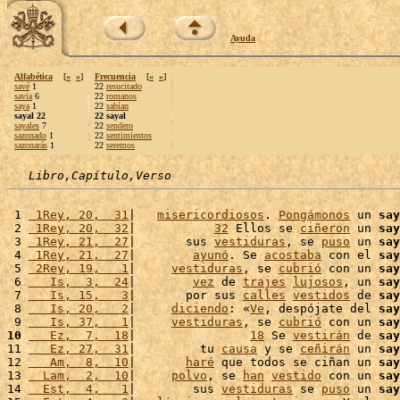
Ayuda
Alfabética
[
«
»
]
Frecuencia
[
«
»
]
savé
1
22
resucitado
savia
6
22
romanos
saya
1
22
sabían
sayal 22
22 sayal
sayales
7
22
sendero
sazonado
1
22
sentimientos
sazonarás
1
22
seremos
Libro,Capítulo,Verso
 1 
 1Rey, 20,  31
|   
misericordiosos
. 
Pongámonos
 un 
say
 2 
 1Rey, 20,  32
|           
32
 Ellos se 
ciñeron
 un 
say
 3 
 1Rey, 21,  27
|       sus 
vestiduras
, se 
puso
 un 
say
 4 
 1Rey, 21,  27
|        
ayunó
. Se 
acostaba
 con el 
say
 5 
 2Rey, 19,   1
|     
vestiduras
, se 
cubrió
 con un 
say
 6 
   Is,  3,  24
|        
vez
 de 
trajes
lujosos
, un 
say
 7 
   Is, 15,   3
|       por sus 
calles
vestidos
 de 
say
 8 
   Is, 20,   2
|     
diciendo
: «
Ve
, despójate del 
say
 9 
   Is, 37,   1
|     
vestiduras
, se 
cubrió
 con un 
say
10
   Ez,  7,  18
|                
18
 Se 
vestirán
 de 
say
11 
   Ez, 27,  31
|         tu 
causa
 y se 
ceñirán
 un 
say
12 
   Am,  8,  10
|       
haré
 que todos se ciñan un 
say
13 
  Lam,  2,  10
|     
polvo
, se 
han
vestido
 con un 
say
14 
  Est,  4,   1
|        sus 
vestiduras
 se 
puso
 un 
say