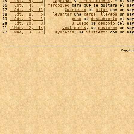
15 
  Est,  4,   3
|   
lágrimas
 y 
lamentaciones
. Y el 
say
16 
  Est,  4,   4
| 
Mardoqueo
 para que se quitara el 
say
17 
  Jdt,  4,  11
|        
Cubrieron
 el 
altar
 con un 
say
18 
  Jdt,  8,   5
|   
levantar
 una 
carpa
; 
llevaba
 un 
say
19 
  Jdt,  9,   1
|           
puso
 al 
descubierto
 el 
say
20
  Jdt, 10,   3
|           
3
Luego
 se 
despojó
 del 
say
21 
 1Mac,  2,  14
|       
vestiduras
, se 
pusieron
 un 
say
22 
 1Mac,  3,  47
|    
ayunaron
, se 
vistieron
 con un 
say
Copyright