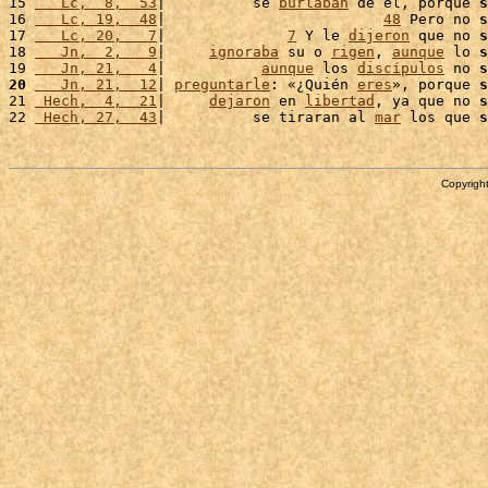
15 
   Lc,  8,  53
|          se 
burlaban
 de él, porque 
s
16 
   Lc, 19,  48
|                         
48
 Pero no 
s
17 
   Lc, 20,   7
|              
7
 Y le 
dijeron
 que no 
s
18 
   Jn,  2,   9
|     
ignoraba
 su o 
rigen
, 
aunque
 lo 
s
19 
   Jn, 21,   4
|           
aunque
 los 
discípulos
 no 
s
20
   Jn, 21,  12
| 
preguntarle
: «¿Quién 
eres
», porque 
s
21 
 Hech,  4,  21
|     
dejaron
 en 
libertad
, ya que no 
s
22 
 Hech, 27,  43
|          se tiraran al 
mar
 los que 
s
Copyright