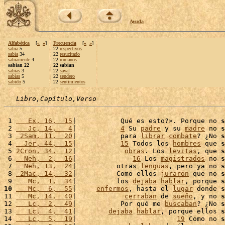
Ayuda
Alfabética
[
«
»
]
Frecuencia
[
«
»
]
sabia
5
22
respectivos
sabía
34
22
resucitado
sabiamente
4
22
romanos
sabían 22
22 sabían
sabias
3
22
sayal
sabías
5
22
sendero
sabido
5
22
sentimientos
Libro,Capítulo,Verso
 1 
   Ex, 16,  15
|           Qué es esto?». Porque no 
s
 2 
   Jc, 14,   4
|           
4
 Su 
padre
 y su 
madre
 no 
s
 3 
 2Sam, 11,  20
|           para 
librar
combate
? ¿No 
s
 4 
  Jer, 44,  15
|           
15
 Todos los 
hombres
 que 
s
 5 
2Cron, 34,  12
|            
obras
. Los 
levitas
, que 
s
 6 
  Neh,  2,  16
|              
16
 Los 
magistrados
 no 
s
 7 
  Neh, 13,  24
|          otras 
lenguas
, pero ya no 
s
 8 
 2Mac, 14,  32
|          Como ellos 
juraron
 que no 
s
 9 
   Mc,  1,  34
|          los 
dejaba
hablar
, porque 
s
10
   Mc,  6,  55
|     
enfermos
, hasta el 
lugar
 donde 
s
11 
   Mc, 14,  40
|            
cerraban
 de 
sueño
, y no 
s
12 
   Lc,  2,  49
|           Por qué me 
buscaban
? ¿No 
s
13 
   Lc,  4,  41
|        
dejaba
hablar
, porque ellos 
s
14 
   Lc,  5,  19
|                         
19
 Como no 
s