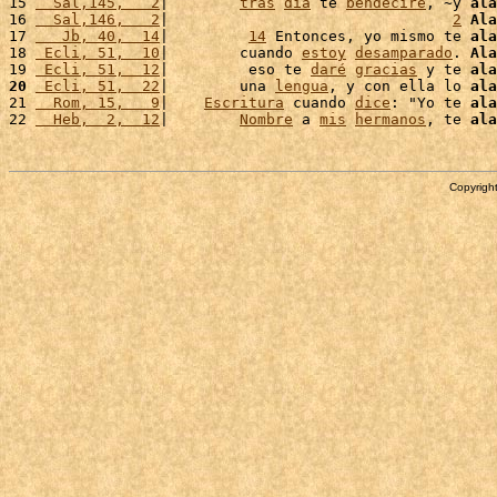
15 
  Sal,145,   2
|        
tras
día
 te 
bendeciré
, ~y 
ala
16 
  Sal,146,   2
|                                
2
Ala
17 
   Jb, 40,  14
|         
14
 Entonces, yo mismo te 
ala
18 
 Ecli, 51,  10
|        cuando 
estoy
desamparado
. 
Ala
19 
 Ecli, 51,  12
|         eso te 
daré
gracias
 y te 
ala
20
 Ecli, 51,  22
|        una 
lengua
, y con ella lo 
ala
21 
  Rom, 15,   9
|    
Escritura
 cuando 
dice
: "Yo te 
ala
22 
  Heb,  2,  12
|        
Nombre
 a 
mis
hermanos
, te 
ala
Copyright