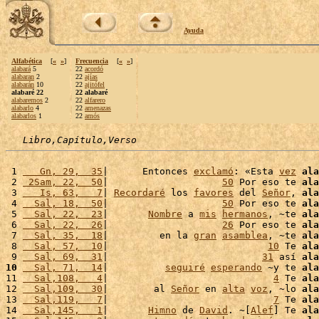
Ayuda
Alfabética
[
«
»
]
Frecuencia
[
«
»
]
alabará
5
22
acordó
alabaran
2
22
ajías
alabarán
10
22
ajitófel
alabaré 22
22 alabaré
alabaremos
2
22
alfarero
alabarlo
4
22
amenazas
alabarlos
1
22
amós
Libro,Capítulo,Verso
 1 
   Gn, 29,  35
|      Entonces 
exclamó
: «Esta 
vez
ala
 2 
 2Sam, 22,  50
|                    
50
 Por eso te 
ala
 3 
   Is, 63,   7
| 
Recordaré
 los 
favores
 del 
Señor
, 
ala
 4 
  Sal, 18,  50
|                    
50
 Por eso te 
ala
 5 
  Sal, 22,  23
|       
Nombre
 a 
mis
hermanos
, ~te 
ala
 6 
  Sal, 22,  26
|                    
26
 Por eso te 
ala
 7 
  Sal, 35,  18
|         en la 
gran
asamblea
, ~te 
ala
 8 
  Sal, 57,  10
|                            
10
 Te 
ala
 9 
  Sal, 69,  31
|                           
31
 así 
ala
10
  Sal, 71,  14
|          
seguiré
esperando
 ~y te 
ala
11 
  Sal,108,   4
|                             
4
 Te 
ala
12 
  Sal,109,  30
|        al 
Señor
 en 
alta
voz
, ~lo 
ala
13 
  Sal,119,   7
|                             
7
 Te 
ala
14 
  Sal,145,   1
|       
Himno
 de 
David
. ~[
Alef
] Te 
ala