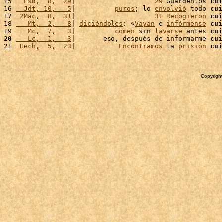
15 
  Esd,  8,  29
|                    
29
 Guárdenlos 
cui
16 
  Jdt, 10,   5
|          
puros
; lo 
envolvió
 todo 
cui
17 
 2Mac,  8,  31
|                    
31
Recogieron
cui
18 
   Mt,  2,   8
| 
diciéndoles
: «
Vayan
 e 
infórmense
cui
19 
   Mc,  7,   3
|          
comen
 sin 
lavarse
 antes 
cui
20
   Lc,  1,   3
|       eso, después de informarme 
cui
21 
 Hech,  5,  23
|           
Encontramos
 la 
prisión
cui
Copyright