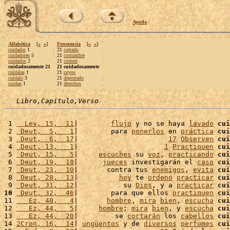
Ayuda
Alfabética
[
«
»
]
Frecuencia
[
«
»
]
cuidador
1
21
cortado
cuidadores
5
21
costumbre
cuidados
2
21
crimen
cuidadosamente 21
21 cuidadosamente
cuídalas
1
21
cuyos
cuídalo
3
21
deportado
cuidan
1
21
derechos
Libro,Capítulo,Verso
 1 
  Lev, 15,  11
|        
flujo
 y no se haya 
lavado
cui
 2 
 Deut,  5,   1
|        para 
ponerlos
 en 
práctica
cui
 3 
 Deut,  6,  17
|                      
17
Observen
cui
 4 
 Deut, 13,   1
|                     
1
Practiquen
cui
 5 
 Deut, 15,   5
|     
escuches
 su 
voz
, 
practicando
cui
 6 
 Deut, 19,  18
|      
jueces
 investigarán el 
caso
cui
 7 
 Deut, 23,  10
|       contra tus 
enemigos
, 
evita
cui
 8 
 Deut, 28,  13
|          
hoy
 te 
ordenó
practicar
cui
 9 
 Deut, 31,  12
|           su 
Dios
, y a 
practicar
cui
10
 Deut, 32,  46
|        para que ellos 
practiquen
cui
11 
   Ez, 40,   4
|       
hombre
, 
mira
bien
, 
escucha
cui
12 
   Ez, 44,   5
|     
hombre
; 
mira
bien
, y 
escucha
cui
13 
   Ez, 44,  20
|         se 
cortarán
 los 
cabellos
cui
14 
2Cron, 16,  14
| 
ungüentos
 y de 
diversos
perfumes
cui