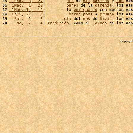
15 
  Esd,  8,  27
|         
oro
 de 
mil
dáricos
 y 
dos
vas
16 
 1Mac,  1,  22
|         
panes
 de la 
ofrenda
, los 
vas
17 
 1Mac, 14,  15
|         lo 
enriqueció
 con muchos 
vas
18 
 Ecli, 27,   5
|          
horno
pone
 a 
prueba
 los 
vas
19 
  Bar,  1,   8
|        
día
 del 
mes
 de 
Siván
, los 
vas
20
   Mc,  7,   4
| 
tradición
, como el 
lavado
 de los 
vas
Copyright