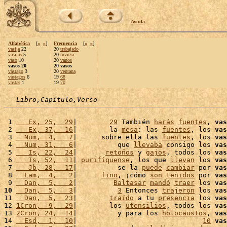
Ayuda
Alfabética
[
«
»
]
Frecuencia
[
«
»
]
vasija
22
20
trabajado
vasijas
5
20
tuviera
vaso
10
20
vanos
vasos 20
20 vasos
vástago
3
20
ventana
vástagos
6
19
68
vastas
1
19
70
Libro,Capítulo,Verso
 1 
   Ex, 25,  29
|        
29
 También 
harás
fuentes
, 
vas
 2 
   Ex, 37,  16
|        la 
mesa
: las 
fuentes
, los 
vas
 3 
  Num,  4,   7
|      sobre ella las 
fuentes
, los 
vas
 4 
  Num, 31,   6
|          que 
llevaba
 consigo los 
vas
 5 
   Is, 22,  24
|       
retoños
 y 
gajos
, todos los 
vas
 6 
   Is, 52,  11
| 
purifíquense
, los que 
llevan
 los 
vas
 7 
   Jb, 28,  17
|          se la 
puede
cambiar
 por 
vas
 8 
  Lam,  4,   2
|      
fino
, ¡cómo 
son
tenidos
 por 
vas
 9 
  Dan,  5,   2
|         
Baltasar
mandó
traer
 los 
vas
10
  Dan,  5,   3
|          
3
 Entonces 
trajeron
 los 
vas
11 
  Dan,  5,  23
|        
traído
 a tu 
presencia
 los 
vas
12 
1Cron,  9,  29
|        los 
utensilios
, todos los 
vas
13 
2Cron, 24,  14
|          y para los 
holocaustos
, 
vas
14 
  Esd,  1,  10
|                               
10
vas