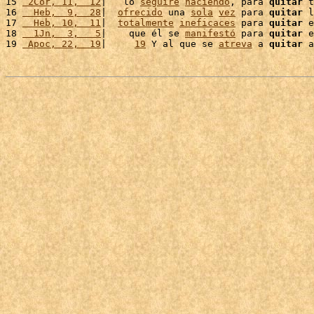
15 
 2Cor, 11,  12
|   lo 
seguiré
haciendo
, para 
quitar
 t
16 
  Heb,  9,  28
|  
ofrecido
 una 
sola
vez
 para 
quitar
 l
17 
  Heb, 10,  11
|  
totalmente
ineficaces
 para 
quitar
 e
18 
  1Jn,  3,   5
|    que él se 
manifestó
 para 
quitar
 e
19 
 Apoc, 22,  19
|     
19
 Y al que se 
atreva
 a 
quitar
 a