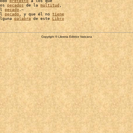
odo 
pretexto
 a los que

os 
pecados
 de la 
multitud
,

l 
pecado
.~

l 
pecado
, y que él no 
tiene
lguna 
palabra
 de este 
Libro
Copyright © Libreria Editrice Vaticana