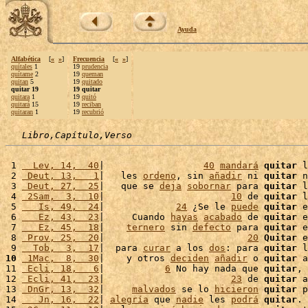
Ayuda
Alfabética
[
«
»
]
Frecuencia
[
«
»
]
quítales
1
19
prudencia
quítame
2
19
queman
quitan
5
19
quitado
quitar 19
19 quitar
quitara
1
19
quitó
quitará
15
19
reciban
quitaran
1
19
recubrió
Libro,Capítulo,Verso
 1 
  Lev, 14,  40
|                  
40
mandará
quitar
 l
 2 
 Deut, 13,   1
|   les 
ordeno
, sin 
añadir
 ni 
quitar
 n
 3 
 Deut, 27,  25
|   que se 
deja
sobornar
 para 
quitar
 l
 4 
 2Sam,  3,  10
|                       
10
 de 
quitar
 l
 5 
   Is, 49,  24
|             
24
 ¿Se le 
puede
quitar
 e
 6 
   Ez, 43,  23
|     Cuando 
hayas
acabado
 de 
quitar
 e
 7 
   Ez, 45,  18
|    
ternero
 sin 
defecto
 para 
quitar
 e
 8 
 Prov, 25,  20
|                          
20
Quitar
 e
 9 
  Tob,  3,  17
|  para 
curar
 a los 
dos
: para 
quitar
 l
10
 1Mac,  8,  30
|    y otros 
deciden
añadir
 o 
quitar
 a
11 
 Ecli, 18,   6
|           
6
 No hay nada que 
quitar
, 
12 
 Ecli, 41,  23
|                       
23
 de 
quitar
 a
13 
 DnGr, 13,  32
|     
malvados
 se lo 
hicieron
quitar
 p
14 
   Jn, 16,  22
| 
alegría
 que 
nadie
 les 
podrá
quitar
. 