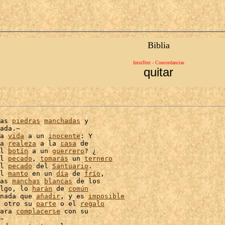
Biblia
IntraText - Concordancias
quitar
as 
piedras
manchadas
 y

ada.~

a 
vida
 a un 
inocente
: Y

a 
realeza
 a la 
casa
 de

l 
botín
 a un 
guerrero
? ¿

l 
pecado
, 
tomarás
 un 
ternero
l 
pecado
 del 
Santuario
.

l 
manto
 en un 
día
 de 
frío
,

as 
manchas
blancas
lgo, lo 
harán
 de 
común
nada que 
añadir
, y es 
imposible
 otro su 
parte
 o el 
regalo
ara 
complacerse
 con su

~
