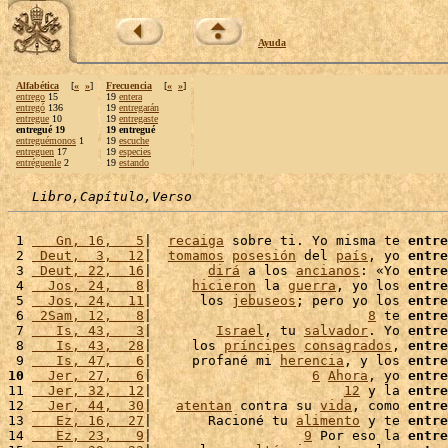
Ayuda
Alfabética
[
«
»
]
Frecuencia
[
«
»
]
entrego
15
19
entera
entregó
136
19
entregarán
entregue
10
19
entregaste
entregué 19
19 entregué
entreguémonos
1
19
escuche
entreguen
17
19
especies
entréguenle
2
19
estando
Libro,Capítulo,Verso
 1 
   Gn, 16,   5
|  
recaiga
 sobre ti. Yo misma te 
entre
 2 
 Deut,  3,  12
|  
tomamos
posesión
 del 
país
, yo 
entre
 3 
 Deut, 22,  16
|       
dirá
 a los 
ancianos
: «Yo 
entre
 4 
  Jos, 24,   8
|     
hicieron
 la 
guerra
, yo los 
entre
 5 
  Jos, 24,  11
|      los 
jebuseos
; pero yo los 
entre
 6 
 2Sam, 12,   8
|                           
8
 te 
entre
 7 
   Is, 43,   3
|        
Israel
, tu 
salvador
. Yo 
entre
 8 
   Is, 43,  28
|     los 
príncipes
consagrados
, 
entre
 9 
   Is, 47,   6
|     profané mi 
herencia
, y los 
entre
10
  Jer, 27,   6
|                    
6
Ahora
, yo 
entre
11 
  Jer, 32,  12
|                        
12
 y la 
entre
12 
  Jer, 44,  30
|   
atentan
 contra su 
vida
, como 
entre
13 
   Ez, 16,  27
|       Racioné tu 
alimento
 y te 
entre
14 
   Ez, 23,   9
|                   
9
 Por eso la 
entre