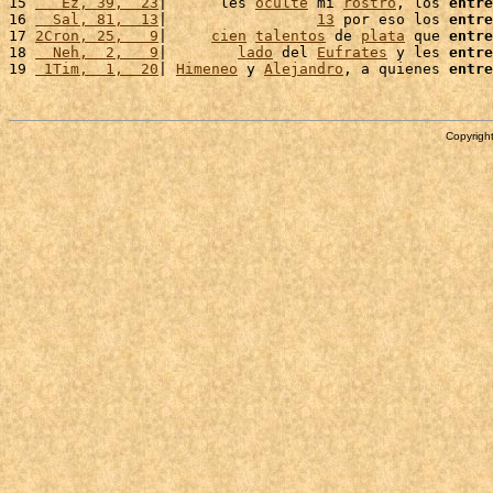
15 
   Ez, 39,  23
|      les 
oculté
 mi 
rostro
, los 
entre
16 
  Sal, 81,  13
|                 
13
 por eso los 
entre
17 
2Cron, 25,   9
|     
cien
talentos
 de 
plata
 que 
entre
18 
  Neh,  2,   9
|        
lado
 del 
Eufrates
 y les 
entre
19 
 1Tim,  1,  20
| 
Himeneo
 y 
Alejandro
, a quienes 
entre
Copyright