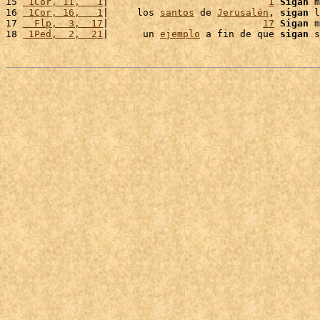
15 
 1Cor, 11,   1
|                            
1
Sigan
 m
16 
 1Cor, 16,   1
|     los 
santos
 de 
Jerusalén
, 
sigan
 l
17 
  Flp,  3,  17
|                           
17
Sigan
 m
18 
 1Ped,  2,  21
|      un 
ejemplo
 a fin de que 
sigan
 s