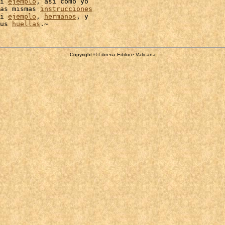
i 
ejemplo
, así como yo

as mismas 
instrucciones
i 
ejemplo
, 
hermanos
, y

us 
huellas
Copyright © Libreria Editrice Vaticana