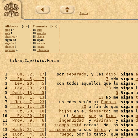
Ayuda
Alfabética
[
«
»
]
Frecuencia
[
«
»
]
siga
17
18
sarai
sigá
1
18
servido
sigamos
4
18
sientan
sigan 18
18 sigan
síganla
1
18
suceda
síganlo
5
18
tocaba
síganme
4
18
tolemaida
Libro,Capítulo,Verso
 1 
   Gn, 32,  17
|    por 
separado
, y les 
dijo
: 
Sigan
a
 2 
   Ex,  5,   7
|                        
7
 «No 
sigan
e
 3 
  Lev, 20,   5
|    con todos aquellos que lo 
sigan
, 
 4 
  Lev, 20,  23
|                        
23
 No 
sigan
 l
 5 
 Deut, 13,   5
|                            
5
Sigan
 a
 6 
   Is,  1,  13
|                     
13
 No me 
sigan
t
 7 
  Jer,  7,  23
|     ustedes serán mi 
Pueblo
; 
sigan
 p
 8 
   Ez, 11,  20
|              
20
 a fin de que 
sigan
m
 9 
   Ez, 20,  18
|     
hijos
 en el 
desierto
: No 
sigan
 l
10
   Ez, 20,  19
|       el 
Señor
, 
soy
 su 
Dios
; 
sigan
m
11 
 Prov,  9,   6
|     
ingenuidad
, y 
vivirán
, y 
sigan
d
12 
   Lc, 21,   8
|   
tiempo
está
 cerca". No los 
sigan
.~

13 
 Hech, 21,  21
| 
circunciden
 a sus 
hijos
 y no 
sigan
 m
14 
 1Cor,  4,  16
|     
ruego
, por lo tanto, que 
sigan
 m