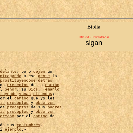
Biblia
IntraText - Concordancias
sigan
delante
, pero 
dejen
 un

ntregando
 a esa 
gente
 la

prostituyéndose
detrás
os 
preceptos
 de la 
nación
l 
Señor
, su 
Dios
. 
Témanlo
rayendo
vanas
ofrendas
;

or el 
camino
 que yo les

is
preceptos
 y 
observen
os 
preceptos
 de sus 
padres
is
preceptos
 y 
observen
erecho
 por el 
camino
 de

ás sus 
costumbres
.~

i 
ejemplo
.~
