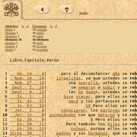
Ayuda
Alfabética
[
«
»
]
Frecuencia
[
«
»
]
rebelar
1
18
quedarás
rebelarán
2
18
queilá
rebelarnos
1
18
reales
rebelaron 18
18 rebelaron
rebelarse
2
18
recibí
rebelarte
2
18
recogido
rebelas
1
18
recuerden
Libro,Capítulo,Verso
 1 
   Gn, 14,   4
|      pero al decimotercer 
año
 se 
reb
 2 
  Num, 20,  24
|    
israelitas
, ya que ustedes se 
reb
 3 
  Num, 27,  14
|         una 
querella
, ustedes se 
reb
 4 
 Deut,  1,  26
|          se 
negaron
 a 
subir
 y se 
reb
 5 
 Deut,  9,  23
|         les 
he
dado
», ustedes se 
reb
 6 
   Is,  1,   2
|       
hice
crecer
, pero ellos se 
reb
 7 
   Is, 43,  27
|         
pecó
 y tus portavoces se 
reb
 8 
   Is, 63,  10
|                
10
 Pero ellos ser 
reb
 9 
  Jer,  2,   8
|      
conocieron
, los 
pastores
 se 
reb
10
  Jer, 33,   8
| 
iniquidades
 con que 
pecaron
 y se 
reb
11 
   Ez, 20,   8
|                  
8
 Pero ellos se 
reb
12 
   Ez, 20,  21
|        Pero también los 
hijos
 se 
reb
13 
   Ez, 39,  23
|          
culpas
, porque ellos se 
reb
14 
2Cron, 30,   7
|    
padres
 y sus 
hermanos
, que se 
reb