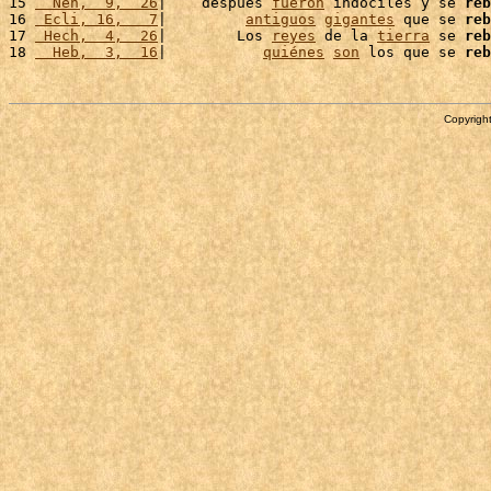
15 
  Neh,  9,  26
|    después 
fueron
 indóciles y se 
reb
16 
 Ecli, 16,   7
|         
antiguos
gigantes
 que se 
reb
17 
 Hech,  4,  26
|        Los 
reyes
 de la 
tierra
 se 
reb
18 
  Heb,  3,  16
|           
quiénes
son
 los que se 
reb
Copyright