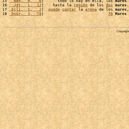
15 
  Neh,  9,   6
|      todo lo hay en ella, los 
mares
 
16 
  Jdt,  1,  12
|    hasta la 
región
 de los 
dos
mares
.
17 
 Ecli,  1,   2
|  
puede
contar
 la 
arena
 de los 
mares
,
18 
 DnGr,  3,  78
|                            
78
Mares
 
Copyright