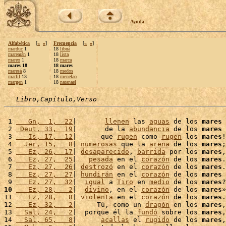
Ayuda
Alfabética
[
«
»
]
Frecuencia
[
«
»
]
marduc
1
18
libná
marearán
1
18
lista
mareo
1
18
marca
mares 18
18 mares
maresá
8
18
medos
marfil
13
18
menelao
margen
1
18
natanael
Libro,Capítulo,Verso
 1 
   Gn,  1,  22
|       
llenen
 las 
aguas
 de los 
mares
 
 2 
 Deut, 33,  19
|       de la 
abundancia
 de los 
mares
 
 3 
   Is, 17,  12
|      que 
rugen
 como 
rugen
 los 
mares
!
 4 
  Jer, 15,   8
| 
numerosas
 que la 
arena
 de los 
mares
;
 5 
   Ez, 26,  17
| 
desaparecido
, 
barrida
 por los 
mares
,
 6 
   Ez, 27,  25
|   
pesada
 en el 
corazón
 de los 
mares
.
 7 
   Ez, 27,  26
| 
destrozó
 en el 
corazón
 de los 
mares
.
 8 
   Ez, 27,  27
| 
hundirán
 en el 
corazón
 de los 
mares
 
 9 
   Ez, 27,  32
|  
igual
 a 
Tiro
 en 
medio
 de los 
mares
10
   Ez, 28,   2
|  
divino
, en el 
corazón
 de los 
mares
»
11 
   Ez, 28,   8
| 
violenta
 en el 
corazón
 de los 
mares
.
12 
   Ez, 32,   2
|     Tú, como un 
dragón
 en los 
mares
,
13 
  Sal, 24,   2
|  porque él la 
fundó
 sobre los 
mares
,
14 
  Sal, 65,   8
|      
acallas
 el 
rugido
 de los 
mares
,