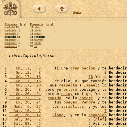
Ayuda
Alfabética
[
«
»
]
Frecuencia
[
«
»
]
bendecirá
15
18
beban
bendecirán
10
18
bebido
bendecirás
1
18
belleza
bendeciré 18
18 bendeciré
bendecirlo
3
18
buscarán
bendecirlos
3
18
cabrito
bendecirme
2
18
caí
Libro,Capítulo,Verso
 1 
   Gn, 12,   2
|     ti una 
gran
nación
 y te 
bendecir
 2 
   Gn, 12,   3
|                           
3
Bendecir
 3 
   Gn, 17,  16
|                    
16
 Yo la 
bendecir
 4 
   Gn, 17,  16
|     de ella, al que también 
bendecir
 5 
   Gn, 17,  20
|   que 
respecta
 a 
Ismael
: lo 
bendecir
 6 
   Gn, 26,   3
| pero yo 
estaré
 contigo y te 
bendecir
 7 
   Gn, 26,  24
| porque 
estoy
 contigo, Yo te 
bendecir
 8 
   Gn, 27,   7
|  
comida
. Yo la 
comeré
, y te 
bendecir
 9 
   Ex, 20,  24
|     tus 
bueyes
. 
Vendré
 y te 
bendecir
10
  Num,  6,  27
|    los 
israelitas
, y yo los 
bendecir
11 
  Sal, 16,   7
|                           
7
Bendecir
12 
  Sal, 26,  12
|    
llano
, ~y en la 
asamblea
bendecir
13 
  Sal, 34,   2
|                    
2
 [
Alef
] 
Bendecir
14 
  Sal, 63,   5
|                    
5
 Así te 
bendecir