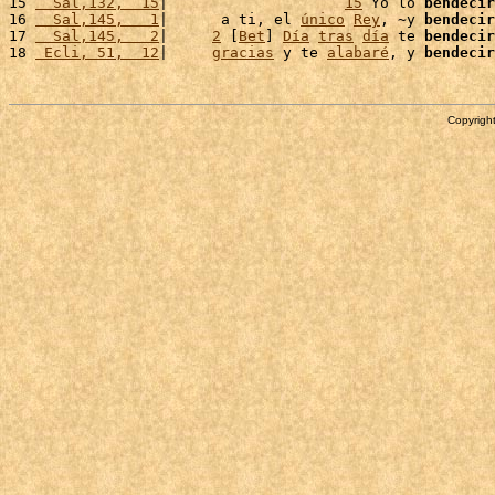
15 
  Sal,132,  15
|                    
15
 Yo lo 
bendecir
16 
  Sal,145,   1
|      a ti, el 
único
Rey
, ~y 
bendecir
17 
  Sal,145,   2
|     
2
 [
Bet
] 
Día
tras
día
 te 
bendecir
18 
 Ecli, 51,  12
|     
gracias
 y te 
alabaré
, y 
bendecir
Copyright