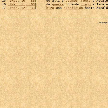
15 
 1Mac, 10,  86
|     de allí y 
acampó
frente
 a 
Ascaló
16 
 1Mac, 11,  60
|     de 
guerra
. Cuando 
llegó
 a 
Ascaló
17 
 1Mac, 12,  33
|     
hizo
 una 
expedición
 hasta 
Ascaló
Copyright