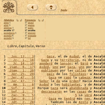
Ayuda
Alfabética
[
«
»
]
Frecuencia
[
«
»
]
asbea
1
17
amasá
asbel
3
17
aparten
asbelitas
1
17
asalto
ascalón 17
17 ascalón
ascendencia
1
17
atravesó
ascendía
6
17
avanzada
ascendió
5
17
bel
Libro,Capítulo,Verso
 1 
  Jos, 13,   3
|      
Gaza
, el de 
Asdod
, el de 
Ascaló
 2 
   Jc,  1,  18
|   
Gaza
 y su 
territorio
, ni de 
Ascaló
 3 
   Jc, 14,  19
|  
apoderó
 de 
Sansón
; él 
bajó
 a 
Ascaló
 4 
 1Sam,  6,  17
|  
Asdod
, 
uno
 por 
Gaza
, 
uno
 por 
Ascaló
 5 
 2Sam,  1,  20
|   
publiquen
 por las 
calles
 de 
Ascaló
 6 
  Jer, 25,  20
|      
país
 de los 
filisteos
: a 
Ascaló
 7 
  Jer, 47,   5
|       
Gaza
 se 
rapó
 la 
cabeza
, 
Ascaló
 8 
  Jer, 47,   7
|  
Señor
 le 
da
 una 
orden
? Hacia 
Ascaló
 9 
   Am,  1,   8
|  
Asdod
 a los 
habitantes
, y de 
Ascaló
10
  Sof,  2,   4
| Porque 
Gaza
 será 
abandonada
 y 
Ascaló
11 
  Sof,  2,   7
|   
descansarán
 en las 
casas
 de 
Ascaló
12 
  Zac,  9,   5
|                     
5
 Lo 
verá
Ascaló
13 
  Zac,  9,   5
|       
Gaza
 no 
tendrá
 más 
rey
, 
Ascaló
14 
  Jdt,  2,  28
|        También los de 
Azoto
 y 
Ascaló