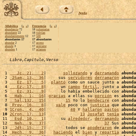
Ayuda
Alfabética
[
«
»
]
Frecuencia
[
«
»
]
abundancia
72
18
voluntarias
abundante
22
18
volvían
abundantemente
12
17
500
abundantes 17
17 abundantes
abundar
2
17
acceso
abunde
3
17
acercarse
abunden
1
17
aclamen
Libro,Capítulo,Verso
 1 
   Jc, 21,   2
|       
sollozando
 y 
derramando
abunda
 2 
 2Sam, 13,  36
|     sus 
servidores
derramaron
abunda
 3 
   Ez, 17,   5
|  
plantó
 como un sauce junto a 
abunda
 4 
   Ez, 17,   8
|      un 
campo
fértil
, junto a 
abunda
 5 
   Ez, 31,   9
|      lo había embellecido con 
abunda
 6 
  Hab,  1,  16
| 
gracias
 a ellas su 
porción
 es 
abunda
 7 
  Sal,132,  15
|        
15
 Yo lo 
bendeciré
 con 
abunda
 8 
 Prov, 16,   8
|    
vale
 poco con 
justicia
 que 
abunda
 9 
1Cron,  4,  40
|          
40
 Y 
hallaron
pastos
abunda
10
2Cron, 17,  13
|              
13
Josafat
tenía
abunda
11 
  Esd, 10,   1
|      su 
alrededor
, 
derramando
abunda
12 
  Neh,  9,  37
|                        
37
 Sus 
abunda
13 
  Jdt, 15,   7
|        todos se 
apoderaron
 de 
abunda
14 
 Hech,  9,  36
|   
haciendo
 el 
bien
 y 
repartía
abunda