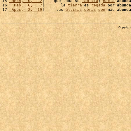
15 
 Hech, 10,   2
|    que toda su 
familia
; 
hacía
abunda
16 
  Heb,  6,   7
|       la 
tierra
 es 
regada
 por 
abunda
17 
 Apoc,  2,  19
|     tus 
últimas
obras
son
 más 
abunda
Copyright