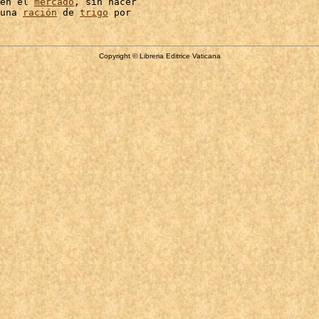
en el 
mercado
, sin hacer

una 
ración
 de 
trigo
Copyright © Libreria Editrice Vaticana