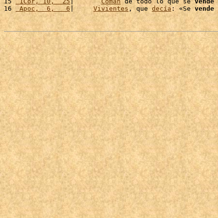
15 
 1Cor, 10,  25
|       
Coman
 de todo lo que se 
vende
 
16 
 Apoc,  6,   6
|     
Vivientes
, que 
decía
: «Se 
vende
 