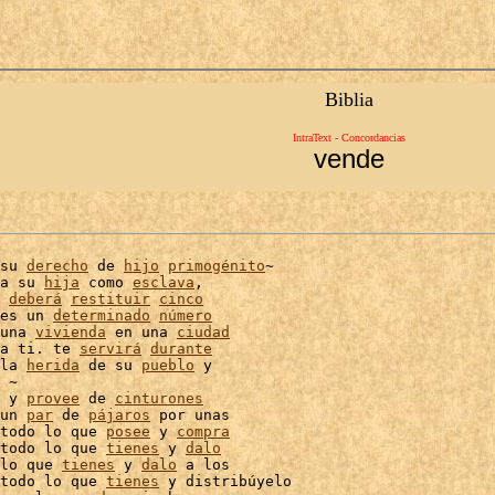
Biblia
IntraText - Concordancias
vende
su 
derecho
 de 
hijo
primogénito
~

a su 
hija
 como 
esclava
,

 
deberá
restituir
cinco
es un 
determinado
número
una 
vivienda
 en una 
ciudad
a ti. te 
servirá
durante
la 
herida
 de su 
pueblo
 y

 ~

 y 
provee
 de 
cinturones
un 
par
 de 
pájaros
 por unas

todo lo que 
posee
 y 
compra
todo lo que 
tienes
 y 
dalo
lo que 
tienes
 y 
dalo
 a los

todo lo que 
tienes
 y distribúyelo
