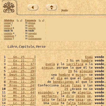
Ayuda
Alfabética
[
«
»
]
Frecuencia
[
«
»
]
vendaré
1
16
últimas
vendas
7
16
ungió
vendaval
8
16
vencido
vende 16
16 vende
vendedor
4
16
vengador
vendedores
7
16
vigila
véndeme
2
16
violentamente
Libro,Capítulo,Verso
 1 
   Gn, 25     
|                          
Esaú
vende
 
 2 
   Ex, 21,   7
|                
7
 Si un 
hombre
vende
 
 3 
   Ex, 21,  37
|     
oveja
 y lo 
sacrifica
 o lo 
vende
,
 4 
  Lev, 25,  16
|   
precio
, porque lo que él te 
vende
 
 5 
  Lev, 25,  29
|                 
29
 Si 
alguien
vende
 
 6 
 Deut, 15,  12
|        sea 
hombre
 o 
mujer
– se 
vende
 
 7 
   Is, 30,  26
|        el 
día
 en que el 
Señor
vende
 
 8 
 Prov, 11,  26
|      de 
bendiciones
 al que lo 
vende
.
 9 
 Prov, 31,  24
| Confecciona 
telas
finas
 y las 
vende
,
10
   Mt, 10,  29
|               
29
 ¿Acaso no se 
vende
 
11 
   Mt, 13,  44
| 
esconder
, y 
lleno
 de 
alegría
, 
vende
 
12 
   Mt, 19,  21
|   
perfecto
, le 
dijo
Jesús
ve
, 
vende
 
13 
   Mc, 10,  21
|   
Sólo
 te 
falta
 una 
cosa
: 
ve
, 
vende
 
14 
   Lc, 18,  22
|    Una 
cosa
 te 
falta
todavía
: 
vende
 