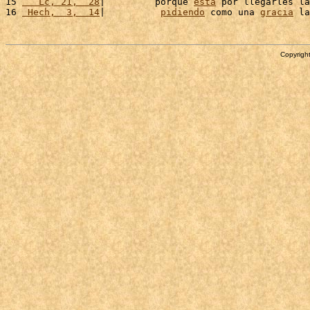
15 
   Lc, 21,  28
|         porque 
está
 por llegarles la
16 
 Hech,  3,  14
|          
pidiendo
 como una 
gracia
 la
Copyright