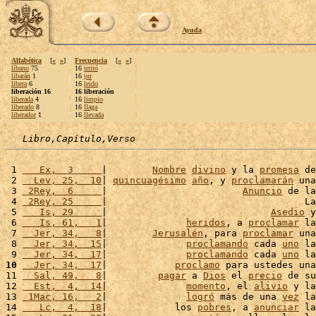
Ayuda
Alfabética
[
«
»
]
Frecuencia
[
«
»
]
líbano
75
16
irritó
libarán
1
16
jur
libera
6
16
leído
liberación 16
16 liberación
liberada
4
16
limpio
liberado
8
16
llaga
liberador
1
16
llevada
Libro,Capítulo,Verso
 1 
   Ex,  3     
|        
Nombre
divino
 y la 
promesa
 de
 2 
  Lev, 25,  10
| 
quincuagésimo
año
, y 
proclamarán
 una
 3 
 2Rey,  6     
|                        
Anuncio
 de la
 4 
 2Rey, 25     
|                                   La
 5 
   Is, 29     
|                             
Asedio
 y
 6 
   Is, 61,   1
|              
heridos
, a 
proclamar
 la
 7 
  Jer, 34,   8
|        
Jerusalén
, para 
proclamar
 una
 8 
  Jer, 34,  15
|              
proclamando
 cada 
uno
 la
 9 
  Jer, 34,  17
|              
proclamando
 cada 
uno
 la
10
  Jer, 34,  17
|            
proclamo
 para ustedes una
11 
  Sal, 49,   8
|         
pagar
 a 
Dios
 el 
precio
 de su
12 
  Est,  4,  14
|              
momento
, el 
alivio
 y la
13 
 1Mac, 16,   2
|              
logró
 más de una 
vez
 la
14 
   Lc,  4,  18
|            los 
pobres
, a 
anunciar
 la