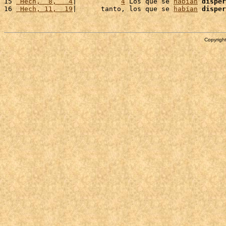
15 
 Hech,  8,   4
|           
4
 Los que se 
habían
disper
16 
 Hech, 11,  19
|      tanto, los que se 
habían
disper
Copyright