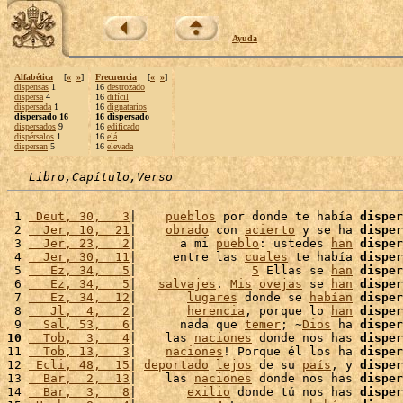
Ayuda
Alfabética
[
«
»
]
Frecuencia
[
«
»
]
dispensas
1
16
destrozado
dispersa
4
16
difícil
dispersada
1
16
dignatarios
dispersado 16
16 dispersado
dispersados
9
16
edificado
dispérsalos
1
16
elá
dispersan
5
16
elevada
Libro,Capítulo,Verso
 1 
 Deut, 30,   3
|    
pueblos
 por donde te había 
disper
 2 
  Jer, 10,  21
|    
obrado
 con 
acierto
 y se ha 
disper
 3 
  Jer, 23,   2
|      a mi 
pueblo
: ustedes 
han
disper
 4 
  Jer, 30,  11
|     entre las 
cuales
 te había 
disper
 5 
   Ez, 34,   5
|                
5
 Ellas se 
han
disper
 6 
   Ez, 34,   5
|   
salvajes
. 
Mis
ovejas
 se 
han
disper
 7 
   Ez, 34,  12
|       
lugares
 donde se 
habían
disper
 8 
   Jl,  4,   2
|       
herencia
, porque lo 
han
disper
 9 
  Sal, 53,   6
|      nada que 
temer
; ~
Dios
 ha 
disper
10
  Tob,  3,   4
|    las 
naciones
 donde nos has 
disper
11 
  Tob, 13,   3
|    
naciones
! Porque él los ha 
disper
12 
 Ecli, 48,  15
| 
deportado
lejos
 de su 
país
, y 
disper
13 
  Bar,  2,  13
|    las 
naciones
 donde nos has 
disper
14 
  Bar,  3,   8
|       
exilio
 donde tú nos has 
disper