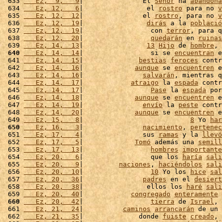
 633 
   Ez,  9,   9
|               El 
Señor
 ha 
abandona
 634 
   Ez, 12,   6
|                el 
rostro
 para no 
v
 635 
   Ez, 12,  12
|               el 
rostro
, para no 
v
 636 
   Ez, 12,  19
|                
dirás
 a la 
població
 637 
   Ez, 12,  19
|                 con 
terror
, para q
 638 
   Ez, 12,  20
|                 
quedarán
 en 
ruinas
 639 
   Ez, 14,  13
|                
13
Hijo
 de 
hombre
, 
 640
   Ez, 14,  14
|                 si se 
encuentran
 e
 641 
   Ez, 14,  15
|              
bestias
feroces
 contr
 642 
   Ez, 14,  16
|             
aunque
 se 
encuentren
 e
 643 
   Ez, 14,  16
|               
salvarán
, mientras q
 644 
   Ez, 14,  17
|            
atraigo
 la 
espada
 contr
 645 
   Ez, 14,  17
|                 
Pase
 la 
espada
 por
 646 
   Ez, 14,  18
|             
aunque
 se 
encuentren
 e
 647 
   Ez, 14,  19
|               
envío
 la 
peste
 contr
 648 
   Ez, 14,  20
|             
aunque
 se 
encuentren
 e
 649 
   Ez, 15,   8
|                           
8
 Yo 
har
 650
   Ez, 16,   3
|               
nacimiento
, 
pertenec
 651 
   Ez, 17,   4
|               sus 
ramas
 y la 
llevó
 652 
   Ez, 17,   5
|             
Tomó
 además una 
semill
 653 
   Ez, 17,  13
|                 
hombres
importante
 654 
   Ez, 20,   6
|                 que los 
haría
sali
 655 
   Ez, 20,   9
|         
naciones
, 
haciéndolos
sali
 656 
   Ez, 20,  10
|                 
10
 Yo los 
hice
sal
 657 
   Ez, 20,  36
|               
padres
 en el 
desiert
 658 
   Ez, 20,  38
|                ellos los 
haré
sali
 659 
   Ez, 20,  40
|            
congregado
enteramente
 
 660
   Ez, 20,  42
|                 
tierra
 de 
Israel
, 
 661 
   Ez, 21,  24
|          
caminos
arrancarán
 de un 
 662 
   Ez, 21,  35
|              donde 
fuiste
creado
, 