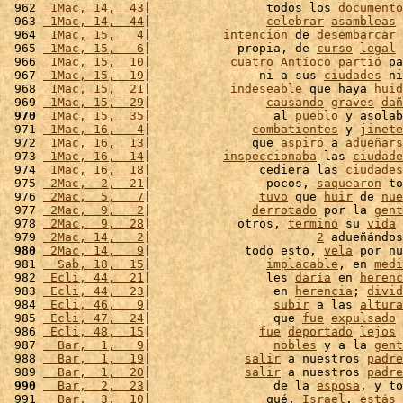
 962 
 1Mac, 14,  43
|                todos los 
documento
 963 
 1Mac, 14,  44
|                
celebrar
asambleas
 
 964 
 1Mac, 15,   4
|          
intención
 de 
desembarcar
 
 965 
 1Mac, 15,   6
|            propia, de 
curso
legal
 
 966 
 1Mac, 15,  10
|           
cuatro
Antíoco
partió
 pa
 967 
 1Mac, 15,  19
|               ni a sus 
ciudades
 ni
 968 
 1Mac, 15,  21
|           
indeseable
 que haya 
huid
 969 
 1Mac, 15,  29
|                
causando
graves
dañ
 970
 1Mac, 15,  35
|                 al 
pueblo
 y asolab
 971 
 1Mac, 16,   4
|              
combatientes
 y 
jinete
 972 
 1Mac, 16,  13
|              que 
aspiró
 a 
adueñars
 973 
 1Mac, 16,  14
|          
inspeccionaba
 las 
ciudade
 974 
 1Mac, 16,  18
|               cediera las 
ciudades
 975 
 2Mac,  2,  21
|                pocos, 
saquearon
 to
 976 
 2Mac,  5,   7
|               
tuvo
 que 
huir
 de 
nue
 977 
 2Mac,  9,   2
|              
derrotado
 por la 
gent
 978 
 2Mac,  9,  28
|            otros, 
terminó
 su 
vida
 
 979 
 2Mac, 14,   2
|                       
2
 adueñándos
 980
 2Mac, 14,   9
|             todo esto, 
vela
 por nu
 981 
  Sab, 18,  15
|                
implacable
, en 
medi
 982 
 Ecli, 44,  21
|                les 
daría
 en 
herenc
 983 
 Ecli, 44,  23
|                 en 
herencia
; 
divid
 984 
 Ecli, 46,   9
|                 
subir
 a las 
altura
 985 
 Ecli, 47,  24
|                 que 
fue
expulsado
 
 986 
 Ecli, 48,  15
|               
fue
deportado
lejos
 
 987 
  Bar,  1,   9
|                 
nobles
 y a la 
gent
 988 
  Bar,  1,  19
|             
salir
 a nuestros 
padre
 989 
  Bar,  1,  20
|             
salir
 a nuestros 
padre
 990
  Bar,  2,  23
|                 de la 
esposa
, y to
 991 
  Bar,  3,  10
|                qué, 
Israel
, 
estás
 