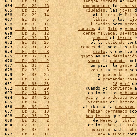
 663 
   Ez, 21,  37
|             
sangre
correrá
 en 
medi
 664 
   Ez, 23,  48
|             
desaparecer
 la 
lascivi
 665 
   Ez, 25,   9
|              
ciudades
, las 
joyas
 d
 666 
   Ez, 29,  14
|                 al 
tierra
 de 
Patró
 667 
   Ez, 30,   5
|                 
libios
, y los 
hijo
 668 
   Ez, 30,  11
|                
llevados
 para 
arras
 669 
   Ez, 30,  12
|           
canales
 del 
Nilo
 y 
vende
 670
   Ez, 30,  12
|             
gente
malvada
. 
Devasta
 671 
   Ez, 30,  13
|                 
cundir
 el 
terror
 e
 672 
   Ez, 30,  25
|                él la 
extienda
 cont
 673 
   Ez, 31,  12
|            
cauces
 de todos los 
río
 674 
   Ez, 32,   8
|                 
cielo
, y envolveré
 675 
   Ez, 32,  15
|           
Egipto
 en una 
desolación
 676 
   Ez, 33,   2
|               
venir
 la 
espada
 cont
 677 
   Ez, 33,   2
|                un país, la 
gente
 d
 678 
   Ez, 33,   3
|                
venir
 la 
espada
 sob
 679 
   Ez, 33,  25
|                   y 
pretenden
pose
 680
   Ez, 33,  26
|                   y 
pretenden
pose
 681 
   Ez, 33,  28
|                         
28
Haré
 de
 682 
   Ez, 33,  29
|              cuando yo 
convierte
 a
 683 
   Ez, 34,  13
|               en todos los 
poblado
 684 
   Ez, 34,  25
|              
paz
 y 
haré
desaparece
 685 
   Ez, 34,  29
|               
víctimas
 del 
hambre
 
 686 
   Ez, 36,   5
|             atribuido la 
posesión
 
 687 
   Ez, 36,  18
|               
habían
derramado
 sob
 688 
   Ez, 36,  20
|              
han
tenido
 que 
salir
 
 689 
   Ez, 38,   2
|                 de 
Mésec
 y 
Tubal
, 
 690
   Ez, 38,   8
|               de los 
años
, tú 
irás
 691 
   Ez, 38,   9
|                
nubarrón
 hasta 
cubr
 692 
   Ez, 38,  11
|                   
Voy
 a 
subir
 cont