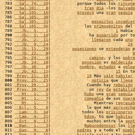
 783 
  Sal, 74,  20
|           porque todos los 
rincone
 784 
  Sal,101,   8
|              
tras
día
 ~los 
malvado
 785 
  Sal,105,  16
|           
provocó
 una 
gran
sequía
 
 786 
  Sal,105,  30
|                                   
 787 
  Sal,105,  31
|                 
mosquitos
invadier
 788 
  Sal,105,  36
|              los 
primogénitos
 del 
 789 
   Jb,  1,   1
|                           
1
 Había 
 790
   Jb,  1,  10
|                ha 
esparcido
 por to
 791 
   Jb,  2,  11
|                 
llegaron
 cada 
uno
 
 792 
   Jb,  9,  24
|                                
24
 
 793 
   Jb, 15,  29
|         
posesiones
 se 
extenderán
 p
 794 
   Jb, 22,   8
|                                  
8
 795 
   Jb, 24,   4
|                
camino
, y los 
pobre
 796 
   Jb, 24,  18
|             
posesión
 es 
maldecida
 
 797 
   Jb, 30,   8
|            
nombre
, 
echados
 a 
golpe
 798 
   Jb, 42,  15
|                           
15
 En to
 799 
 Prov, 21,  19
|               
19
 Más 
vale
habitar
 
 800
 Prov, 25,  25
|                 
noticia
 que 
llega
 
 801 
 Prov, 28,   2
|               Cuando hay 
rebelión
 
 802 
 Prov, 29,   4
|                un 
rey
da
estabilid
 803 
   Rt,  1,   1
|              
hubo
 una 
gran
sequía
 
 804 
   Rt,  1,   7
|              
compañía
 de sus 
nuera
 805 
   Rt,  1,   7
|                  Mientras 
regresab
 806 
  Ecl,  5,   8
|               lo que más 
aprovecha
 807 
  Lam,  3,  34
|             todos los 
prisioneros
 
 808 
  Lam,  4,  21
|              
Edom
, tú que 
habitas
 
 809 
  Est,  8,  17
|               muchos entre la 
gent
 810
  Dan,  1,   2
|              
Nabucodonosor
 los 
lle
 811 
  Dan,  9,   6
|           
padres
 y a todo el 
puebl
 812 
  Dan,  9,  15
|           
hiciste
salir
 a tu 
puebl