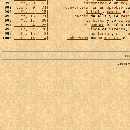
 992 
 CJer,  0,  52
|               
entronizar
 a un 
rey
 
 993 
 CJer,  0,  71
|       
convertirán
 en un 
oprobio
 pa
 994 
   Mt,  4,  15
|                
Neftalí
, 
camino
 del
 995 
   Mt, 15,  21
|           
partió
 de allí y se 
reti
 996 
   Mt, 15,  39
|                la 
barca
 y se 
dirig
 997 
   Lc,  4,  25
|               el 
hambre
 azotó a to
 998 
   Lc,  4,  26
|                 
viuda
 de 
Sarepta
, 
 999 
   Lc, 15,  13
|                 que 
tenía
 y se 
fue
1000
   Lc, 15,  14
|        
sobrevino
 mucha 
miseria
 en 
1-5
Copyright