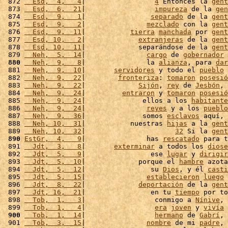
 872 
  Esd,  4,   4
|                 
4
 Entonces la 
gent
 873 
  Esd,  6,  21
|                 
impureza
 de la 
gen
 874 
  Esd,  9,   1
|                
separado
 de la 
gent
 875 
  Esd,  9,   2
|               
mezclado
 con la 
gent
 876 
  Esd,  9,  11
|           
tierra
manchada
 por 
gent
 877 
  Esd, 10,   2
|             
extranjeras
 de la 
gent
 878 
  Esd, 10,  11
|             separándose de la 
gent
 879 
  Neh,  5,  14
|               
cargo
 de 
gobernador
 
 880
  Neh,  9,   8
|               la 
alianza
, para 
dar
 881 
  Neh,  9,  10
|       
servidores
 y todo el 
pueblo
 
 882 
  Neh,  9,  22
|        
fronteriza
: 
tomaron
posesió
 883 
  Neh,  9,  22
|             
Sijón
, 
rey
 de 
Jesbón
, 
 884 
  Neh,  9,  24
|         
entraron
 y 
tomaron
posesió
 885 
  Neh,  9,  24
|              ellos a los 
habitante
 886 
  Neh,  9,  24
|               
reyes
 y a los 
pueblo
 887 
  Neh,  9,  36
|              somos 
esclavos
 aquí, 
 888 
  Neh, 10,  31
|           nuestras 
hijas
 a la 
gent
 889 
  Neh, 10,  32
|                      
32
 Si la 
gent
 890
EstGr,  4,   9
|               has 
rescatado
 para t
 891 
  Jdt,  3,   8
|       
exterminar
 a todos los 
diose
 892 
  Jdt,  5,   9
|                ese 
lugar
 y 
dirigir
 893 
  Jdt,  5,  10
|             porque el 
hambre
 azota
 894 
  Jdt,  5,  12
|                su 
Dios
, y él 
casti
 895 
  Jdt,  5,  15
|               
establecieron
luego
 
 896 
  Jdt,  8,  22
|             
deportación
 de la 
gent
 897 
  Jdt, 16,  21
|                en tu 
tiempo
 por to
 898 
  Tob,  1,   3
|                 conmigo a 
Nínive
, 
 899 
  Tob,  1,   4
|                 
era
joven
 y 
vivía
 
 900
  Tob,  1,  14
|                 
hermano
 de 
Gabrí
, 
 901 
  Tob,  3,  15
|               
nombre
 de mi 
padre
, 