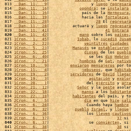
 813 
  Dan, 11,   9
|                  y 
luego
regresará
 814 
  Dan, 11,  16
|             
opondrá
; se 
instalará
 
 815 
  Dan, 11,  16
|              país de la 
Hermosura
,
 816 
  Dan, 11,  19
|              hacia las 
fortalezas
 
 817 
  Dan, 11,  28
|                    
28
 El 
regresará
 818 
  Dan, 11,  28
|          actuará y 
luego
regresará
 819 
  Dan, 11,  41
|                        
41
Entrará
 
 820
  Dan, 11,  42
|             
mano
 sobre los 
países
,
 821 
1Cron,  1,  45
|            
Iobab
, lo 
sucedió
Jusam
 822 
1Cron,  2,  22
|               
veintitrés
ciudades
 
 823 
1Cron,  5,  23
|          
Manasés
 se 
establecieron
 
 824 
1Cron,  5,  25
|               
dioses
 de los 
pueblo
 825 
1Cron,  6,  40
|                 se les 
dio
Hebrón
 
 826 
1Cron,  7,  21
|             
hombres
 de 
Gat
, 
nativo
 827 
1Cron, 10,   9
|         
enviaron
mensajeros
 por to
 828 
1Cron, 11,   4
|              
jebuseos
, que 
habitab
 829 
1Cron, 19,   2
|         
servidores
 de 
David
llegar
 830
1Cron, 19,   3
|                 
agitación
 y 
explor
 831 
1Cron, 20,   1
|                del 
ejército
 y 
arra
 832 
1Cron, 21,  12
|            
Señor
 y la 
peste
 asolar
 833 
1Cron, 22,  18
|              
manos
 a los 
habitante
 834 
1Cron, 22,  18
|          
habitantes
 del país, y to
 835 
2Cron,  6,   5
|               
día
 en que 
hice
sali
 836 
2Cron,  6,  28
|                Cuando haya 
hambre
 
 837 
2Cron,  6,  32
|           
pueblo
Israel
, y 
llegue
 
 838 
2Cron,  6,  36
|                los 
lleven
cautivos
 839 
2Cron,  6,  37
|                             
37
 si 
 840
2Cron,  6,  37
|                 se 
convierten
, si 
 841 
2Cron,  6,  38
|                             
38
 si 