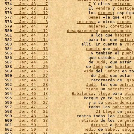
 574 
  Jer, 43,   7
|                
7
 Y ellos 
entraron
 
 575 
  Jer, 43,  11
|                El 
vendrá
 y 
castiga
 576 
  Jer, 43,  12
|                los 
dioses
; espulga
 577 
  Jer, 43,  13
|                
Semes
 –la que 
está
 
 578 
  Jer, 44,   8
|           
incienso
 a otros 
dioses
 
 579 
  Jer, 44,   9
|                
mujeres
, 
cometidas
 
 580
  Jer, 44,  12
|       
desaparecerán
completamente
 
 581 
  Jer, 44,  13
|                 a los que 
habitan
 
 582 
  Jer, 44,  14
|                para los que 
entrar
 583 
  Jer, 44,  14
|             allí. En cuanto a 
volv
 584 
  Jer, 44,  15
|               
pueblo
 que 
habitaba
 
 585 
  Jer, 44,  21
|                 y también el 
puebl
 586 
  Jer, 44,  22
|                que ustedes 
cometía
 587 
  Jer, 44,  24
|                de 
Judá
, que están 
 588 
  Jer, 44,  26
|               de 
Judá
 que 
habitan
 
 589 
  Jer, 44,  26
|              
vida
 del 
Señor
! en to
 590
  Jer, 44,  27
|                 de 
Judá
 que están 
 591 
  Jer, 44,  28
|                 retornarán de 
Egip
 592 
  Jer, 44,  28
|               
Judá
, los que 
entrar
 593 
  Jer, 46,  10
|               
tiene
 un 
sacrificio
 
 594 
  Jer, 46,  13
|         
Babilonia
, 
llegó
 para 
atac
 595 
  Jer, 46,  27
|              Porque yo te 
salvaré
 
 596 
  Jer, 46,  27
|                y a tu 
descendencia
 597 
  Jer, 47,   2
|                todos los 
habitante
 598 
  Jer, 48,  21
|                   
21
Llega
 un 
juic
 599 
  Jer, 48,  24
|           contra todas las 
ciudade
 600
  Jer, 48,  33
|            
retirado
 de los 
vergele
 601 
  Jer, 50,   1
|                 
dirigió
 a 
Babiloni
 602 
  Jer, 50,   8
|              
medio
 de 
Babel
, 
salga
 603 
  Jer, 50,  16
|              
pueblo
, cada 
uno
huye