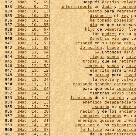
 932 
 1Mac,  9,  69
|             Después 
decidió
volver
 933 
 1Mac,  9,  72
|    
anteriormente
 en 
Judá
 y 
regresó
 934 
 1Mac, 10,  13
|               
puesto
 para 
regresar
 935 
 1Mac, 10,  37
|                
dispuesto
 el 
rey
 pa
 936 
 1Mac, 10,  52
|                
he
tomado
posesión
 
 937 
 1Mac, 10,  55
|                
día
 en que regresas
 938 
 1Mac, 10,  67
|              
hijo
 de 
Demetrio
, 
lle
 939 
 1Mac, 10,  72
|                 tus 
padres
 en su 
p
 940
 1Mac, 11,  38
|                
Demetrio
vio
 que to
 941 
 1Mac, 11,  52
|          
afianzó
 en su 
trono
real
,
 942 
 1Mac, 11,  62
|            
Jerusalén
. 
Luego
atrave
 943 
 1Mac, 11,  64
|                  
64
 Entonces 
dejó
 
 944 
 1Mac, 12,   4
|                
llegar
sanos
 y 
salv
 945 
 1Mac, 12,  46
|             
tropas
, que se 
retirar
 946 
 1Mac, 12,  52
|              
regresar
sanos
 y 
salv
 947 
 1Mac, 13,  12
|                
ejército
 para 
invad
 948 
 1Mac, 13,  20
|               en 
marcha
 para 
invad
 949 
 1Mac, 13,  24
|                 la 
vuelta
 y 
volvió
 950
 1Mac, 13,  32
|         
causando
grandes
estragos
 
 951 
 1Mac, 13,  34
|             para que este 
concedie
 952 
 1Mac, 14,   4
|                Mientras 
vivió
Simó
 953 
 1Mac, 14,   6
|        
fronteras
 de su 
nación
 y 
tu
 954 
 1Mac, 14,  13
|             
enemigos
desapareciero
 955 
 1Mac, 14,  17
|                 
asumido
 el 
gobiern
 956 
 1Mac, 14,  28
|            
nación
 y de los 
anciano
 957 
 1Mac, 14,  29
|            
combates
librados
 en nu
 958 
 1Mac, 14,  31
|           
enemigos
quisieron
invad
 959 
 1Mac, 14,  36
|          
expulsar
 a los 
extranjero
 960
 1Mac, 14,  37
|            
fortificó
 para 
segurida
 961 
 1Mac, 14,  42
|                de la 
administració