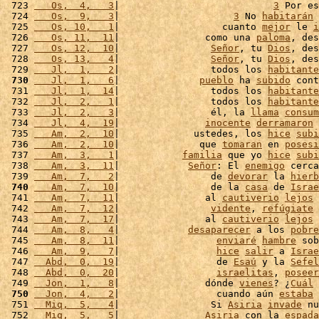
 723 
   Os,  4,   3
|                           
3
 Por es
 724 
   Os,  9,   3
|                    
3
 No 
habitarán
 
 725 
   Os, 10,   1
|                  cuanto 
mejor
 le 
i
 726 
   Os, 11,  11
|               como una 
paloma
, des
 727 
   Os, 12,  10
|                
Señor
, tu 
Dios
, des
 728 
   Os, 13,   4
|                
Señor
, tu 
Dios
, des
 729 
   Jl,  1,   2
|                todos los 
habitante
 730
   Jl,  1,   6
|              
pueblo
 ha 
subido
 cont
 731 
   Jl,  1,  14
|                todos los 
habitante
 732 
   Jl,  2,   1
|                todos los 
habitante
 733 
   Jl,  2,   3
|                él, la 
llama
consum
 734 
   Jl,  4,  19
|               
inocente
derramaron
 
 735 
   Am,  2,  10
|             ustedes, los 
hice
subi
 736 
   Am,  2,  10
|              que 
tomaran
 en 
posesi
 737 
   Am,  3,   1
|           
familia
 que yo 
hice
subi
 738 
   Am,  3,  11
|            
Señor
: El 
enemigo
 cerca
 739 
   Am,  7,   2
|                de 
devorar
 la 
hierb
 740
   Am,  7,  10
|                de la 
casa
 de 
Israe
 741 
   Am,  7,  11
|               al 
cautiverio
lejos
 
 742 
   Am,  7,  12
|                
vidente
, 
refúgiate
 
 743 
   Am,  7,  17
|               al 
cautiverio
lejos
 
 744 
   Am,  8,   4
|            
desaparecer
 a los 
pobre
 745 
   Am,  8,  11
|                 
enviaré
hambre
 sob
 746 
   Am,  9,   7
|                 
hice
salir
 a 
Israe
 747 
  Abd,  0,  19
|                 de 
Esaú
 y la 
Sefel
 748 
  Abd,  0,  20
|                 
israelitas
, 
poseer
 749 
  Jon,  1,   8
|               dónde 
vienes
? ¿
Cuál
 
 750
  Jon,  4,   2
|                 cuando aún 
estaba
 
 751 
  Miq,  5,   4
|                Si 
Asiria
invade
 nu
 752 
  Miq,  5,   5
|               
Asiria
 con la 
espada