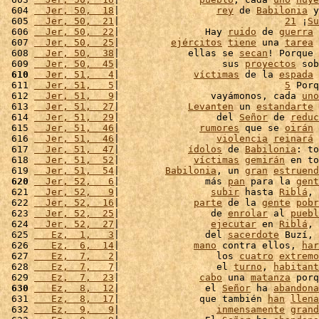
 604 
  Jer, 50,  18
|                 
rey
 de 
Babilonia
 y
 605 
  Jer, 50,  21
|                             
21
 ¡
Su
 606 
  Jer, 50,  22
|               Hay 
ruido
 de 
guerra
 
 607 
  Jer, 50,  25
|         
ejércitos
tiene
 una 
tarea
 
 608 
  Jer, 50,  38
|            ellas se 
secan
! Porque 
 609 
  Jer, 50,  45
|                  sus 
proyectos
 sob
 610
  Jer, 51,   4
|             
víctimas
 de la 
espada
 
 611 
  Jer, 51,   5
|                             
5
 Porq
 612 
  Jer, 51,   9
|                vayámonos, cada 
uno
 613 
  Jer, 51,  27
|            
Levanten
 un 
estandarte
 
 614 
  Jer, 51,  29
|                 del 
Señor
 de 
reduc
 615 
  Jer, 51,  46
|              
rumores
 que se 
oirán
 
 616 
  Jer, 51,  46
|                 
violencia
reinará
 
 617 
  Jer, 51,  47
|            
ídolos
 de 
Babilonia
: to
 618 
  Jer, 51,  52
|             
víctimas
gemirán
 en to
 619 
  Jer, 51,  54
|        
Babilonia
, un 
gran
estruend
 620
  Jer, 52,   6
|               más 
pan
 para la 
gent
 621 
  Jer, 52,   9
|                
subir
 hasta 
Riblá
, 
 622 
  Jer, 52,  16
|             
parte
 de la 
gente
pobr
 623 
  Jer, 52,  25
|                de 
enrolar
 al 
puebl
 624 
  Jer, 52,  27
|                
ejecutar
 en 
Riblá
, 
 625 
   Ez,  1,   3
|               del 
sacerdote
 Buzí, 
 626 
   Ez,  6,  14
|             
mano
 contra ellos, 
har
 627 
   Ez,  7,   2
|                 los 
cuatro
extremo
 628 
   Ez,  7,   7
|                 el 
turno
, 
habitant
 629 
   Ez,  7,  23
|              
cabo
 una 
matanza
 porq
 630
   Ez,  8,  12
|               el 
Señor
 ha 
abandona
 631 
   Ez,  8,  17
|              que también 
han
llena
 632 
   Ez,  9,   9
|                 
inmensamente
grand