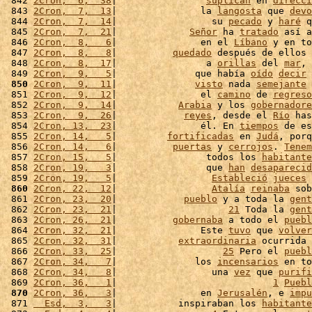
 842 
2Cron,  6,  38
|                
suplican
 en 
direcci
 843 
2Cron,  7,  13
|               la 
langosta
 que 
devo
 844 
2Cron,  7,  14
|                 su 
pecado
 y 
haré
 q
 845 
2Cron,  7,  21
|             
Señor
 ha 
tratado
 así a
 846 
2Cron,  8,   6
|               en el 
Líbano
 y en to
 847 
2Cron,  8,   8
|          
quedado
 después de ellos 
 848 
2Cron,  8,  17
|                a 
orillas
 del 
mar
, 
 849 
2Cron,  9,   5
|              que había 
oído
decir
 
 850
2Cron,  9,  11
|              
visto
 nada 
semejante
 
 851 
2Cron,  9,  12
|               el 
camino
 de 
regreso
 852 
2Cron,  9,  14
|           
Arabia
 y los 
gobernadore
 853 
2Cron,  9,  26
|            
reyes
, desde el 
Río
 has
 854 
2Cron, 13,  23
|               él. En 
tiempos
 de es
 855 
2Cron, 14,   5
|         
fortificadas
 en 
Judá
, porq
 856 
2Cron, 14,   6
|          
puertas
 y 
cerrojos
. 
Tenem
 857 
2Cron, 15,   5
|                todos los 
habitante
 858 
2Cron, 19,   3
|                que 
han
desaparecid
 859 
2Cron, 19,   5
|                 
Estableció
jueces
 
 860
2Cron, 22,  12
|                 
Atalía
reinaba
 sob
 861 
2Cron, 23,  20
|            
pueblo
 y a toda la 
gent
 862 
2Cron, 23,  21
|                    
21
 Toda la 
gent
 863 
2Cron, 26,  21
|          
gobernaba
 a todo el 
puebl
 864 
2Cron, 32,  21
|               Este 
tuvo
 que 
volver
 865 
2Cron, 32,  31
|           
extraordinaria
 ocurrida 
 866 
2Cron, 33,  25
|                   
25
 Pero el 
puebl
 867 
2Cron, 34,   7
|              los 
incensarios
 en to
 868 
2Cron, 34,   8
|                 una 
vez
 que 
purifi
 869 
2Cron, 36,   1
|                            
1
Puebl
 870
2Cron, 36,   3
|               en 
Jerusalén
, e 
impu
 871 
  Esd,  3,   3
|           inspiraban los 
habitante