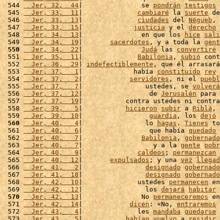
 544 
  Jer, 32,  44
|               se 
pondrán
testigos
 
 545 
  Jer, 33,  11
|              
cambiaré
 la 
suerte
 de
 546 
  Jer, 33,  13
|              
ciudades
 del 
Négueb
, 
 547 
  Jer, 33,  15
|             
justicia
 y el 
derecho
 
 548 
  Jer, 34,  13
|               en que los 
hice
sali
 549 
  Jer, 34,  19
|       
sacerdotes
, y a toda la 
gent
 550
  Jer, 34,  22
|               
Judá
 las 
convertiré
 
 551 
  Jer, 35,  11
|              
Babilonia
, 
subió
 cont
 552 
  Jer, 36,  29
| 
indefectiblemente
, que él arrasará
 553 
  Jer, 37,   1
|             había 
constituido
rey
 
 554 
  Jer, 37,   2
|            
servidores
, ni el 
puebl
 555 
  Jer, 37,   7
|                ustedes, se 
volverá
 556 
  Jer, 37,  12
|                 de 
Jerusalén
 para 
 557 
  Jer, 37,  19
|           contra ustedes ni contra
 558 
  Jer, 39,   5
|           
hicieron
subir
 a 
Riblá
, 
 559 
  Jer, 39,  10
|                 
guardia
, los 
dejó
 
 560
  Jer, 40,   4
|                lo 
hagas
. 
Tienes
 to
 561 
  Jer, 40,   6
|                 que había 
quedado
 
 562 
  Jer, 40,   7
|               
Babilonia
, 
gobernado
 563 
  Jer, 40,   7
|                  y a la 
gente
pobr
 564 
  Jer, 40,   9
|              
caldeos
; 
permanezcan
 
 565 
  Jer, 40,  12
|       
expulsados
; y una 
vez
llegad
 566 
  Jer, 41,   2
|                
designado
gobernado
 567 
  Jer, 41,  18
|                
designado
gobernado
 568 
  Jer, 42,  10
|              ustedes 
permanecen
 en
 569 
  Jer, 42,  12
|                los 
dejará
habitar
 
 570
  Jer, 42,  13
|               No 
permaneceremos
 en
 571 
  Jer, 42,  14
|            
dicen
: «No, 
entraremos
 
 572 
  Jer, 43,   4
|              les 
mandaba
quedarse
 
 573 
  Jer, 43,   5
|           
habían
vuelvo
 a 
residir
 