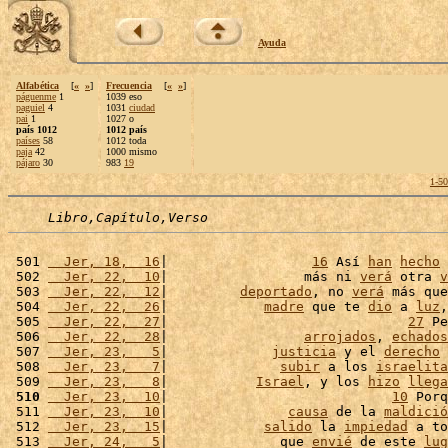
Ayuda
Alfabética
[
«
»
]
Frecuencia
[
«
»
]
páguenme
1
1039 eso
paguiel
4
1031
ciudad
pai
1
1027 o
país 1012
1012 país
países
58
1012 toda
paja
42
1000 mismo
pájaro
30
983
19
1-5
Libro,Capítulo,Verso
 501 
  Jer, 18,  16
|                  
16
 Así 
han
hecho
 
 502 
  Jer, 22,  10
|                 más ni 
verá
 otra 
v
 503 
  Jer, 22,  12
|         
deportado
, no 
verá
 más que
 504 
  Jer, 22,  26
|            
madre
 que te 
dio
 a 
luz
,
 505 
  Jer, 22,  27
|                              
27
 Pe
 506 
  Jer, 22,  28
|                 
arrojados
, 
echados
 507 
  Jer, 23,   5
|             
justicia
 y el 
derecho
 
 508 
  Jer, 23,   7
|              
subir
 a los 
israelita
 509 
  Jer, 23,   8
|           
Israel
, y los 
hizo
llega
 510
  Jer, 23,  10
|                            
10
 Porq
 511 
  Jer, 23,  10
|               
causa
 de la 
maldició
 512 
  Jer, 23,  15
|            
salido
 la 
impiedad
 a to
 513 
  Jer, 24,   5
|              que 
envié
 de este 
lug