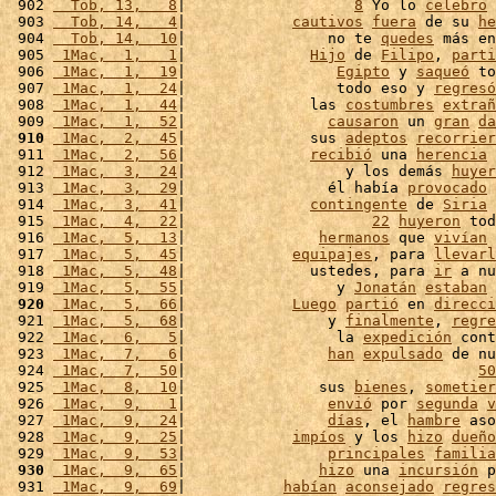
 902 
  Tob, 13,   8
|                   
8
 Yo lo 
celebro
 
 903 
  Tob, 14,   4
|            
cautivos
fuera
 de su 
he
 904 
  Tob, 14,  10
|                no te 
quedes
 más en
 905 
 1Mac,  1,   1
|              
Hijo
 de 
Filipo
, 
parti
 906 
 1Mac,  1,  19
|                 
Egipto
 y 
saqueó
 to
 907 
 1Mac,  1,  24
|                 todo eso y 
regresó
 908 
 1Mac,  1,  44
|              las 
costumbres
extrañ
 909 
 1Mac,  1,  52
|                
causaron
 un 
gran
da
 910
 1Mac,  2,  45
|              sus 
adeptos
recorrier
 911 
 1Mac,  2,  56
|              
recibió
 una 
herencia
 
 912 
 1Mac,  3,  24
|                  y los demás 
huyer
 913 
 1Mac,  3,  29
|                él había 
provocado
 
 914 
 1Mac,  3,  41
|              
contingente
 de 
Siria
 
 915 
 1Mac,  4,  22
|                     
22
huyeron
 tod
 916 
 1Mac,  5,  13
|               
hermanos
 que 
vivían
 
 917 
 1Mac,  5,  45
|            
equipajes
, para 
llevarl
 918 
 1Mac,  5,  48
|              ustedes, para 
ir
 a nu
 919 
 1Mac,  5,  55
|                 y 
Jonatán
estaban
 
 920
 1Mac,  5,  66
|            
Luego
partió
 en 
direcci
 921 
 1Mac,  5,  68
|                y 
finalmente
, 
regre
 922 
 1Mac,  6,   5
|                 la 
expedición
 cont
 923 
 1Mac,  7,   6
|                
han
expulsado
 de nu
 924 
 1Mac,  7,  50
|                                 
50
 925 
 1Mac,  8,  10
|               sus 
bienes
, 
sometier
 926 
 1Mac,  9,   1
|                
envió
 por 
segunda
v
 927 
 1Mac,  9,  24
|                
días
, el 
hambre
 aso
 928 
 1Mac,  9,  25
|            
impíos
 y los 
hizo
dueño
 929 
 1Mac,  9,  53
|                
principales
familia
 930
 1Mac,  9,  65
|               
hizo
 una 
incursión
 p
 931 
 1Mac,  9,  69
|           
habían
aconsejado
regres