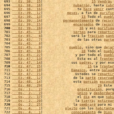
 693 
   Ez, 38,  15
|                        
15
Vendrás
 
 694 
   Ez, 38,  16
|               
nubarrón
, hasta 
cubr
 695 
   Ez, 38,  16
|                 te 
haré
venir
 cont
 696 
   Ez, 39,  12
|            
meses
, a fin de 
purific
 697 
   Ez, 39,  13
|                   
13
 Todo el 
puebl
 698 
   Ez, 39,  14
|          
permanentemente
 de 
recorr
 699 
   Ez, 39,  15
|               
encargados
 de 
recorr
 700
   Ez, 39,  16
|                  
16
 y así 
purifiqu
 701 
   Ez, 45,   1
|               
sorteo
 para 
repartir
 702 
   Ez, 45,   4
|              será la 
fracción
sant
 703 
   Ez, 45,   7
|                 de las otras 
parte
 704 
   Ez, 45,   8
|                                   
 705 
   Ez, 45,   8
|             
pueblo
, sino que 
dejar
 706 
   Ez, 45,  16
|                   
16
 Todo el 
puebl
 707 
   Ez, 45,  22
|                y por todo el 
puebl
 708 
   Ez, 47,  13
|                 Esta es al 
fronter
 709 
   Ez, 47,  14
|              sus 
padres
, y por eso
 710
   Ez, 47,  15
|                      
15
 La 
fronter
 711 
   Ez, 47,  18
|              
Damasco
, entre 
Galaad
 712 
   Ez, 47,  21
|                Ustedes se 
repartir
 713 
   Ez, 48,  12
|               de la 
parte
reservad
 714 
   Ez, 48,  14
|               esta 
porción
escogid
 715 
   Ez, 48,  29
|                           
29
 Este 
 716 
   Os,  1,   2
|                 
prostitución
, porq
 717 
   Os,  2,   2
|                 
único
 y 
desbordará
 718 
   Os,  2,  17
|                 el 
día
 en que 
subí
 719 
   Os,  2,  20
|                la 
tierra
; 
extirpar
 720
   Os,  2,  25
|               la 
sembraré
 para mí 
 721 
   Os,  4,   1
|           
pleito
 con los 
habitante
 722 
   Os,  4,   1
|              
conocimiento
 de 
Dios
 