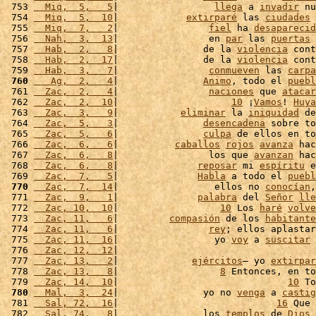
 753 
  Miq,  5,   5
|                 
llega
 a 
invadir
 nu
 754 
  Miq,  5,  10
|            
extirparé
 las 
ciudades
 
 755 
  Miq,  7,   2
|                
fiel
 ha 
desaparecid
 756 
  Nah,  3,  13
|                en 
par
 las 
puertas
 
 757 
  Hab,  2,   8
|               de la 
violencia
 cont
 758 
  Hab,  2,  17
|               de la 
violencia
 cont
 759 
  Hab,  3,   7
|                
conmueven
 las 
carpa
 760
   Ag,  2,   4
|               
Animo
, todo el 
puebl
 761 
  Zac,  2,   4
|                
naciones
 que 
atacar
 762 
  Zac,  2,  10
|                    
10
 ¡
Vamos
! 
Huya
 763 
  Zac,  3,   9
|           
eliminar
 la 
iniquidad
 de
 764 
  Zac,  5,   3
|               
desencadena
 sobre to
 765 
  Zac,  5,   6
|               
culpa
 de ellos en to
 766 
  Zac,  6,   6
|          
caballos
rojos
avanza
 hac
 767 
  Zac,  6,   8
|                los que 
avanzan
 hac
 768 
  Zac,  6,   8
|              
reposar
 mi 
espíritu
 e
 769 
  Zac,  7,   5
|              
Habla
 a todo el 
puebl
 770
  Zac,  7,  14
|                 ellos no 
conocían
,
 771 
  Zac,  9,   1
|              
palabra
 del 
Señor
lle
 772 
  Zac, 10,  10
|                  
10
 Los 
haré
volve
 773 
  Zac, 11,   6
|         
compasión
 de los 
habitante
 774 
  Zac, 11,   6
|                
rey
; ellos aplastar
 775 
  Zac, 11,  16
|                 yo 
voy
 a 
suscitar
 
 776 
  Zac, 12,  12
|                                   
 777 
  Zac, 13,   2
|             
ejércitos
– yo 
extirpar
 778 
  Zac, 13,   8
|                  
8
 Entonces, en to
 779 
  Zac, 14,  10
|                              
10
 To
 780
  Mal,  3,  24
|               yo no 
venga
 a 
castig
 781 
  Sal, 72,  16
|                            
16
 Que 
 782 
  Sal, 74,   8
|               los 
templos
 de 
Dios
 