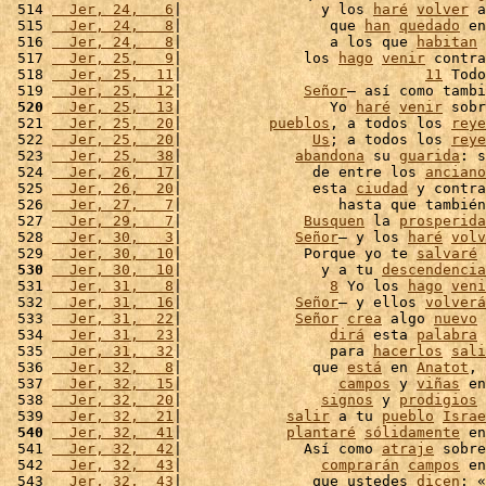
 514 
  Jer, 24,   6
|                y los 
haré
volver
 a
 515 
  Jer, 24,   8
|                 que 
han
quedado
 en
 516 
  Jer, 24,   8
|                 a los que 
habitan
 
 517 
  Jer, 25,   9
|              los 
hago
venir
 contra
 518 
  Jer, 25,  11
|                            
11
 Todo
 519 
  Jer, 25,  12
|              
Señor
– así como tambi
 520
  Jer, 25,  13
|                 Yo 
haré
venir
 sobr
 521 
  Jer, 25,  20
|          
pueblos
, a todos los 
reye
 522 
  Jer, 25,  20
|               
Us
; a todos los 
reye
 523 
  Jer, 25,  38
|             
abandona
 su 
guarida
: s
 524 
  Jer, 26,  17
|               de entre los 
anciano
 525 
  Jer, 26,  20
|               esta 
ciudad
 y contra
 526 
  Jer, 27,   7
|                  hasta que también
 527 
  Jer, 29,   7
|              
Busquen
 la 
prosperida
 528 
  Jer, 30,   3
|             
Señor
– y los 
haré
volv
 529 
  Jer, 30,  10
|              Porque yo te 
salvaré
 
 530
  Jer, 30,  10
|                y a tu 
descendencia
 531 
  Jer, 31,   8
|                 
8
 Yo los 
hago
veni
 532 
  Jer, 31,  16
|             
Señor
– y ellos 
volverá
 533 
  Jer, 31,  22
|             
Señor
crea
 algo 
nuevo
 
 534 
  Jer, 31,  23
|                 
dirá
 esta 
palabra
 
 535 
  Jer, 31,  32
|                 para 
hacerlos
sali
 536 
  Jer, 32,   8
|               que 
está
 en 
Anatot
, 
 537 
  Jer, 32,  15
|                  
campos
 y 
viñas
 en
 538 
  Jer, 32,  20
|                
signos
 y 
prodigios
 
 539 
  Jer, 32,  21
|            
salir
 a tu 
pueblo
Israe
 540
  Jer, 32,  41
|            
plantaré
sólidamente
 en
 541 
  Jer, 32,  42
|              Así como 
atraje
 sobre
 542 
  Jer, 32,  43
|                
comprarán
campos
 en
 543 
  Jer, 32,  43
|               que ustedes 
dicen
: «